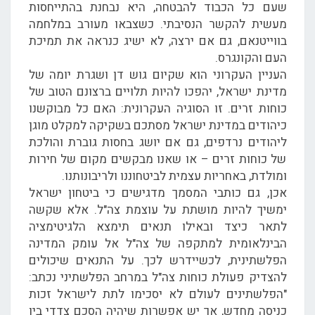
שעם כל הכבוד להבטחה, היא נבחנת בהתייחסות
מעשית להקשר הנסיבתי. כשצבאו מעורב במלחמה
בווייטנאם, גם אם ירצה, לא ישיג כנראה את תמיכת
העם והקונגרס.
העניין העקרוני הוא שקיום גוש דן ושגרת יומה של
מדינת ישראל, יהפכו להיות תלויים ברצונם הטוב של
כוחות זרים. זו הסוגיה העקרונית: האם כל מבוקשנו
כיהודים במדינת ישראל מסתכם בשקיקה למקלט מוגן
ליהודים נרדפים, גם אם יושג בחסות גוברת והולכת
של כוחות זרים – או שאנו מבקשים מקום של חירות
ומולדת, באחריות עצמית לביטחוננו ולריבונותנו.
אכן, גם כותבי המסמך מדגישים כי ביטחון ישראל
ימשיך להיות מושתת על עוצמת צה"ל. אלא שקשה
לתאר כיצד ובאילו תנאים תימצא הלגיטימציה
הבינלאומית למתקפה של צה"ל אל עומק המדינה
הפלשתינית, לכשיידרש לכך. על התנאים שיכולים
להצדיק פעולת כוחות צה"ל במרחב הפלשתיני נכתב:
"הפלשתינים לעולם לא יסכימו לתת לישראל זכות
כניסה מחדש, אך יש אפשרות שיהיה הסכם צדדי בין