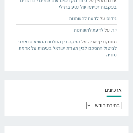
אדם מעניין
על
כיצד מקדשים שם שמים? הרהורים
בעקבות זכייתה של נטע ברזילי
גידוס
על
לדעת להשתנות
י.ד.
על
לדעת להשתנות
מוסקוביץ אריה
על
הזיקה בין החלטת הנשיא טראמפ
לביטול ההסכם לבין תעוזת ישראל בעימות על אדמת
סוריה
ארכיונים
ארכיונים