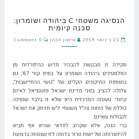
הנסיגה
הנסיגה משטחי C ביהודה ושומרון:
משטחי
סכנה קיומית
C
ביהודה
Comments
23 בינואר 2019
גרשון הכהן
0 Comment
ושומרון:
סכנה
קיומית
סקירה זו מבקשת להבהיר מדוע ההיפרדות מן
הפלסטינים ביהודה ושומרון על בסיס קווי 67’, גם
בתוספת התיקונים הקלים של “גושי ההתיישבות”,
עלולה להציב בפני מדינת ישראל פוטנציאל לאיום
קיומי. טענתה המרכזית היא שלא זו בלבד שנסיגה
כוללת של כוחות צה”ל משטחי יו”ש תדחק את ישראל
לגבולות שאינם
ברי הגנה, אלא שקרוב לוודאי שהיא אף תביא
להיווצרותה של ישות טרור בדומה לזו שצמחה ברצועת