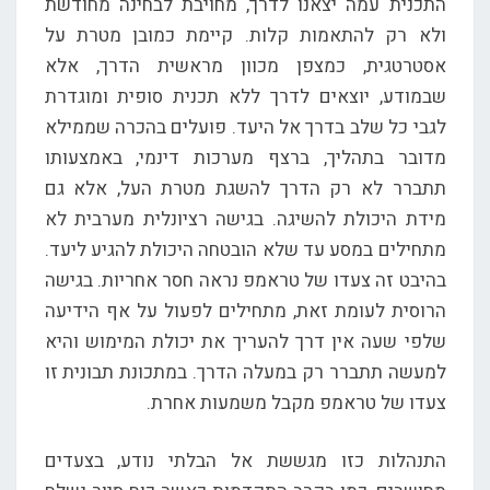
התכנית עמה יצאנו לדרך, מחויבת לבחינה מחודשת
ולא רק להתאמות קלות. קיימת כמובן מטרת על
אסטרטגית, כמצפן מכוון מראשית הדרך, אלא
שבמודע, יוצאים לדרך ללא תכנית סופית ומוגדרת
לגבי כל שלב בדרך אל היעד. פועלים בהכרה שממילא
מדובר בתהליך, ברצף מערכות דינמי, באמצעותו
תתברר לא רק הדרך להשגת מטרת העל, אלא גם
מידת היכולת להשיגה. בגישה רציונלית מערבית לא
מתחילים במסע עד שלא הובטחה היכולת להגיע ליעד.
בהיבט זה צעדו של טראמפ נראה חסר אחריות. בגישה
הרוסית לעומת זאת, מתחילים לפעול על אף הידיעה
שלפי שעה אין דרך להעריך את יכולת המימוש והיא
למעשה תתברר רק במעלה הדרך. במתכונת תבונית זו
צעדו של טראמפ מקבל משמעות אחרת.
התנהלות כזו מגששת אל הבלתי נודע, בצעדים