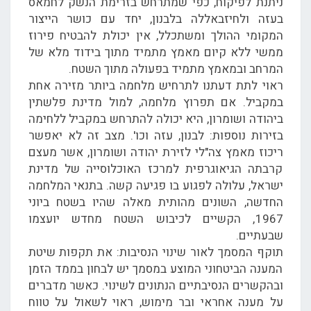
ניתנת לפיקוח, כפי שמתרחש בזרימת הנשק לחמאס
בעזה ולחיזבאללה בלבנון, יחד עם כושר הייצור
המקומי ההולך ומשתכלל, אין יכולת להבטיח פירוז
ממשי ללא קיום מאמץ מתמיד מתוך בידוד מלא של
המרחב ובמאמץ מתמיד בפעולה מתוך השטח.
ראוי לתת דעתנו לתרחיש מלחמה ביותר מזירה אחת
במקביל. אם תפרוץ מלחמה, למול מדינת פלשתין
ביהודה ושומרון, היא יכולה להתרחש במקביל ללחימה
בזירות נוספות: לבנון, עזה וכו'. מצב זה לא יאפשר
ריכוז מאמץ צה"לי לזירת יהודה ושומרון, אשר מעצם
קרבתה הגיאוגרפית למרכז האוכלוסייה של מדינת
ישראל, עלולה לפגוע בו פגיעה קשה. בתנאי המלחמה
החדשה, השונים מהותית מאלה שהיו בשטח ביוני
1967, הקשיים לכיבוש השטח מחדש יועצמו
שבעתיים.
תוקף המסמך לאור שינוי הנסיבות: את תקפות שיטת
המענה הביטחוני המוצע במסמך יש לבחון בממד הזמן
ובהקשרים הנסיבתיים הנתונים לשינוי. כאשר מדברים
על מענה אחראי ובר מימוש, ראוי לשאול על טווח