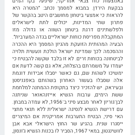
באמצעות כוח צבאי אמריקני, שיפעל בקו המים
בבקעת הירדן. במבוא למסמך נכתב: "המטרה היא
להראות כי אמצעי ביטחון מחושבים היטב בהקשר של
פתרון שתי המדינות, יכולים לתת לישראלים
ולפלשתינים דרגת ביטחון השווה או גדולה מזו
המתקבלת מפריסת כוחות ישראליים בגדה המערבית".
הבעיה המהותית הזועקת מהגיון המסמך היא ההכרה
וההסכמה לכך שמדינת ישראל הולכת ונעשית תלויה
לביטחונה בכוחות זרים. לא זו בלבד שקשה להבטיח כי
יעמדו על משמרתם בהצלחה, אלא גם קשה לדעת אם
ימשיכו לשהות שם, גם כאשר יסבלו אבידות דוגמת
אלה שסבלו בעשור האחרון בשהותם באפגניסטן
ובעיראק. יש להזכיר כיצד בתקופת ההמתנה למלחמת
ששת הימים, ערבות הנשיא אייזנהאואר שניתנה
לבן־גוריון לאחר מבצע סיני ב־1956, לא עמדה במבחן.
עם דרישת הנשיא לנסיגה ישראלית ללא תנאי מחצי
האי סיני, הבטיח התערבות אמריקנית אם המיצרים
ייסגרו שנית. בהגיע שר החוץ הישראלי אבא אבן
לוושינגטון, במאי 1967, הסביר לו בכנות הנשיא ג'ונסון,