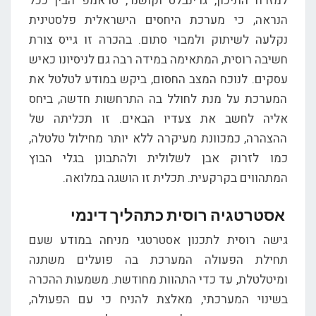
למזרח התיכון, גרינבלט וקושנר, טראמפ הבין ככל
הנראה, כי מערכת היחסים הישראלית פלסטינית
נקלעה לשיתוק ולמבוי סתום. בהכרה זו גייס צורת
חשיבה רוסית, המתאימה במידה רבה גם לניסיונו כאיש
עסקים. לנוכח המצב החסום, ביקש במודע לטלטל את
המערכת על מנת לחולל בה התרחשות חדשה, ביחס
אליה לחשב את צעדיו הבאים. זו תכליתה של
ההצהרה, כמכוונת מעיקרה ללא יותר מחילול טלטלה,
כמו לזרוק אבן לשלולית ולהתבונן בגלי הבוץ
המתהווים בקרקעית. תכלית זו הושגה במלואה.
אסטרטגיה רוסית כתהליך דינמי
גישה רוסית לתכנון אסטרטגי מניחה במודע שעם
תחילת הפעולה המערכת בה פועלים משתנה
ומיטלטלת, עד כדי התהוות מחודשת. משמעות ההכרה
בשינוי המערכתי, מאלצת להניח כי עם הפעולה,