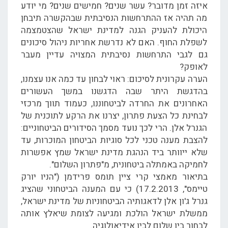
איזה זמן מדובר? עשר שנים? חמישים שנים? מי יודע
מה תהיה אז ההתרחשות הנסיבתית שבהקשרה תיבחן
היכולת להעניק הגנה למדינת ישראל שהצטמצמה
לשפלת החוף. האם לא נדרשת אחריות ניהול סיכונים
גם לגבי התרחשות נסיבתית המצויה עדיין מעבר
לאופק?
הערה עקרונית לסיכום: ראוי לבחון עד כמה אנו עצמנו,
בהדגשת היתר שבה הדגשנו במשך העשורים
האחרונים את החרדה לביטחוננו, כעמוד תווך מרכזי
לבחינת כל הצעת פתרון, יצרנו את הרקע לתוכנית של
הגנרל אלן. הרי לכך נועד מסמך הסידורים הביטחוניים:
להצבת מענה טכני לכל סוגיות הביטחון המוכרות, עד
שלא ייוותר ביד הנהגת מדינת ישראל שמץ אפשרות
לחמיקה באמתלה ביטחונית, מ"פתרון השלום".
בתיאור מאמצי קרי ציין תומס פרידמן ("הניו יורק
טיימס", 17.2.2013) כי עם המענה הביטחוני שהציג
גנרל ג'ון אלן לדאגותיה הביטחוניות של מדינת ישראל,
ממשלת ישראל הולכת ומגיעה לצומת שיאלץ אותה
לבחור בין שלום לבין אידיאולוגיה.