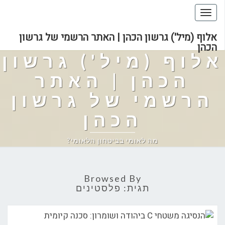
Toggle
navigation
אלוף (מיל') גרשון הכהן | האתר הרשמי של גרשון
הכהן
אלוף (מיל') גרשון
הכהן | האתר
הרשמי של גרשון
הכהן
מה לאומי בביטחון הלאומי?
Browsed By
תגית:
פלסטינים