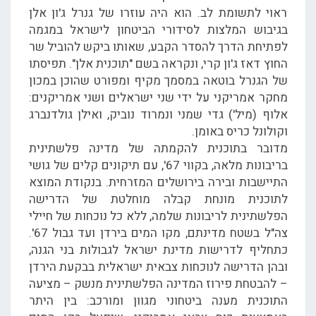
ראוי לתשומת לב. הוא היה עוזרו של גנרל ג'ון אלן
בגיבוש המלצות לסידורי הביטחון לישראל במגמה
לפתיחת הדרך להסדר הקבע, שאותו ביקש להוביל שר
החוץ דאז ג'ון קרי, ונקראה בשם "תוכנית אלן". תפיסתו
של הגנרל בוטאה במסמך מקיף ומפורט שהוכן במכון
מחקר אמריקני על ידי שני ישראלים ושני אמריקנים:
אלוף (מיל') גדי שמני ונמרוד נוביק, ואילן גולדנברג
וקולונל כריס באומן.
מדובר בתוכנית להקמתה של מדינה פלשתינית
בריבונות מלאה, בקווי 67', עם תיקונים קלים של גושי
התיישבות ובירה בירושלים המזרחית. בנקודת המוצא
לתוכנית מונחת קבלה מוחלטת של הדרישה
הפלשתינית לריבונות שלמה, ללא כל נוכחות של חיילי
צה"ל בשטח מדינתם, מקו המים בירדן ועד גבול 67'.
כתחליף לדרישות מדינת ישראל לגבולות בני הגנה,
ובהן הדרישה לנוכחות צבאית ישראלית בבקעת הירדן
– להבטחת פירוז המדינה הפלשתינית מנשק – מציעה
התוכנית מענה ביטחוני מגוון ומורכב: בין היתר