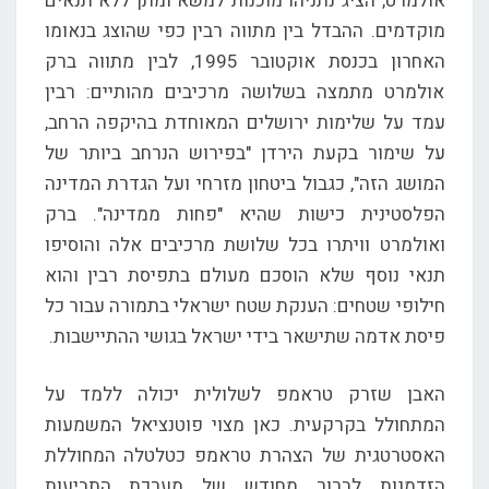
אולמרט, הציג נתניהו מוכנות למשא ומתן ללא תנאים
מוקדמים. ההבדל בין מתווה רבין כפי שהוצג בנאומו
האחרון בכנסת אוקטובר 1995, לבין מתווה ברק
אולמרט מתמצה בשלושה מרכיבים מהותיים: רבין
עמד על שלימות ירושלים המאוחדת בהיקפה הרחב,
על שימור בקעת הירדן "בפירוש הנרחב ביותר של
המושג הזה", כגבול ביטחון מזרחי ועל הגדרת המדינה
הפלסטינית כישות שהיא "פחות ממדינה". ברק
ואולמרט וויתרו בכל שלושת מרכיבים אלה והוסיפו
תנאי נוסף שלא הוסכם מעולם בתפיסת רבין והוא
חילופי שטחים: הענקת שטח ישראלי בתמורה עבור כל
פיסת אדמה שתישאר בידי ישראל בגושי ההתיישבות.
האבן שזרק טראמפ לשלולית יכולה ללמד על
המתחולל בקרקעית. כאן מצוי פוטנציאל המשמעות
האסטרטגית של הצהרת טראמפ כטלטלה המחוללת
הזדמנות לברור מחודש של מערכת התביעות