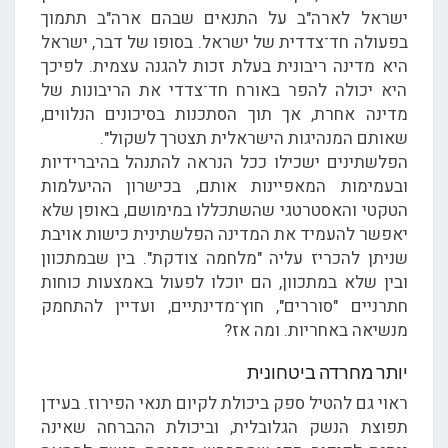
ישראל לארה"ב על התנאים שבהם ארה"ב תתמוך
בפעולה חד־צדדית של ישראל. בסופו של דבר, ישראל
היא מדינה ריבונית בעלת זכות להגנה עצמית. לפיכך
היא יכולה להפר באורח חד־צדדי את הריבונות של
מדינה אחרת, אך תוך הסתכנות בסיכונים הנלווים,
שאותם המנהיגות הישראלית תצטרך לשקול".
הפלשתינים ישכילו ככל הנראה להתנהל בהיברידיות
ובעמימות המאפיינות אותם, בכישרון ההיעלמות
הטקטי והאסטרטגי שהשתכללו במימושם, באופן שלא
יאפשר להעמיד את המדינה הפלשתינית כישות אויבת
שניתן להכריז עליה "מלחמה צודקת". בין שבמתכוון
ובין שלא במתכוון, הם יוכלו לפעול באמצעות כוחות
חתרניים "סוררים", חוץ־מדינתיים, ועדיין להתחמק
מנשיאה באחריות. ומה אז?
יותר מחרדה ביטחונית
ראוי גם להטיל ספק ביכולת לקיום תנאי הפירוז. בעידן
תפוצת הנשק הגלובלית, וביכולת ההברחה שאינה