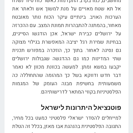
מחושבים, כמו בקרב התקדמות כאשר כוח סיור נשלח
אל תא שטח מאויים על מנת למשוך אש ולאתר את
הערכות האויב. בינתיים עיקר הכוח נותר מאובטח
מאחור, בהמתנה להתבהרות תמונת המצב. עם ההכרזה
על ירושלים כבירת ישראל, אכן הודגשו הסייגים,
בבחינת שמירת רגל יציבה המאפשרת בגילוי מצוקה
גם נסיגה לאחור. בתוך כך, הוזכרה במפורש תכנית
שתי המדינות כמו גם ההדגשה שגבולות ירושלים
יקבעו במשא ומתן. למעשה בכוונת מכוון לא נאמר
דבר חדש ודווקא בשל כך המהומה שהתחוללה כה
משמעותית בחשיפת מבנה העומק של המגמות
הפלסטיניות בקווי המתאר לדרישותיהם.
פוטנציאל היתרונות לישראל
למייחלים להסדר ישראלי פלסטיני כמעט בכל מחיר,
התגובה הפלסטינית בהנהגת אבו מאזן, בכלל זה הטלת