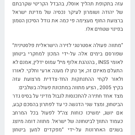
עזה בתקופת תהליך אוסלו, בהבדל הקריטי שקרבתם
של יהודה ושומרון לעיקר נכסיה של מדינת ישראל
ברצועת החוף מעצימה פי כמה את גודל הסיכון הטמון
בפינוי שטחים אלו.
“מתווה פעולה אסטרטגי לזירה הישראלית פלסטינית”
שפורסם בימים אלה על-ידי המכון למחקרי ביטחון
לאומי INSS , בהנהגת אלוף מיל’ עמוס ידלין, אמנם לא
התעלם מאיום זה, אך נתן לו מענה ארעי וחלקי. לאורו
ולאור לקחי ההתנתקות החד-צדדית מרצועת עזה
בקיץ 2005 , הציע מתווה במתכונת פעולה בשלבים:
מצד אחד חתירה להתכנסות לגבול מדיני על בסיס גדר
הביטחון, ומצד שני הדגשה כי עד לפתרון בהסכם קבע,
אם יושג, ימשיכו כוחות צה”ל לפעול בכל המרחב
כעמוד התווך לביטחונה של ישראל. מתווה דומה מיוצג
בשנים האחרונות על-ידי “מפקדים למען ביטחון