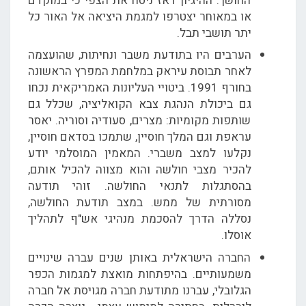
החושך. ההיגיון דאז ניסח את הצפי כי במוקדם
או במאוחר יצטרפו למגמת היציאה אל האור כל
יתר תושבי תבל.
הערבים היו בתודעת משבר ונחיתות, שהועצמה
לאחר תבוסת עיראק במלחמת המפרץ הראשונה
בחורף 1991. ביטויי העליונות האמריקאית נכחו
גם ביכולת הנהגת צבא הקואליציה, שכלל גם
שותפות מקומיות: מצרים, סעודיה וסוריה. יאסר
עראפת וגם המלך חוסיין, שתמכו בסדאם חוסיין,
נקלעו למצב משברי. המאמין המוסלמי יודע
להכיר מצבי חולשה והוא מצווה להכיל אותם,
בהסתגלות לתנאי החולשה. זוהי תודעה
מסורתית של ממש. במצב תודעת החולשה,
נסללה הדרך להסכמת מנהיגי אש"ף לתהליך
אוסלו.
החברה הישראלית באותן שנים עברה שינויים
משמעותיים. בהיפתחות מואצת למגמות הכפר
הגלובלי, עברנו מתודעת חברה מגויסת אל חברה