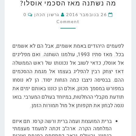
מה נשתנה מאז הסכמי אוסלו?
נשתנה
מאז
Comments
26 בנובמבר 2016
גרשון הכהן
0
הסכמי
Comment
אוסלו?
לפעמים היהודים באמת אשמים, אבל הם לא אשמים
בכל. מאז סתיו 1993, עולמנו השתנה. ואם מפליגים
אל אוסלו, כדאי לשוב אל נכונותו של ראש הממשלה
דאז יצחק רבין להפליג בעצמו אל מגמת ההסכמים
ההם. בבסיסה ניצבו כמה הנחות יסוד. הן לא נוסחו
במפורש במסמך מכונן, אולם הן כוננו באותם ימים את
תודעת מקבלי ההחלטות, במיוחד בעולם המערבי. בואו
ננסה לבחון את תקפותן אל מול תמורות הזמן.
ברית המועצות ועמה ברית ורשה קרסו. תם איום
המלחמה הקרה. ארה"ב זכתה למעמד מעצמתי
הגמוני, והעולם נראה כמתפתח במגמת יציבות