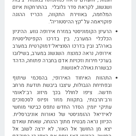
ושגשוג, לקראת סדר גלובלי. בהתרחקות איום
המלחמה, באווירת התקווה, הכריז ההוגה
פוקויאמה על "קץ ההיסטוריה".
הרעיון הקומוניסטי במזרח אירופה גווע. ההיגיון
הכלכלי המערבי, בין בדרכו הקפיטליסטית
בארה"ב ובין בדרכו הסוציאל־דמוקרטית במערב
אירופה, נראה כמנצח. השגשוג במערב, בשילובו
בערכי חירות וזכויות אדם בחברה פתוחה, הדהד
כבשורת גאולה לאנושות.
התהוות האיחוד האירופי, בהסכמי שיתוף
ובפתיחת הגבולות, עיצבו ביבשת תודעת מרחב
חדשה. ציפו לחולל בכך מיזוג רב־לאומי
ורב־תרבותי, בתקוות מזור ופיוס לסכסוכים
עתיקי יומין. הסדר החדש נתפס כביטוי מוחשי
לאידיאל ההומניסטי של נאורות אוניברסלית.
הכיוון נראה מבטיח מתוך ההנחה, שאחת שאדם
יצא מן החושך אל האור, לא ירצה לשוב אל