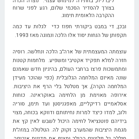
ליברלית, בחתירה למימוש עצמי. נוצרה הכרה
בצורך להסדיר הסכמי שלום, רגע לפני שרוח
ההקרבה הלאומית תימוג.
ובכן, די במבט ביקורתי חפוז כדי לגלות עד כמה
תקפותן של הנחות יסוד אלו הלכה ונמוגה מאז 1993.
עוצמתה המעצמתית של ארה"ב הלכה ונחלשה. רוסיה
חזרה למלא תפקיד אקטיבי ומשפיע. מלחמות קטנות
ומתמשכות פרצו ברחבי העולם, בהיגיון חדש שאמנם
שונה מאיום המלחמה הגלובלית (כפי שהוכר מעידן
המלחמה הקרה), אך מטלטל בלי הרף את היציבות.
אירופה מאוימת מן הלחימה באוקראינה. כוחות
אסלאמיים רדיקליים, מאפגניסטן ועד תימן, סוריה
ולוב, למדו כיצד למרות נחיתותם ודווקא בכוחה, מצוי
בידיהם פוטנציאל לחימה היכול לשבש לאין קץ את
מגמת היציבות שהמערב זקוק לה. הטלטלה במזה"ת
חוללה גל פליטים ההולך ומציף את מדינות אירופה,