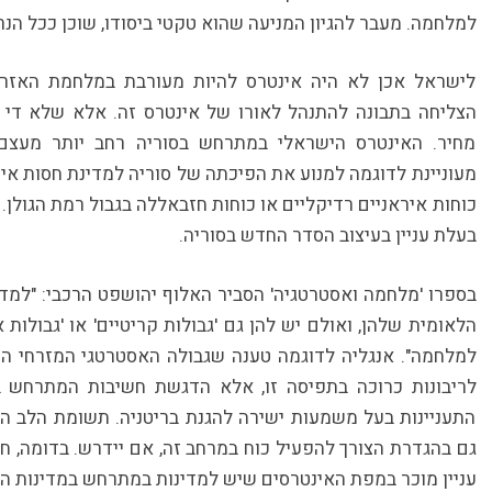
למלחמה. מעבר להגיון המניעה שהוא טקטי ביסודו, שוכן ככל הנרא
לישראל אכן לא היה אינטרס להיות מעורבת במלחמת האזרח
הצליחה בתבונה להתנהל לאורו של אינטרס זה. אלא שלא די 
מחיר. האינטרס הישראלי במתרחש בסוריה רחב יותר מעצם 
מעוניינת לדוגמה למנוע את הפיכתה של סוריה למדינת חסות איר
כוחות איראניים רדיקליים או כוחות חזבאללה בגבול רמת הגולן
בעלת עניין בעיצוב הסדר החדש בסוריה.
בספרו 'מלחמה ואסטרטגיה' הסביר האלוף יהושפט הרכבי: "למדי
הלאומית שלהן, ואולם יש להן גם 'גבולות קריטיים' או 'גבולות
למלחמה". אנגליה לדוגמה טענה שגבולה האסטרטגי המזרחי הוא
לריבונות כרוכה בתפיסה זו, אלא הדגשת חשיבות המתרחש במ
התעניינות בעל משמעות ישירה להגנת בריטניה. תשומת הלב ה
גם בהגדרת הצורך להפעיל כוח במרחב זה, אם יידרש. בדומה, ח
עניין מוכר במפת האינטרסים שיש למדינות במתרחש במדינות הס