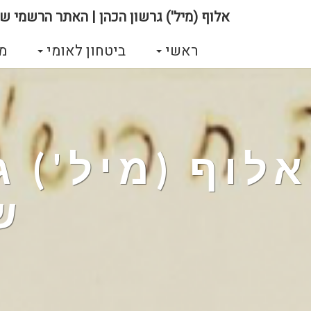
אלוף (מיל') גרשון הכהן | האתר הרשמי של
ראשי
ביטחון לאומי
מ
אלוף (מיל') 
ש