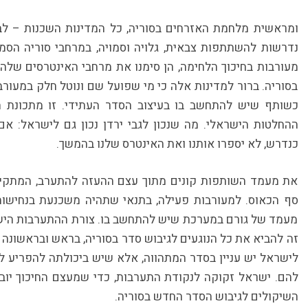
ומראשית מלחמת האזרחים בסוריה, כל המדינות השכנות – לבנו
נדרשות להשתתפות צבאית, גלויה וסמויה, במרחבי סוריה הסמוכ
מעורבות בחיכוך הלחימה, הן סימנו את מרחבי האינטרסים שלה
בסוריה. ברור למדינות אלה כי מי שפועל שם ונוטל חלק במעו
כשותף שיש להתחשב בו בעיצוב הסדר העתידי. זו מתכונת הש
ההחלטות הישראלי. מה שנכון לגבי ירדן נכון גם לישראל: אם 
כנדרש, לא יספרו אותנו ואת האינטרס שלנו בהמשך.
את מעמד השותפות קונים מתוך עצם ההעזה להתערב, המתקיימ
סף הכאוס. למעורבות פעילה, בתנאי שתהיה משכנעת בנחישות
מעמד של גורם במערכת שיש להתחשב בו. צורת ההתערבות הישר
זה להביא את כל הנוגעים לגיבוש סדר בסוריה, בראש ובראשונה 
לישראל יש עניין בסדר המתהווה, אלא שיש ביכולתה להפריע לה
להם. ישראל זקוקה לנקודת התערבות, כדי שמעצם החיכוך יו
השיקולים לגיבוש הסדר החדש בסוריה.