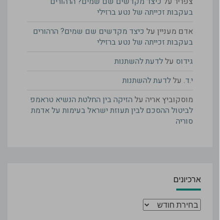
צפריר
על
כיצד מקדשים שם שמים? הרהורים
בעקבות זכייתה של נטע ברזילי
אדם מעניין
על
כיצד מקדשים שם שמים? הרהורים
בעקבות זכייתה של נטע ברזילי
גידוס
על
לדעת להשתנות
י.ד.
על
לדעת להשתנות
מוסקוביץ אריה
על
הזיקה בין החלטת הנשיא טראמפ
לביטול ההסכם לבין תעוזת ישראל בעימות על אדמת
סוריה
ארכיונים
ארכיונים