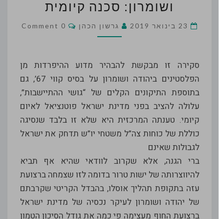
C
ושומרון: סכנה קיומית
ביהודה
Comments
23 בינואר 2019
גרשון הכהן
0 Comment
ושומרון:
סכנה
קיומית
סקירה זו מבקשת להבהיר מדוע ההיפרדות מן
הפלסטינים ביהודה ושומרון על בסיס קווי 67’, גם
בתוספת התיקונים הקלים של “גושי ההתיישבות”,
עלולה להציב בפני מדינת ישראל פוטנציאל לאיום
קיומי. טענתה המרכזית היא שלא זו בלבד שנסיגה
כוללת של כוחות צה”ל משטחי יו”ש תדחק את ישראל
לגבולות שאינם
ברי הגנה, אלא שקרוב לוודאי שהיא אף תביא
להיווצרותה של ישות טרור בדומה לזו שצמחה ברצועת
עזה בתקופת תהליך אוסלו, בהבדל הקריטי שקרבתם
של יהודה ושומרון לעיקר נכסיה של מדינת ישראל
ברצועת החוף מעצימה פי כמה את גודל הסיכון הטמון