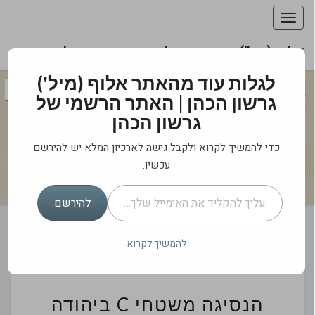
Toggle
navigation
אלוף (מיל') גרשון הכהן | האתר הרשמי של גרשון
הכהן
אלוף (מיל') גרשון
לגלות עוד מהאתר אלוף (מיל')
גרשון הכהן | האתר הרשמי של
הכהן | האתר
גרשון הכהן
הרשמי של גרשון
כדי להמשיך לקרוא ולקבל גישה לארכיון המלא יש להירשם
הכהן
עכשיו.
עליך להקליד את האימייל שלך…
מה לאומי בביטחון הלאומי?
להירשם
להמשיך לקרוא
הנסיגה
הנסיגה משטחי C ביהודה
משטחי