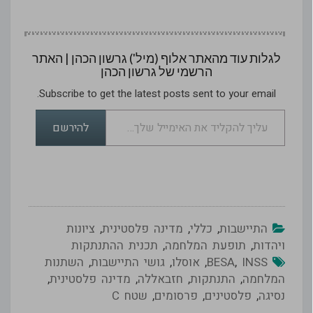
בחינה מחודשת ומיצוב
מחודש. גיבוש עמדה…
לגלות עוד מהאתר אלוף (מיל') גרשון הכהן | האתר
הרשמי של גרשון הכהן
Subscribe to get the latest posts sent to your email.
עליך להקליד את האימייל שלך…
להירשם
התיישבות
,
כללי
,
מדינה פלסטינית
,
ציונות
ויהדות
,
תופעת המלחמה
,
תכנית ההתנתקות
INSS
,
BESA
,
אוסלו
,
גושי התיישבות
,
השתנות
המלחמה
,
התנתקות
,
חזבאללה
,
מדינה פלסטינית
,
נסיגה
,
פלסטינים
,
פרסומים
,
שטח C