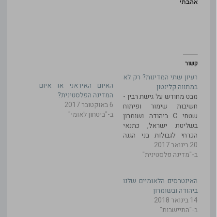
אהבתי
קשור
רעיון שתי המדינות? רק לא
האיום האיראני או איום
במתווה קלינטון
המדינה הפלסטינית?
מבט מחודש על גישת רבין -
6 באוקטובר 2017
חשיבות שימור ופיתוח
ב-"ביטחון לאומי"
שטחי C ביהודה ושומרון
בשליטת ישראל, כתנאי
הכרחי לגבולות בני הגנה
20 בינואר 2017
כניסת הנשיא טראמפ לבית
ב-"מדינה פלסטינית"
הלבן, מסמנת בארה"ב
ובעולם, עידן חדש. צפויות
טלטלות, משברים
האינטרסים הלאומיים שלנו
והזדמנויות חדשות. גם
ביהודה ובשומרון
דרישותיה של מדינת
14 בינואר 2018
ישראל, במכלול האינטרסים
ב-"התיישבות"
החיוניים לה במרחב, יעברו