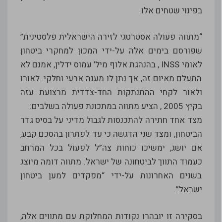
בפינוי שטחים אלו.
“מתווה פעולה אסטרטגי לזירה הישראלית פלסטינית”
שפורסם בימים אלה על-ידי המכון למחקרי ביטחון
לאומי INSS , בהנהגת אלוף מיל’ עמוס ידלין, אמנם לא
התעלם מאיום זה, אך נתן לו מענה ארעי וחלקי. לאורו
ולאור לקחי ההתנתקות החד-צדדית מרצועת עזה
בקיץ 2005 , הציע מתווה במתכונת פעולה בשלבים:
מצד אחד חתירה להתכנסות לגבול מדיני על בסיס גדר
הביטחון, ומצד שני הדגשה כי עד לפתרון בהסכם קבע,
אם יושג, ימשיכו כוחות צה”ל לפעול בכל המרחב
כעמוד התווך לביטחונה של ישראל. מתווה דומה מיוצג
בשנים האחרונות על-ידי “מפקדים למען ביטחון
ישראל”.
בסקירה זו יובהרו נקודות המחלוקת עם מתווים אלה,