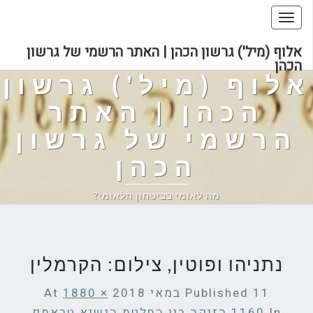
Toggle
navigation
אלוף (מיל') גרשון הכהן | האתר הרשמי של גרשון
הכהן
אלוף (מיל') גרשון
הכהן | האתר
הרשמי של גרשון
הכהן
מה לאומי בביטחון הלאומי?
נתניהו ופוטין, צילום: הקרמלין
11 במאי 2018
Published
At
1880 ×
In
1160
הזיקה בין החלטת הנשיא טראמפ