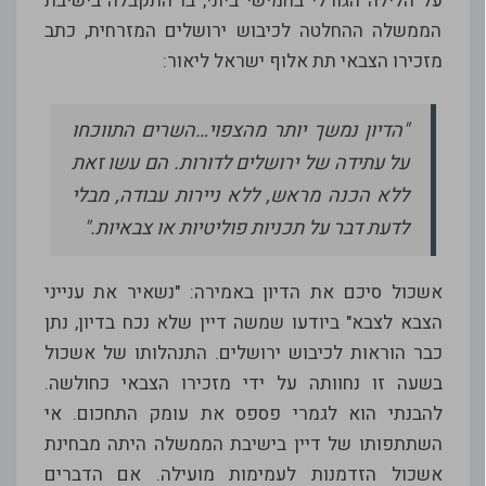
על הלילה הגורלי בחמישי ביוני, בו התקבלה בישיבת
הממשלה ההחלטה לכיבוש ירושלים המזרחית, כתב
מזכירו הצבאי תת אלוף ישראל ליאור:
"הדיון נמשך יותר מהצפוי…השרים התווכחו
על עתידה של ירושלים לדורות. הם עשו זאת
ללא הכנה מראש, ללא ניירות עבודה, מבלי
לדעת דבר על תכניות פוליטיות או צבאיות."
אשכול סיכם את הדיון באמירה: "נשאיר את ענייני
הצבא לצבא" ביודעו שמשה דיין שלא נכח בדיון, נתן
כבר הוראות לכיבוש ירושלים. התנהלותו של אשכול
בשעה זו נחוותה על ידי מזכירו הצבאי כחולשה.
להבנתי הוא לגמרי פספס את עומק התחכום. אי
השתתפותו של דיין בישיבת הממשלה היתה מבחינת
אשכול הזדמנות לעמימות מועילה. אם הדברים