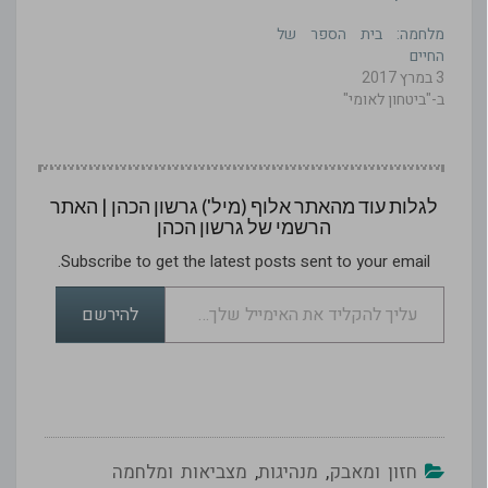
מומחים. בסוגיות טכניות
מובהקות, חיוניות המומחה
מלחמה: בית הספר של
ברורה. אבל בסוגיות
החיים
אסטרטגיות, שהן
3 במרץ 2017
חד־פעמיות במהותן,
ב-"ביטחון לאומי"
השאלה היא עד…
לגלות עוד מהאתר אלוף (מיל') גרשון הכהן | האתר
הרשמי של גרשון הכהן
Subscribe to get the latest posts sent to your email.
עליך להקליד את האימייל שלך…
להירשם
חזון ומאבק
,
מנהיגות
,
מצביאות ומלחמה