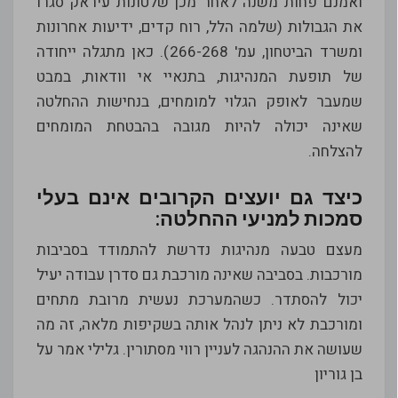
ואמנם פחות משנה לאחר מכן שלטונות עיראק סגרו
את הגבולות (שלמה הלל, רוח קדים, ידיעות אחרונות
ומשרד הביטחון, עמ' 266-268). כאן מתגלה ייחודה
של תופעת המנהיגות, בתנאיי אי וודאות, במבט
שמעבר לאופק הגלוי למומחים, בנחישות ההחלטה
שאינה יכולה להיות מגובה בהבטחת המומחים
להצלחה.
כיצד גם יועצים הקרובים אינם בעלי
סמכות למניעי ההחלטה:
מעצם טבעה מנהיגות נדרשת להתמודד בסביבות
מורכבות. בסביבה שאינה מורכבת גם סדרן עבודה יעיל
יכול להסתדר. כשהמערכת נעשית מרובת מתחים
ומורכבת לא ניתן לנהל אותה בשקיפות מלאה, זה מה
שעושה את ההנהגה לעניין רווי מסתורין. גלילי אמר על
בן גוריון