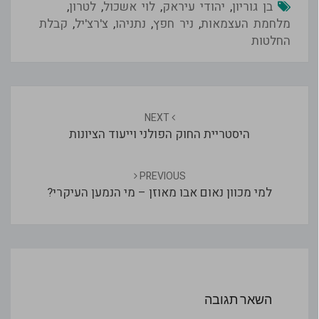
בן גוריון
,
יהודי עיראק
,
לוי אשכול
,
לטרון
,
מלחמת העצמאות
,
ניר חפץ
,
נתניהו
,
צ'רצ'יל
,
קבלת
החלטות
Post
navigation
NEXT
היסטריית החוק הפולני וייעוד הציונות
PREVIOUS
למי מכוון נאום אבו מאוזן – מי הנמען העיקרי?
השאר תגובה