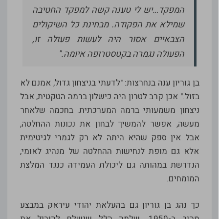
המפקד…יש לי טענה קשה למפקד החטיבה
שמילא את הפקודה. מבחינת כל השיקולים
הצבאיים אסור היה לעשות פעולה זו,
הפעולה נגמרה בקטסטרופה איומה."
בן גוריון ענה בנחרצות: "לדעתי בניצחון גדול, אמנם לא
בזול." אכן קרב לטרון היה כישלון ברמה הטקטית, אבל
ניצחון משמעותי ברמה המערכתית. בחכמה שלאחר
מעשה, אפשר להמשיך לבחון את נכונות ההחלטה,
אבל אין ספק שהיא היתה לא רק לגמרי לגיטימית
אלא גם מופת לנחישות ההחלטה של מנהיג לאומי,
הנדרשת במהותה גם ליכולת העמידה כנגד המלצת
המומחים.
כך נהג בן גוריון גם בהעלאת יהודי עיראק במבצע
מהיר ב-1950. שלמה הלל שנשלח להוביל את