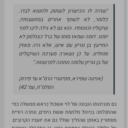
"שהיה לו הכישרון לשתוק ולחטוא לבדו.
כלומר, לא לשתף אחרים במחשבותיו,
שיקוליו וכוונותיו. הוא גם לא גילה ליבו לפני
יומנו. דומה שמאז מותו של ברל כצנלסון לא
התייעץ בן גוריון עם איש, אלא היה מאזין
ומחליט. על כן נשארה מערכת השיקולים
של בן גוריון עלומה ונתונה לפרשנות."
(אניטה שפירא, מפיטורי הרמ"א עד פירוק
הפלמ"ח, עמ' 42)
גם מנהיגותו הנבונה של לוי אשכול כראש ממשלה כפי
שהתגלתה בניהול מלחמת ששת הימים, נותרה רוויית
מסתורין באופן שהוליך שולל גם את יועציו הקרובים.