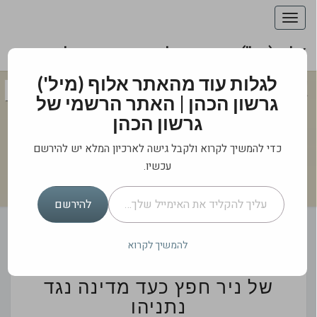
Toggle
navigation
אלוף (מיל') גרשון הכהן | האתר הרשמי של גרשון
הכהן
אלוף (מיל') גרשון
לגלות עוד מהאתר אלוף (מיל')
גרשון הכהן | האתר הרשמי של
הכהן | האתר
גרשון הכהן
הרשמי של גרשון
כדי להמשיך לקרוא ולקבל גישה לארכיון המלא יש להירשם
הכהן
עכשיו.
עליך להקליד את האימייל שלך…
מה לאומי בביטחון הלאומי?
להירשם
להמשיך לקרוא
שתי
שתי הערות על סמכות עדותו
הערות
על
של ניר חפץ כעד מדינה נגד
סמכות
נתניהו