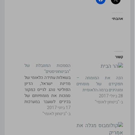
אהבתי
קשור
הסמכות המוגבלת של
"הביטחוניסטים"
בשאלות עתידה הלאומי של
הכה את המומחה –
מדינת ישראל, הדיון
תפקידם של מומחים
הפוליטי נוהג לגייס כמקור
ומנהיגים ברמה הלאומית
סמכות את מומחיותם של
28 ביולי 2017
בכירים לשעבר במערכות
ב-"ביטחון לאומי"
17 ביוני 2017
הביטחון. ראוי לתת דעתנו
ב-"ביטחון לאומי"
לשאלת תוקף סמכותם.
האפקטיביות של מדינה
מודרנית מבוססת על
התנהלות מוכוונת בעצת