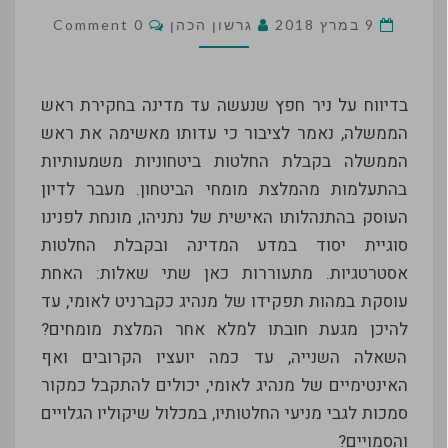
עדותו
Comments
של
9 במרץ 2018
גרשון הכהן
0 Comment
ניר
חפץ
כעד
בדיווח על ניר חפץ שנעשה עד מדינה בחקירת ראש
מדינה
הממשלה, נאמר לציבור כי עדותו מאשימה את ראש
נגד
הממשלה בקבלת החלטות ביטחוניות משמעותיות
נתניהו
בהתעלמות מהמלצת מומחי הביטחון. מעבר לדיון
העוסק בהתנהלותו האישית של נתניהו, מונחת לפנינו
סוגיית יסוד במדע המדינה ובקבלת החלטות
אסטרטגיות. מתעוררות כאן שתי שאלות: האחת
עוסקת במהות תפקידו של מנהיג כקברניט לאומי, עד
להיכן מגעת חובתו למלא אחר המלצת מומחים?
השאלה השנייה, עד כמה יועציו הקרובים ואף
האינטימיים של מנהיג לאומי, יכולים להתקבל כמקור
סמכות לגבי מניעי החלטותיו, במכלול שיקוליו הגלויים
והסמויים?