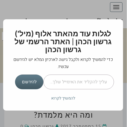
Toggle
navigation
אלוף (מיל') גרשון הכהן | האתר הרשמי של גרשון
הכהן
אלוף (מיל') גרשון
לגלות עוד מהאתר אלוף (מיל')
גרשון הכהן | האתר הרשמי של
הכהן | האתר
גרשון הכהן
הרשמי של גרשון
כדי להמשיך לקרוא ולקבל גישה לארכיון המלא יש להירשם
הכהן
עכשיו.
עליך להקליד את האימייל שלך…
מה לאומי בביטחון הלאומי?
להירשם
להמשיך לקרוא
מיליציות:
מיליציות: מה חדש בתופעה
מה
חדש
ומה היא מלמדת?
בתופעה
Comments
15 בספטמבר 2017
גרשון הכהן
0