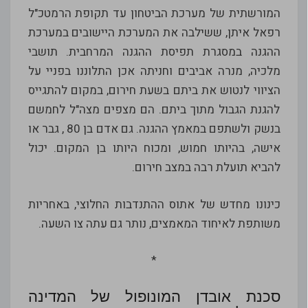
המורשתית של מערכת הביטחון עד תקופת הרמטכ"ל
רפאל איתן, ששילבה את המערכת היישובים במערכת
ההגנה במסגרת תפיסת ההגנה המרחבית. תושבי
מלכיה, מנרה אביבים וחניתה אכן התלוננו בפניי על
הציווי לנטוש את ביתם בשעת חירום, במקום להתגייס
להגנת הגבול מתוך ביתם. הם מצפים מצה"ל לחמשם
בנשק ולשתפם במאמץ ההגנה. גם אדם בן 80 , גבר או
אישה, בהיותו חמוש, ומכוח היותו בן המקום. יכול
להביא תועלת רבה במצב חירום.
כינונו מחדש של אתוס ההתנדבות החלוצי, באחריות
משותפת לאיחוד המאמצים, נותר גם עתה צו השעה.
*
סכנת אובדן המונופול של המדינה