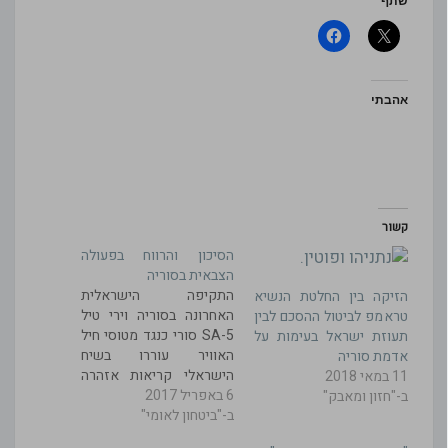
שתף
אהבתי
קשור
הסיכון והרווח בפעולה
הצבאית בסוריה
התקיפה הישראלית
הזיקה בין החלטת הנשיא
האחרונה בסוריה וירי טיל
טראמפ לביטול ההסכם לבין
SA-5 סורי כנגד מטוסי חיל
תעוזת ישראל בעימות על
האוויר עוררו בשיח
אדמת סוריה
הישראלי קריאות אזהרה
11 במאי 2018
6 באפריל 2017
מפני מגמת הסלמה
ב-"חזון ומאבק"
ב-"ביטחון לאומי"
והידרדרות בלתי רצויה
בזירה הצפונית. בממד הגלוי