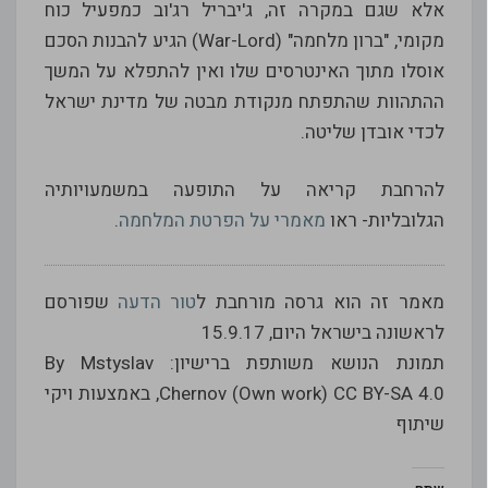
אלא שגם במקרה זה, ג'יבריל רג'וב כמפעיל כוח
מקומי, "ברון מלחמה" (War-Lord) הגיע להבנות הסכם
אוסלו מתוך האינטרסים שלו ואין להתפלא על המשך
ההתהוות שהתפתח מנקודת מבטה של מדינת ישראל
לכדי אובדן שליטה.
להרחבת קריאה על התופעה במשמעויותיה
הגלובליות- ראו
מאמרי על הפרטת המלחמה
.
מאמר זה הוא גרסה מורחבת ל
טור הדעה
שפורסם
לראשונה בישראל היום, 15.9.17
תמונת הנושא משותפת ברישיון: By Mstyslav
Chernov (Own work) CC BY-SA 4.0, באמצעות ויקי
שיתוף