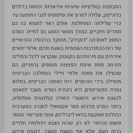
התבוננות במליציות שיעיות איראניות וכוחות בדלנים
בדונייצק, עלולה לחרוץ את שיפוטינו לגבי התופעה עד
כדי שלילתה המוחלטת. אולם ראוי למצוא בה גם
ממדים חיוביים, כצורך ממשי הנוגע גם לחיינו. הסרט
המוצג לאחרונה "דנקירק", ממוקד בהיבטיה ההרואיים
של רוח ההתנדבות העממית בשעת חרום. אלפי ימאים
אזרחים עם סירותיהם הקטנות, שנקראו לדגל והפליגו
מזרחה תחת אימת הפצצות מטוסים גרמניים, הם
שהצילו את מאות אלפי חיילי הממלכה הבריטית
מנפילה בידי הגרמנים. רוח האומה הבריטית, במלוא
גווניה הפטריוטים, היא גיבורת הסרט. מעבר למאמץ
להצגת אירוע היסטורי כחוויה קולנועית מטלטלת,
בימוי הסרט מדגיש מסר אקטואלי לחברה המערבית
ההולכת ושוקעת בניאו ליברליזם, אנטי פטריוטי. המסר
פשוט והרואי: לא רק שרוח הצבא ויכולותיו תלויים
ברוח העם, אלא אף בשעת משבר, דוגמת אירוע