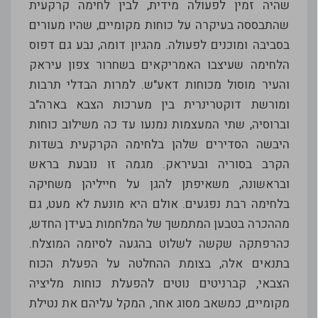
שהיה זמין לפעולה מידית, לבין לחימה קרקעית
שהתבססה בעיקרה על כוחות מקומיים, שהיו מעורים
בסביבה ומוכנים לפעולה. מהגיון דומה, נבע גם דפוס
הלחימה שעיצבו האמריקאים בשחרור צפון עיראק
והעיר מוסול מכוחות דאע"ש. למרות הבדלי תרבות
ומורשת דוקטרינרית בין מערכות הצבא בארה"ב
וברוסיה, שתי המעצמות נמנעו עד כה משילוב כוחות
היבשה הסדירים שלהן בלחימה הקרקעית בשדות
הקרב בסוריה ובעיראק. מגמה זו נובעת בראש
ובראשונה, משאיפתן להגן על חייליהן משחיקה
בלחימה רבת נפגעים. אולם היא מונעת לא מעט, גם
מההכרה בטבען המתמשך של המלחמות בעידן החדש,
כהרפתקה שקשה לשלוט בהגעה לסיומה המוצלח.
בתנאים אלה, בצומת ההחלטה על הפעלת הכוח
הצבאי, קברניטים נוטים להפעלת כוחות מליציה
מקומיים, כמשאב מסוג אחר, המקל עליהם את נטילת