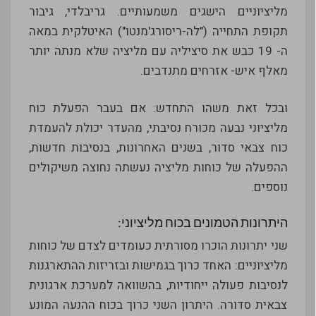
מליציוניים הישגים משמעותיים. גריבלדי, גיבור
תקופת התחייה ("לה-ריסורג'מנטו") האיטלקית במאה
ה- 19 כבש את סיציליה עם מליציה שלא מנתה יותר
מאלף איש- אזרחים מתנדבים.
ובכל זאת משהו התחדש: אם בעבר הפעלת כוח
מליציוני נבעה מכורח נסיבתי, מהעדר יכולת להעמדת
כוח צבאי סדור, בשנים האחרונות, בנסיבות חדשות,
ההפעלה של כוחות מליציה נעשתה נחוצה משיקולים
נוספים.
היתרונות הטמונים בכוח מליציוני:
שני יתרונות הוכרו מסורתית כעומדים לצדם של כוחות
מליציוניים: האחד כרוך בגמישות ובזריזות ההתארגנות
לנסיבות פעולה ייחודיות, בהשוואה למערכת ארגונית
צבאית סדורה. היתרון השני כרוך בכוח ההנעה המונע