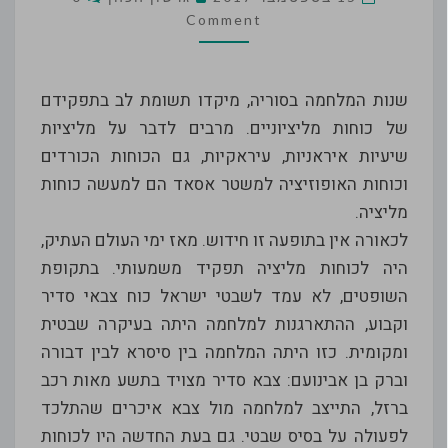
ומה
Comment
היא
מלמדת?
שנות המלחמה בסוריה, מיקדו תשומת לב בתפקידם
של כוחות מליציוניים. מרבים לדבר על מליציות
שיעיות איראניות, עיראקיות, גם הכוחות הכורדים
וכוחות האופוזיציה למשטר אסאד הם למעשה כוחות
מליציה.
לכאורה אין בתופעה זו חידוש. מאז ימי העולם העתיק,
היה לכוחות מליציה תפקיד משמעותי. בתקופת
השופטים, לא עמד לשבטי ישראל כוח צבאי סדיר
וקבוע, ההתארגנות למלחמה היתה בעיקרה שבטית
ומקומית. כזו היתה המלחמה בין סיסרא לבין דבורה
וברק בן אבינועם: צבא סדיר מצויד בתשע מאות רכב
ברזל, התייצב למלחמה מול צבא איכרים שהתלכד
לפעולה על בסיס שבטי. גם בעת החדשה היו לכוחות