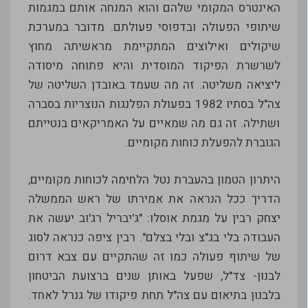
האינטרס המקומי שלהם והוא המנחה אותם במגמות
שיתופי הפעולה ובדפוסי פעולתם. מדובר במערכת
שיקולים ואילוצים המתקיימת מראשיתה מחוץ
לשרשרת הפיקוד המוסדית והיא פתוחה מיסודה
ליציאה משליטה. זה מה שעמד באובדן השליטה של
צה"ל בסתיו 1982 בפעולת הפלנגות הנוצריות בסברה
ושתילה. זה גם מה שמאיים על האמריקאים בנטייתם
הגוברת להפעלת כוחות מקומיים.
היתרון הטמון בהעברת נטל הלחימה לכוחות מקומיים,
הדריך ככל הנראה את אמירתו של ראש הממשלה
יצחק רבין על מגמת אוסלו: "ג'יבריל רג'וב יעשה את
העבודה בלי בג"צ ובלי בצלם". רבין ציפה כנראה לסוג
של שיתוף פעולה כמו זה שהתקיים עם צבא דרום
לבנון- צד"ל, שפעל באותן שנים ברצועת הביטחון
בלבנון בתיאום עם צה"ל תחת פיקודו של גנרל לאחד.