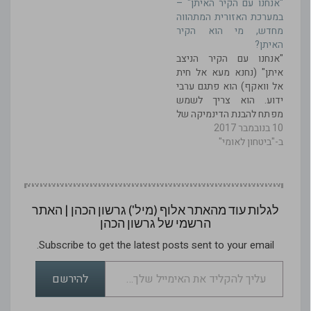
"אנחנו עם הקיר האיתן" –
והמוצהר מדיניות ישראל
במערכת האזורית המתהווה
מוסברת כמובלת על ידי
מחדש, מי הוא הקיר
הכורח למנוע העברת נשק
האיתן?
"שובר שוויון" לידי
"אנחנו עם הקיר הניצב
חזבאללה בלבנון. נימוק זה
איתן" (נחנא מעא אל חית
כשלעצמו אינו יכול לספק
אל וואקף) הוא פתגם ערבי
הסבר אסטרטגי…
ידוע. הוא צריך לשמש
מפתח להבנת הדינמיקה של
10 בנובמבר 2017
מסכת השיקולים המנחים
ב-"ביטחון לאומי"
את השחקנים באזורנו,
בהתנהלותם מול המערכת
האזורית המתהווה מחדש.
בממדיה הגלויים והסמויים,
ההתנהלות בשאלת זיהוי
לגלות עוד מהאתר אלוף (מיל') גרשון הכהן | האתר
הקיר האיתן, היא תמצית
הרשמי של גרשון הכהן
חכמת ההישרדות עתיקת
היומין, במיוחד עבור…
Subscribe to get the latest posts sent to your email.
עליך להקליד את האימייל שלך…
להירשם