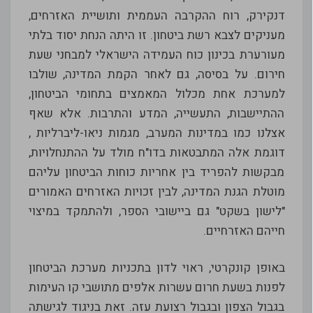
דנקירק, רוח ההקרבה העממית ותושיית האזרחים,
מעניקים לצבא רשת ביטחון. זו היתה הנחת יסוד בלתי
מעורערת בכינון כוח העמידה הישראלי למבחני שעת
חירום. על בסיסה, גם לאחר הקמת המדינה, שולבו
למערכת אחת מכלול המאמצים בתחומי הביטחון,
ההתיישבות, התעשייה, המדע והתרבות. אלא שאף
אצלנו כמו במדינות המערב, מגמות ניאו-ליברליות ,
דוגמת אלה המתבטאות בדו"ח מולד על ההתנחלויות,
מבקשות להפריד בין אחריות כוחות הביטחון עליהם
מוטלת הגנת המדינה, לבין זכויות האזרחים האמורים
"לישון בשקט" גם ביישובי הספר, ולהתמקד במיצוי
חייהם האזרחיים.
באופן קונקרטי, ראוי לדון בתכניות מערכת הביטחון
לפנות בשעת חרום עשרות אלפים מתושבי קו העימות
בגבול הצפון ובגבול רצועת עזה. זאת בניגוד לגישתה