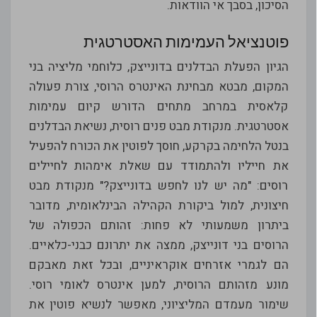
הסיכון, בסבך אי הוודאות.
פוטנציאל העמימות האסטרטגית
הגיון הפעלת הבדלנים בדונייצק, כלוחמי מליציה בני
המקום, מבטא מבחינת האינטרס הרוסי, צורת פעולה
קלאסית במרחב מתחים הדורש קיום עמימות
אסטרטגית. מנקודת מבט פנים רוסית, נשיאת הבדלנים
בנטל הלחימה בקרקע, חוסך לפוטין את הכורח להפעיל
את חייליו ולהתמודד עם שאלת אימהות לחיילים
רוסים: "מה יש לנו לחפש בדונייצק?" מנקודת מבט
חיצונית, למול ביקורת הקהילה הבינלאומית, מדובר
ביתרון משמעותי לא פחות: זהותם הכפולה של
הרוסים בני דונייצק, ממצה את יתרונם כבני-כלאיים.
הם לגמרי אזרחים אוקראיניים, ובכל זאת מאבקם
מונע מזהותם הרוסית, למען אינטרס לאומי רוסי.
שימור מעמדם המליציוני, מאפשר לנשיא פוטין את