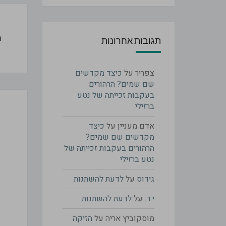
Post
tion
מ
תגובות אחרונות
צפריר
על
כיצד מקדשים
שם שמים? הרהורים
בעקבות זכייתה של נטע
ברזילי
אדם מעניין
על
כיצד
מקדשים שם שמים?
הרהורים בעקבות זכייתה של
נטע ברזילי
גידוס
על
לדעת להשתנות
י.ד.
על
לדעת להשתנות
מוסקוביץ אריה
על
הזיקה