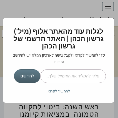
Toggle
navigation
אלוף (מיל') גרשון הכהן | האתר הרשמי של גרשון
הכהן
אלוף (מיל') גרשון
לגלות עוד מהאתר אלוף (מיל')
גרשון הכהן | האתר הרשמי של
הכהן | האתר
גרשון הכהן
הרשמי של גרשון
כדי להמשיך לקרוא ולקבל גישה לארכיון המלא יש להירשם
הכהן
עכשיו.
עליך להקליד את האימייל שלך…
מה לאומי בביטחון הלאומי?
להירשם
להמשיך לקרוא
תפילת
תפילת חנה-כתמצית תפילת
חנה-כתמצית
תפילת
ראש השנה: ביטוי לתקווה
ראש
הטמונה במציאות קיומנו