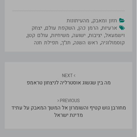
חזון ומאבק
,
מהעיתונות
ארעיות
,
הרמן כהן
,
השקפת עולם
,
יצחק
וישמעאל
,
יציבות
,
ישועה
,
משיחיות
,
עולם קטן
,
קוסמולוגיה
,
ראש השנה
,
תנ"ך
,
תפילת חנה
Post
navigation
NEXT
מה בין שגשוג אוסטרליה לניצחון טראמפ
PREVIOUS
מחורבן גוש קטיף והשומרון אל המשך המאבק על עתיד
מדינת ישראל