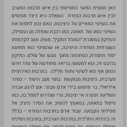
כאן תמצית הפער התפיסתי בין איש תרבות המערב
לבין איש תרבות המזרח. השאלה היא כיצד תופסים
את השינוי המאיים על היציבות, האם נכון לתפוס את
השינוי כסוג של תאונה, כמו רכבת שנפלה מן המסילה,
והתיקון במסגרת "המנהל התקין", משיב מצב לקדמותו
השגרתית הסדורה והיציבה, או שהשינוי הוא תופעת
יסוד מתמדת, המתהווה מתוך טבעו של עולם. התיקון
בהיבט זה, הוא למעשה בריאה מחודשת של סדר חדש
הנתון אף הוא לשינוי וחוזר חלילה. בתרבות האירופית
מערבית, היציבות מבוקשת בתור מצב היסוד – כסדר
אידיאלי, בר מימוש בידי אדם תבוני. אם לרגע אבדה
השליטה ונוצרה אי יציבות, הרי שנדרש לטפל בה, כמו
טיפול בתאונה, במאמץ להשיב את הסדר היציב אל
מסילתו הקבועה. עבור אדם בתרבות המזרח – בכלל
זה ביהדות התנ"כית, בתרבות הערבית, בתרבות הסינית
ואפילו הרוסית- זה ממש להפך. אין מסילה קוסמית