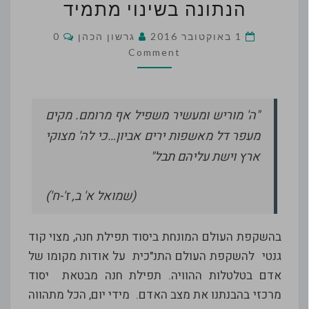
השנה:
הנתונה בשינוי מתמיד
ביטוי
לתקווה
Comments
1 באוקטובר 2016
גרשון הכהן
0
הטמונה
Comment
במציאות
קיומנו
הנתונה
"ה' מוריש ומעשיר משפיל אף מרומם. מקים
בשינוי
מתמיד
מעפר דל מאשפות ירים אביון…כי לה' מצוקי
ארץ וישת עליהם תבל"
(שמואל א' ב, ז'-ח')
בהשקפת העולם המונחת ביסוד תפילת חנה, מצוי קוד
גנטי להשקפת העולם התנ"כית על אודות מקומו של
אדם בטלטלות ההוויה. תפילת חנה מבטאת יסוד
מרכזי בהבנתנו את מצב האדם. מידי יום, הכל מתהווה