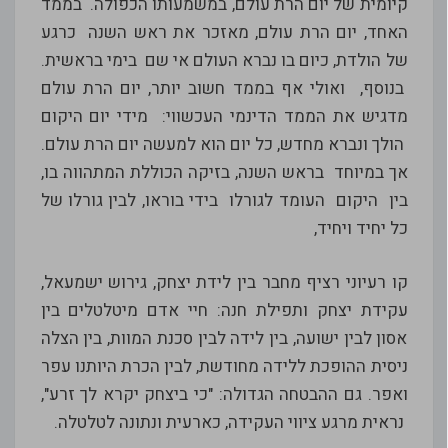
קיומית של יום הרת עולם, במשמעותו הכפולה. בממד
האחד, יום הרת עולם, מאזכר את ראש השנה כרגע
של הולדת, כיום בו נברא העולם אי שם בימי בראשית.
בנוסף, ואולי אף בממד חשוב יותר, יום הרת עולם
מדגיש את הממד הדינמי העכשווי: מידי יום היקום
הולך ונברא מחדש, כל יום הוא למעשה יום הרת עולם.
אך במיוחד בראש השנה, בזיקה הכוללת המתהווה בו,
בין היקום העומד לגורלו בידי בוראו, לבין גורלו של
כל יחיד ויחיד,
קו רעיוני רציף מחבר בין לידת יצחק, גירוש ישמעאל,
עקידת יצחק ותפילת חנה: חיי אדם מיטלטלים בין
אסון לבין ישועה, בין לידה לבין סכנת המוות, בין הצלה
ניסית ההופכת ללידה מחודשת, לבין הכרת היותנו עפר
ואפר. גם ההבטחה הגדולה: "כי ביצחק יקרא לך זרע",
נראית מרגע ציווי העקידה, כארעית ונתונה לטלטלה.