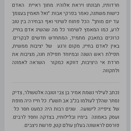
חרדותיו, תבונתו ויראת אלוהיו. מתוך ראיית האדם
כישות משתנה, נאמר בפרקי אבות: "ואל תאמין בעצמך
עד יום מותך". הכל פתוח לשינוי ואף הבחירה בין טוב
לרע, כמו המאמץ לשימור כל מה שהשיג אדם בחייו,
כרוכים במאבק מתמיד, המתחדש חדשים לבקרים.
באין לאדם בחייו, מקום ורגע של יציבות ממשית,
תפילת ראש השנה ובמיוחד תפילת חנה, מציבות את
חרדת אי היציבות, דווקא כמקור השראה לאמונה
ולתקווה.
נכתב לעילוי נשמת אמיר בן צבי וטובה אלטשולר, צדיק
נסתר שהלך לעולמו בכ"ב אב תשע"ו. כל חייו היה מופת
של ציפייה לישועה. שנים רבות היה כמעט חסר כל
ועסק באמונה בימיו ובלילותיו, בצדקה וחסד לרבים.
פורסם לראשונה בעלון עולם קטן, פרשת ניצבים.