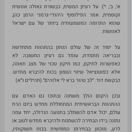
א', ב', י'). על רעיון המשיח, כבשורת גאולה אנושית
וקוסמית, אמר הפילוסוף היהודי-גרמני הרמן כהן,
שהוא התרומה המשמעותית ביותר של עם ישראל
לאנושות .
על יסוד זה של עולם הנתון בהתהוות מתחדשת
ובבריאה מתמדת, עומד גם רעיון התשובה. לא
כאפשרות לתיקון, כמו תיקון טכני של מצב תאונה,
אלא כפוטנציאל שינוי הטמון בכוח להיברא מחדש.
כבקשת דוד: "לב טהור ברא לי אלוהים".(תהילים נ"א)
ובכן היקום הולך משתנה ובתוכו גם האדם. עם
ההתהוות הבראשיתית המתחוללת מחדש ביום הרת
עולם, יכול אדם להשתלב בתנועה הגדולה, יחד עמה
נתונה בידו הבחירה להשתנות ולהיברא מחדש לטוב או
לרע, מוכוון בבחירתו החופשית בכוח תשוקותיו,