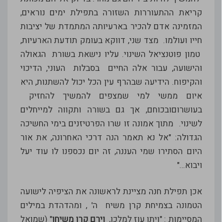
קריאת ההתעוררות השזורה בתפילת ימים נוראים,
המזמינה אדם להכיר בארעיותה המתמדת של יציבות
חייו ועולמו. מצד שני, דווקא בעומק תודעת הארעיות,
טמון פוטנציאל השינוי. עליו נישאת בשורת הגאולה
והישועה, עבור אלה החיים בסבלות העוני, הדיכוי
והקיפוח. הידיעה שבהרף עין הכל יכול להשתנות, היא
איום ממשי למי שמצפים להמשיך להחזיק
בעושרוםובכוחם, אך גם בשורה ותקווה למייחלים
לשינוי. מתוך אמונה זו שרו הפרטיזנים בימי החשיכה
הגדולה: "אל נא תאמר הנה דרכי האחרונה, את אור
היום הסתירו שמי העננה, זה יום נכספנו לו עוד יעל
ויבוא…"
אכן תפילת חנה מציינת לראשונה את הציפיה לישועה
הטמונה בצמיחת קרן משיח ה' , ומהדהדת במילים
המסיימות : "ויתן עוז למלכו,
וירם קרן משיחו
" (שמואל