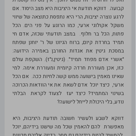
קבועה. דווקא תודעת אי היציבות היא מצב היסוד. אם
לרגע נוצרה יציבות, הרי היא נתפסת כתוצאה של שיווי
משקל אקולוגי ארעי, כמו הרוגע על פני הים. הכל
פתוח, הכל בר חלוף. במצב תודעתי שכזה, אדם חי
תמיד בחרדת קיום, ברוח הגיונו של ר' יוחנן שפתח
במסכת גיטין את אגדות החורבן באמירה הידועה:
"אשרי אדם מפחד תמיד". (גיטין,נ"ז). השקפת עולם
כזו, אכן מעוררת חרדה קיומית ומעוררת אימה. למי
שאינו מאמין בישועה ממש קשה לחיות ככה. אם הכל
ארעי, כיצד יוכל אדם לשאת את אי הוודאות הכרוכה
בשינוי המתמיד? כיצד יעז לצעוד לקראת הבלתי
נודע, בלי היכולת לייחל לישועה?
דווקא לשבע ולעשיר חשובה תודעת היציבות, היא
מאפשרת להם להאמין שכל מה שישנו בידיהם, יוכל
להמשיך להיות בידיהם גם מחר. בדיוק אליהם מכוונת