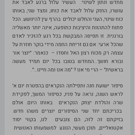
מחדש ונתון לשינוי: העשיר עלול ברגע לאבד את
עושרו, החזק עלול לאבד את כוחו, ומצד שני, באותו
כוח שינוי, העני והחלש יכולים בהרף עין להיוושע. הכל
פתוח להתהוות והיציבות כתופעה, אינה יותר מאשליה
בורגנית. זו תפיסה המבקשת בכל רגע להזכיר לאדם
שהכל ארעי. אם גם זריחת החמה מידי בוקר חוזרת על
עצמה רק מכוח רצון האל וחסדו – כנאמר: "יוצר אור
ובורא חושך…המחדש בטובו בכל יום תמיד מעשה
בראשית" – הרי מי אנו ? "מה אנו ומה חיינו…".
סיפור ישועת חנה ותפילתה הנקראים בהפטרת יום א'
לראש השנה, נראה על פניו, כסיפור המשך, לפקידת
שרה והולדת יצחק הנקראים באותו היום. אולם
בכריכתם יחד שני הסיפורים יוצרים משהו חדש.
בזיקתם זה לזה, הם צובעים לנו, בקווי יסוד
אקטואליים, תוכן מעשי, הנוגע למשמעותו האנושית