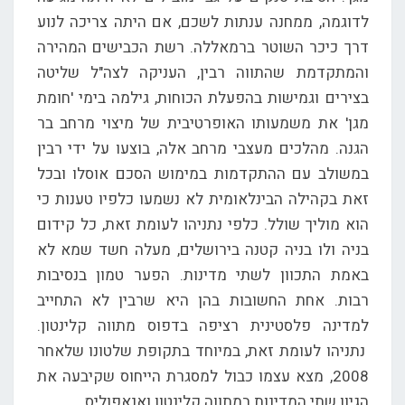
לדוגמה, ממחנה ענתות לשכם, אם היתה צריכה לנוע
דרך כיכר השוטר ברמאללה. רשת הכבישים המהירה
והמתקדמת שהתווה רבין, העניקה לצה"ל שליטה
בצירים וגמישות בהפעלת הכוחות, גילמה בימי 'חומת
מגן' את משמעותו האופרטיבית של מיצוי מרחב בר
הגנה. מהלכים מעצבי מרחב אלה, בוצעו על ידי רבין
במשולב עם ההתקדמות במימוש הסכם אוסלו ובכל
זאת בקהילה הבינלאומית לא נשמעו כלפיו טענות כי
הוא מוליך שולל. כלפי נתניהו לעומת זאת, כל קידום
בניה ולו בניה קטנה בירושלים, מעלה חשד שמא לא
באמת התכוון לשתי מדינות. הפער טמון בנסיבות
רבות. אחת החשובות בהן היא שרבין לא התחייב
למדינה פלסטינית רציפה בדפוס מתווה קלינטון.
נתניהו לעומת זאת, במיוחד בתקופת שלטונו שלאחר
2008, מצא עצמו כבול למסגרת הייחוס שקיבעה את
הגיון שתי המדינות במתווה קלינטון ואנאפוליס..