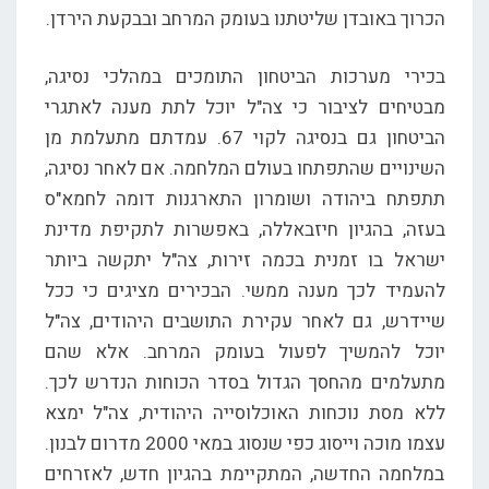
הכרוך באובדן שליטתנו בעומק המרחב ובבקעת הירדן.
בכירי מערכות הביטחון התומכים במהלכי נסיגה,
מבטיחים לציבור כי צה"ל יוכל לתת מענה לאתגרי
הביטחון גם בנסיגה לקוי 67. עמדתם מתעלמת מן
השינויים שהתפתחו בעולם המלחמה. אם לאחר נסיגה,
תתפתח ביהודה ושומרון התארגנות דומה לחמא"ס
בעזה, בהגיון חיזבאללה, באפשרות לתקיפת מדינת
ישראל בו זמנית בכמה זירות, צה"ל יתקשה ביותר
להעמיד לכך מענה ממשי. הבכירים מציגים כי ככל
שיידרש, גם לאחר עקירת התושבים היהודים, צה"ל
יוכל להמשיך לפעול בעומק המרחב. אלא שהם
מתעלמים מהחסך הגדול בסדר הכוחות הנדרש לכך.
ללא מסת נוכחות האוכלוסייה היהודית, צה"ל ימצא
עצמו מוכה וייסוג כפי שנסוג במאי 2000 מדרום לבנון.
במלחמה החדשה, המתקיימת בהגיון חדש, לאזרחים