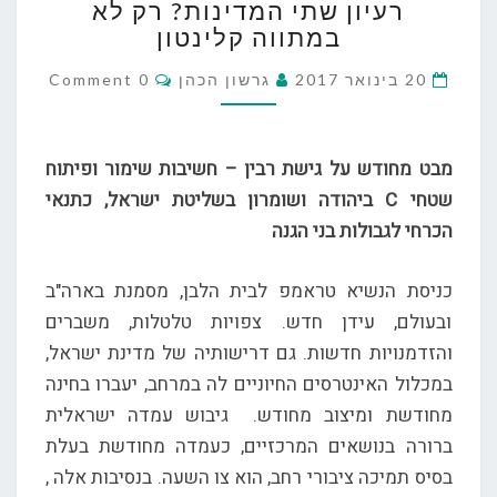
רעיון שתי המדינות? רק לא
שתי
במתווה קלינטון
המדינות?
רק
Comments
20 בינואר 2017
גרשון הכהן
0 Comment
לא
במתווה
קלינטון
מבט מחודש על גישת רבין – חשיבות שימור ופיתוח
שטחי
C
ביהודה ושומרון בשליטת ישראל, כתנאי
הכרחי לגבולות בני הגנה
כניסת הנשיא טראמפ לבית הלבן, מסמנת בארה"ב
ובעולם, עידן חדש. צפויות טלטלות, משברים
והזדמנויות חדשות. גם דרישותיה של מדינת ישראל,
במכלול האינטרסים החיוניים לה במרחב, יעברו בחינה
מחודשת ומיצוב מחודש. גיבוש עמדה ישראלית
ברורה בנושאים המרכזיים, כעמדה מחודשת בעלת
בסיס תמיכה ציבורי רחב, הוא צו השעה. בנסיבות אלה ,