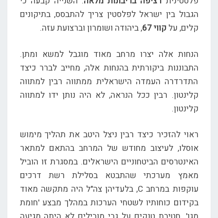
פלסטינית
רציפה בריבונות מלאה
. השנייה קבעה כי
הגבול בין ישראל לפלסטין צריך להתבסס, בתיקונים
קלים, על
קווי 67
, ביהודה ושומרון וברצועת עזה.
הנחות אלה יצרו מרחב מאוד מוגבל למשא ומתן.
התבוננות ביקורתית בהנחות אלה, מחייב לברר כיצד
התדרדרה העמדה הישראלית ממתווה רבין למתווה
קלינטון. רבין ככל הנראה, לא היה נותן ידו למתווה
קלינטון.
ראוי להזכיר כיצד רבין ניצל היטב את תהליך מימוש
אוסלו, לעיצוב מחודש של המרחב בהתאם למתאר
האינטרסים הביטחוניים הישראלים. במסגרת זו הוביל
מאמץ מערכתי שהתבטא בסלילת רשת דרכים
עוקפות במרחב C, בלעדיהן צה"ל היה מתקשה מאוד
בקידום כוחותיו לשטחי הערכות במהלך מבצע 'חומת
מגן'. חטיבת טנקים על גבי מובילים לא היתה מגיעה