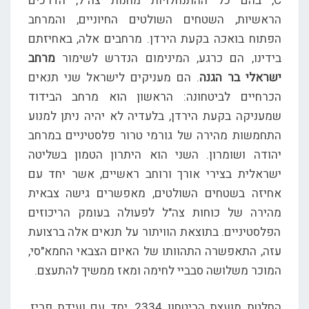
C, בהם כל ההתנחלויות מחנות צה"ל, הדרכים
הראשיות, השטחים השולטים החיוניים, והמרחב
הפתוח בואכה בקעת הירדן. מרחבים אלה, באחיזתם
בידינו, הם כרגע, המינימום הנדרש לשימור
מרחב
ישראלי בר הגנה
. הם מעניקים לישראל שני תנאים
הכרחיים לביטחונה: הראשון הוא מרחב הבידוד
שמעניקה בקעת הירדן, בלעדיה לא יהיה ניתן למנוע
התחמשות מהירה של גורמי טרור פלסטיניים במרחב
יהודה ושומרון. השני הוא היתרון הטמון בשליטה
ישראלית בצירי אורך ורוחב ראשיים, אשר יחד עם
אחיזה בשטחים השולטים, מאפשרים גישה צבאית
מהירה של כוחות צה"ל לפעולה בעומק הריכוזים
הפלסטיניים. בתוצאת הוויתור על תנאים אלה ברצועת
עזה, התאפשרה התהוותו של האיום הצבאי החמא"סי,
המוכר משלושה סבביי לחימה ומאז ממשיך להתעצם.
החלטת מועצת הביטחון 2334, יחד עם ועידת פריז,