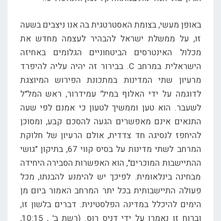
באופן מעשי, בצומת האסטרטגית בה אנו ניצבים בשעה
זו, על ממשלת ישראל להבהיר לעצמה מחדש את
מכלול האינטרסים הביטחוניים הגלומים באחיזה
הישראלית במרחב C. בבירור זה יהיה עליה להיפרד
מרעיון שתי המדינות במתכונת הפירוש המיוצגת
לדוגמה על ידי האלוף במיל' עמידרור, ראש המל"ל
לשעבר. הוא טען וממשיך לטעון כי אמנם לפי שעה
התנאים אינם מאפשרים הגעה להסכם קבע, ומסוכן
להיחפז לנסיגה חד צדדית, אולם הרעיון של חלוקת
המרחב לשתי מדינות על בסיס קווי 67, בתיקון "גושי
ההתיישבות המוכרים", הוא האפשרות הסבירה היחידה
מבחינה בינלאומית. לפיכך יש להימנע להבנתו, מכל
פעולה התיישבותית בכל יתר המרחב האמור ביום מן
הימים להיכלל במדינה הפלסטינית. דברים בלשון זו,
וברוח זו נאמרו על ידי דניס רוס. (רשת ב' , 10:15,