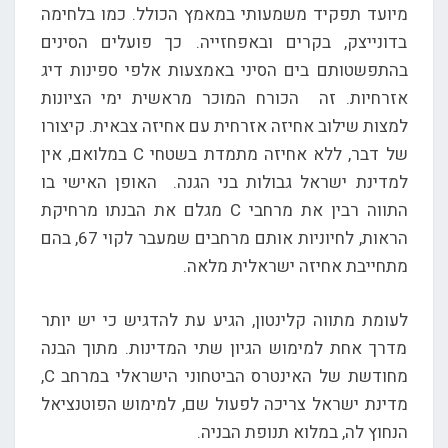
מיועד תפקיד משמעותי במאמץ הכולל. כמו בלחימה
בדונייצק, בקרים ובאפחזייה. כך פועלים הסינים
בהתפשטותם בים הסיני באמצעות אלפי ספינות דיג
אזרחיות. זה הכורח המוכר מראשית ימי הציונות
למצות שילוב אחיזה אזרחית עם אחיזה צבאית. קיצורו
של דבר, ללא אחיזה מתמדת בשטחי C במלואם, אין
למדינת ישראל גבולות בני הגנה. האופן האישי בו
התווה רבין את מרחבי C מגלם את הבנתו מרחיקת
הראות, לחיוניות אותם מרחבים שמעבר לקוי 67, בהם
מתחייבת אחיזה ישראלית מלאה.
לעומת מתווה קלינטון, הגיע עת להדגיש כי יש יותר
מדרך אחת למימוש הגיון שתי המדינות. מתוך הבנה
מחודשת של האינטרס הביטחוני הישראלי במרחב C,
מדינת ישראל צריכה לפעול שם, למימוש הפוטנציאל
הנחוץ לה, במלוא תנופת הבניה.