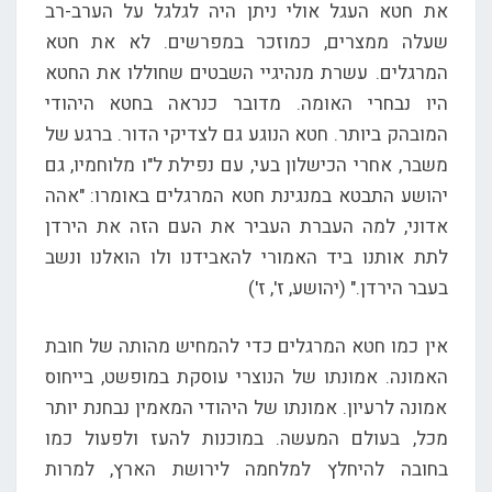
את חטא העגל אולי ניתן היה לגלגל על הערב-רב
שעלה ממצרים, כמוזכר במפרשים. לא את חטא
המרגלים. עשרת מנהיגיי השבטים שחוללו את החטא
היו נבחרי האומה. מדובר כנראה בחטא היהודי
המובהק ביותר. חטא הנוגע גם לצדיקי הדור. ברגע של
משבר, אחרי הכישלון בעי, עם נפילת ל"ו מלוחמיו, גם
יהושע התבטא במנגינת חטא המרגלים באומרו: "אהה
אדוני, למה העברת העביר את העם הזה את הירדן
לתת אותנו ביד האמורי להאבידנו ולו הואלנו ונשב
בעבר הירדן." (יהושע, ז', ז')
אין כמו חטא המרגלים כדי להמחיש מהותה של חובת
האמונה. אמונתו של הנוצרי עוסקת במופשט, בייחוס
אמונה לרעיון. אמונתו של היהודי המאמין נבחנת יותר
מכל, בעולם המעשה. במוכנות להעז ולפעול כמו
בחובה להיחלץ למלחמה לירושת הארץ, למרות