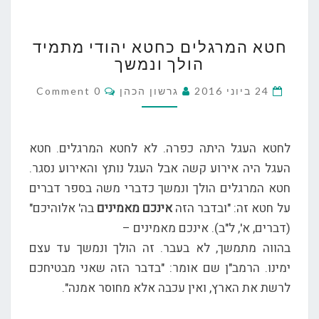
חטא
חטא המרגלים כחטא יהודי מתמיד
המרגלים
הולך ונמשך
כחטא
יהודי
Comments
24 ביוני 2016
גרשון הכהן
0 Comment
מתמיד
הולך
ונמשך
לחטא העגל היתה כפרה. לא לחטא המרגלים. חטא
העגל היה אירוע קשה אבל העגל נותץ והאירוע נסגר.
חטא המרגלים הולך ונמשך כדברי משה בספר דברים
על חטא זה: "ובדבר הזה
אינכם מאמינים
בה' אלוהיכם"
(דברים, א', ל"ב). אינכם מאמינים –
בהווה מתמשך, לא בעבר. זה הולך ונמשך עד עצם
ימינו. הרמב"ן שם אומר: "בדבר הזה שאני מבטיחכם
לרשת את הארץ, ואין עכבה אלא מחוסר אמנה".