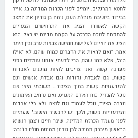
מלחמת העצמאות בתש"ח, היתה שעה גדולה של תיקון
לחטא המרגלים. יומיים לפני הכרזת המדינה בג' אייר
בבירור בישיבת מנהלת העם, ניתח בן גוריון את המצב
הקשה לאשורו והציג את התרחישים הצפויים
להתפתח לנוכח הכרזה על הקמת מדינת ישראל. הוא
הציג את האיום לפלישת חמישה צבאות ערב ובין היתר
אמר: "ואם לראות את הדברים כמות שהם, לא "אילו
היה", אלא כמו שהם, הרי לדעתי אנחנו עומדים בפני
מערכה קשה. ואנו צריכים להיות מוכנים לאבדות
קשות. גם לאבדת נקודות וגם אבדת אנשים וגם
להזדעזויות קשות בתוך הציבור… תשובתי היא: אם
נוכל להגדיל כוח האדם המגויס, ואם נרחיב האימונים
ונרבה הציוד, נוכל לעמוד וגם לנצח. ולא בלי אבדות
והזדעזויות קשות, ולכך יש להכשיר הישוב." שעתיים
לפני מעמד הכרזת המדינה, שיגר חיים ויצמן הנשיא
הראשון מיברק תמיכה לבן גוריון ממיטת חוליו בז'נבה: