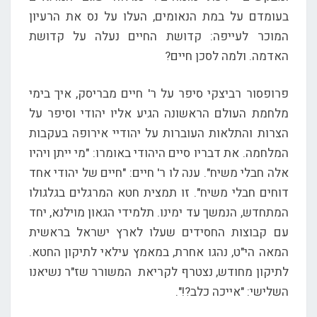
בעומדם על במת הנאומים, העלו על נס את הרעיון
המוכר לעייפה: קדושת החיים נעלה על קדושת
האדמה. ולמה לסכן חיים?
פרופסור רביצקי סיפר על ר' חיים מבריסק, איך בימי
מלחמת העולם הראשונה הגיע אליו יהודי וסיפר על
הצרות והתלאות העוברות על יהודיי אירופה בעקבות
המלחמה. את דבריו סיים היהודי באומרו: "מי ייתן ויהיו
אלה חבלי משיח". ענה לו ר' חיים: "חיים של יהודי אחד
דוחים חבלי משיח". זו תמצית חטא המרגלים בגלגולו
המתחדש, הנמשך עד ימינו. תלמידי הגאון מוילנא, יחד
עם קבוצות החסידים שעלו לארץ ישראל בראשית
המאה הי"ט, נהגו אחרת, במאמץ עילאי לתיקון החטא.
לתיקון מחודש, נצטרף לקריאת המשורר שז"ר נשיאנו
השלישי: "אייכה כלב?!".