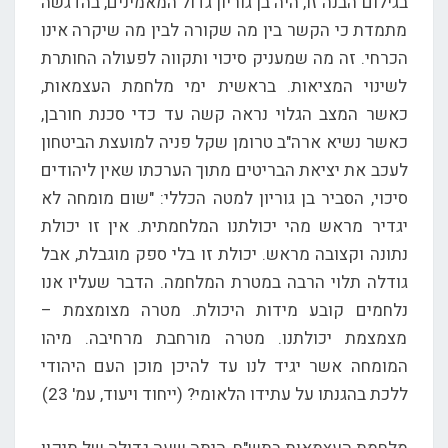
בגילום הבנה זו, היה בן גוריון גדול המאמינים, בהדגשה
מתמדת כי הקשר בין מה שקורה לבין מה שיקרה אינו
הכרחי. זה מה שמעניק סיכוי ותקווה לפעולה החותרת
לשינוי המציאות. בראשית ימי מלחמת העצמאות,
כאשר המצב הגלוי נראה קשה עד כדי סכנת חורבן,
כאשר נשיא ארה"ב טרומן שקל פניה למועצת הביטחון
לעכב את יציאת הבריטים מתוך הערכתו שאין ליהודים
סיכוי, הסביר בן גוריון למטה הכללי: "שום מומחה לא
יגדיר מראש מהי יכולתנו המלחמתית. אין זו יכולת
נתונה וקצובה מראש. יכולת זו בלי ספק מוגבלת, אבל
גודלה תלוי הרבה במטרת המלחמה. הדבר שעליו אנו
נלחמים קובע מידות היכולת. מטרה מצומצמת –
מצמצמת יכולתנו. מטרה מורחבת מרחיבה. מיהו
המומחה אשר יגיד לנו עד להיכן מוכן העם היהודי
ללכת בהגנתו על עתידו הלאומי? (ייחוד ויעוד, עמ' 23)