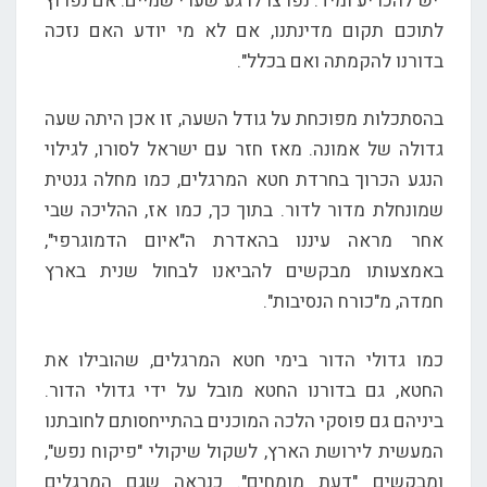
"יש להכריע ומיד. נפרצו לרגע שערי שמיים. אם נפרוץ
לתוכם תקום מדינתנו, אם לא מי יודע האם נזכה
בדורנו להקמתה ואם בכלל".
בהסתכלות מפוכחת על גודל השעה, זו אכן היתה שעה
גדולה של אמונה. מאז חזר עם ישראל לסורו, לגילוי
הנגע הכרוך בחרדת חטא המרגלים, כמו מחלה גנטית
שמונחלת מדור לדור. בתוך כך, כמו אז, ההליכה שבי
אחר מראה עיננו בהאדרת ה"איום הדמוגרפי",
באמצעותו מבקשים להביאנו לבחול שנית בארץ
חמדה, מ"כורח הנסיבות".
כמו גדולי הדור בימי חטא המרגלים, שהובילו את
החטא, גם בדורנו החטא מובל על ידי גדולי הדור.
ביניהם גם פוסקי הלכה המוכנים בהתייחסותם לחובתנו
המעשית לירושת הארץ, לשקול שיקולי "פיקוח נפש",
ומבקשים "דעת מומחים". כנראה שגם המרגלים