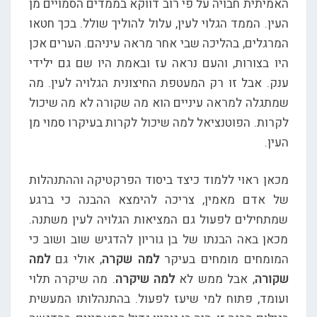
האמיתית חבויה על פי רוב דווקא בממדים הסמויים מן
העין. הממד הגלוי לעין, עלול להוליך שולל. בכך חטאו
המרגלים, בהליכה שבי אחר מראה עיניהם. הערים אכן
היו בצורות, והעם נראה עז ובאמת היו שם גם ילידי
ענק. אבל זו רק המעטפת החיצונית הגלויה לעין. מה
שמתגלה למראה עיניים הוא מה שקורה לא מה שיכול
לקרות. הפוטנציאל למה שיכול לקרות בעיקרו סמוי מן
העין.
מכאן ראוי ללמוד כיצד ביסוד הפרקטיקה וההתנהלות
של אדם מאמין, צריכה להימצא ההבנה כי ברגע
שמתחילים לפעול גם המציאות הגלויה לעין משתנה.
מכאן באה הבנתו של בן גוריון להדגיש שוב ושוב כי
המומחים מומחים בעיקר
למה שקרה
, אולי גם
למה
שקורה
, אבל ממש לא
למה שיקרה
. מה שיקרה תלוי
ועומד, פתוח למי שיעז לפעול. בהתנהלותו המעשית