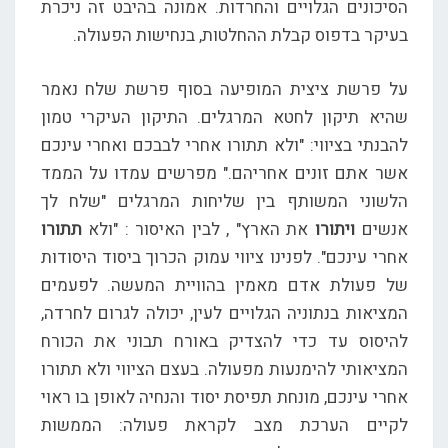
הסיכונים הגלויים והחרדות. אמונה בהיבט זה ניכרת
בעיקר בדפוס קבלת ההחלטות, בנחישות הפעולה.
על פרשת ציצית המופיעה בסוף פרשת שלח נאמר
שהיא תיקון לחטא המרגלים. התיקון העיקרי טמון
להבנתי בציווי: "ולא תתורו אחרי לבבכם ואחרי עינכם
אשר אתם זונים אחריהם." מפרשים עמדו על הממד
הלשוני המשותף בין שליחות המרגלים "שלח לך
אנשים
ויתורו
את הארץ" , לבין האיסור : "ולא
תתורו
אחרי עינכם". לפנינו ציווי עמוק הכרוך ביסוד היסודות
של פעולת אדם מאמין בהוויית המעשה. לפעמים
המציאות בנתוניה הגלויים לעין, יכולה לגרום לחרדה,
להיסוס עד כדי להצדיק באורח תבוני את הכורח
המציאותי להימנעות מפעולה. בעצם הציווי ולא תתורו
אחרי עינכם, מונחת תפיסת יסוד והנחיה לאופן בו ראוי
לקיים הערכת מצב לקראת פעולה: הממשות