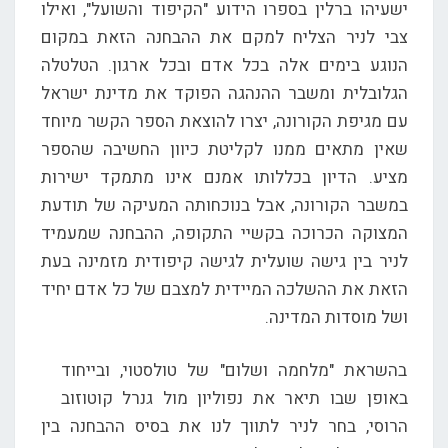
ישעיהו ברלין בספרו הידוע "הקיפוד והשועל", ואילו
צבי לניר הצליח למקם את ההבחנה הזאת במקום
הנוגע בימים אלה בכל אדם ובכל ארגון. הטלטלה
הגלובלית ומשבר ההנהגה הפוקד את מדינת ישראל
עם מגיפת הקורונה, יצרו להוצאת הספר הקשר מיוחד
שאין מתאים ממנו לקליטת כיוון החשיבה שהספר
מציע. הדיון בכללותו אמנם אינו מתמקד ישירות
במשבר הקורונה, אבל בנוכחותה המעיקה של תודעת
המצוקה הכרוכה בקשיי התקופה, ההבחנה שמעמיד
לניר בין גישה שועלית לגישה קיפודית מזמינה בעת
הזאת את ההשלכה המיידית למצבם של כל אדם יחיד
ושל מוסדות המדינה.
בהשראת "מלחמה ושלום" של טולסטוי, ובייחוד
באופן שבו תיאר את נפוליון מול גנרל קוטוזוב
הרוסי, בחר לניר לתווך לנו את בסיס ההבחנה בין