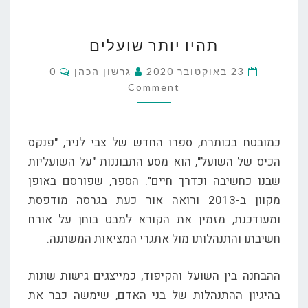
תהיו
תהיו יותר שועלים
יותר
שועלים
Comments
23 באוקטובר 2020
גרשון הכהן
0
Comment
כמובטח בכותרת, ספרו החדש של צבי לניר, "פנקס
הכיס של השועל", הוא מסע התבוננות "על השועליות
שבנו כחשיבה וכדרך חיים". הספר, שפורסם באופן
מקוון ב-2013 ורואה אור כעת בגרסה מודפסת
ומעודכנת, מזמין את הקורא למבט בוחן על אורח
חשיבתו והתנהלותו מול אתגרי המציאות המשתנה.
ההבחנה בין השועל והקיפוד, כמייצגים גישות שונות
בהיגיון ההתנהלות של בני האדם, שימשה כבר את