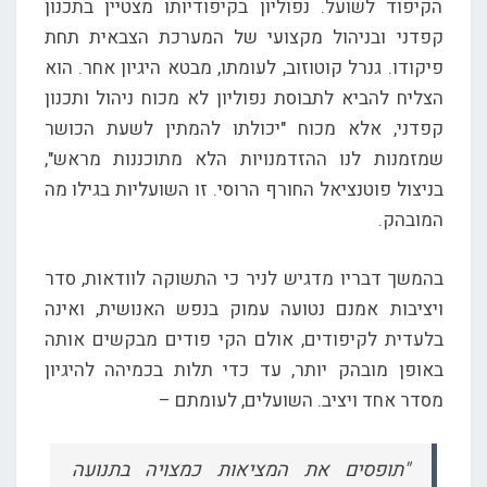
הקיפוד לשועל. נפוליון בקיפודיותו מצטיין בתכנון
קפדני ובניהול מקצועי של המערכת הצבאית תחת
פיקודו. גנרל קוטוזוב, לעומתו, מבטא היגיון אחר. הוא
הצליח להביא לתבוסת נפוליון לא מכוח ניהול ותכנון
קפדני, אלא מכוח "יכולתו להמתין לשעת הכושר
שמזמנות לנו ההזדמנויות הלא מתוכננות מראש",
בניצול פוטנציאל החורף הרוסי. זו השועליות בגילו מה
המובהק.
בהמשך דבריו מדגיש לניר כי התשוקה לוודאות, סדר
ויציבות אמנם נטועה עמוק בנפש האנושית, ואינה
בלעדית לקיפודים, אולם הקי פודים מבקשים אותה
באופן מובהק יותר, עד כדי תלות בכמיהה להיגיון
מסדר אחד ויציב. השועלים, לעומתם –
"תופסים את המציאות כמצויה בתנועה