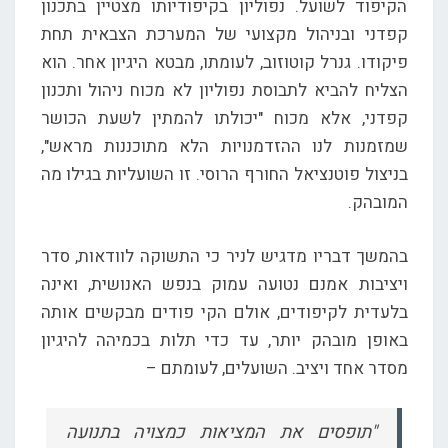
הקיפוד לשועל. נפוליון בקיפודיותו מצטיין בתכנון
קפדני ובניהול מקצועי של המערכת הצבאית תחת
פיקודו. גנרל קוטוזוב, לעומתו, מבטא היגיון אחר. הוא
הצליח להביא לתבוסת נפוליון לא מכוח ניהול ותכנון
קפדני, אלא מכוח "יכולתו להמתין לשעת הכושר
שמזמנות לנו ההזדמנויות הלא מתוכננות מראש",
בניצול פוטנציאל החורף הרוסי. זו השועליות בגילו מה
המובהק.
בהמשך דבריו מדגיש לניר כי התשוקה לוודאות, סדר
ויציבות אמנם נטועה עמוק בנפש האנושית, ואינה
בלעדית לקיפודים, אולם הקי פודים מבקשים אותה
באופן מובהק יותר, עד כדי תלות בכמיהה להיגיון
מסדר אחד ויציב. השועלים, לעומתם –
"תופסים את המציאות כמצויה בתנועה