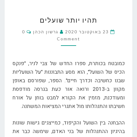
תהיו
תהיו יותר שועלים
יותר
שועלים
Comments
23 באוקטובר 2020
גרשון הכהן
0
Comment
כמובטח בכותרת, ספרו החדש של צבי לניר, "פנקס
הכיס של השועל", הוא מסע התבוננות "על השועליות
שבנו כחשיבה וכדרך חיים". הספר, שפורסם באופן
מקוון ב-2013 ורואה אור כעת בגרסה מודפסת
ומעודכנת, מזמין את הקורא למבט בוחן על אורח
חשיבתו והתנהלותו מול אתגרי המציאות המשתנה.
ההבחנה בין השועל והקיפוד, כמייצגים גישות שונות
בהיגיון ההתנהלות של בני האדם, שימשה כבר את