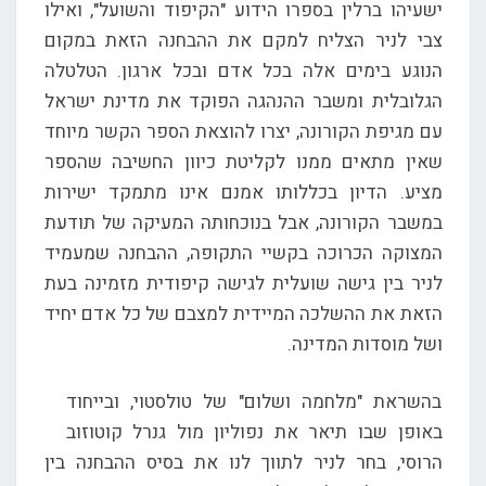
ישעיהו ברלין בספרו הידוע "הקיפוד והשועל", ואילו
צבי לניר הצליח למקם את ההבחנה הזאת במקום
הנוגע בימים אלה בכל אדם ובכל ארגון. הטלטלה
הגלובלית ומשבר ההנהגה הפוקד את מדינת ישראל
עם מגיפת הקורונה, יצרו להוצאת הספר הקשר מיוחד
שאין מתאים ממנו לקליטת כיוון החשיבה שהספר
מציע. הדיון בכללותו אמנם אינו מתמקד ישירות
במשבר הקורונה, אבל בנוכחותה המעיקה של תודעת
המצוקה הכרוכה בקשיי התקופה, ההבחנה שמעמיד
לניר בין גישה שועלית לגישה קיפודית מזמינה בעת
הזאת את ההשלכה המיידית למצבם של כל אדם יחיד
ושל מוסדות המדינה.
בהשראת "מלחמה ושלום" של טולסטוי, ובייחוד
באופן שבו תיאר את נפוליון מול גנרל קוטוזוב
הרוסי, בחר לניר לתווך לנו את בסיס ההבחנה בין