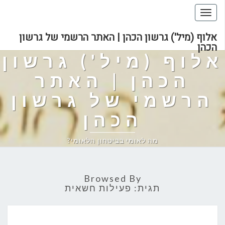
Toggle
navigation
אלוף (מיל') גרשון הכהן | האתר הרשמי של גרשון
הכהן
אלוף (מיל') גרשון
הכהן | האתר
הרשמי של גרשון
הכהן
מה לאומי בביטחון הלאומי?
Browsed By
תגית:
פעילות חשאית
על