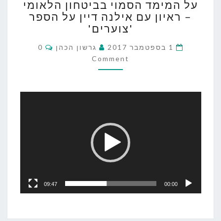
על המימד הסמוי בביטחון הלאומי
המימד
– ראיון עם אילנה דיין על הספר
הסמוי
'צוערים'
בביטחון
הלאומי
Comments
1 בספטמבר 2017
גרשון הכהן
0
–
Comment
ראיון
עם
אילנה
נגן
דיין
וידאו
על
הספר
'צוערים'
09:47
00:00