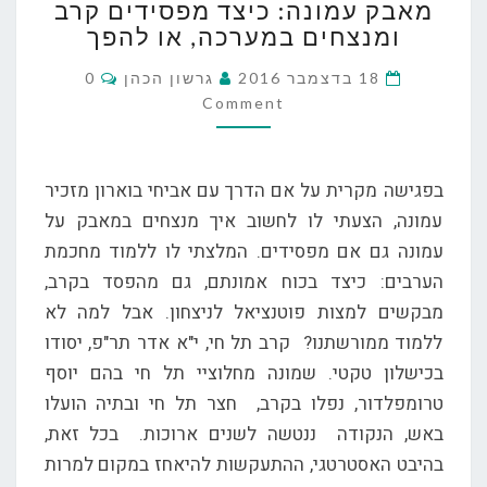
מאבק עמונה: כיצד מפסידים קרב
עמונה:
ומנצחים במערכה, או להפך
כיצד
מפסידים
Comments
18 בדצמבר 2016
גרשון הכהן
0
קרב
Comment
ומנצחים
במערכה,
או
בפגישה מקרית על אם הדרך עם אביחי בוארון מזכיר
להפך
עמונה, הצעתי לו לחשוב איך מנצחים במאבק על
עמונה גם אם מפסידים. המלצתי לו ללמוד מחכמת
הערבים: כיצד בכוח אמונתם, גם מהפסד בקרב,
מבקשים למצות פוטנציאל לניצחון. אבל למה לא
ללמוד ממורשתנו? קרב תל חי, י"א אדר תר"פ, יסודו
בכישלון טקטי. שמונה מחלוציי תל חי בהם יוסף
טרומפלדור, נפלו בקרב, חצר תל חי ובתיה הועלו
באש, הנקודה ננטשה לשנים ארוכות. בכל זאת,
בהיבט האסטרטגי, ההתעקשות להיאחז במקום למרות