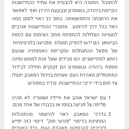
להתנהל. המטרה היא להבטיח את עתיד ההתיישבות
הקיימת ביהודה, בשומרון ובבקעת הירדן ואף לאפשר
את הרחבתה והתפשטותה. בתוך כך ראוי לסמן ממה
ראוי בכל דרך להימנע. מתנגדי ההתיישבות אורבים
לטעויות העלולות להתפתח מתוך העימות עם כוחות
הביטחון. הם ידעו להפיק תועלת מפגיעה בלגיטימיות
של מפעל ההתנחלות ומקריסת האמפתיה שהעם
רוחש למתיישבים. הם מבינים שעל מנת לממש נסיגה
נוספת ביהודה ובשומרון הם זקוקים תחילה לבידוד
המתנחלים מאהדת העם. טעויות בניהול המאבק ינוצלו
עד תום בידי יריבי ההתיישבות. נגדיר במפורש:
עם ישראל אוהב את חייליו ושוטריו. לא תהיה
סליחה על פגיעה בגופו או בכבודו של אחד מהם.
בדרכי המאבק ראוי להישמר מהתנהלות
המתויגת בדימוי: "פורעי חוק". דימוי כזה יסייע
ליריבינו להרחיקנו מאהדת העם. בכל הצעדים