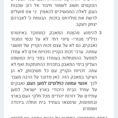
הננקטים חשוב לשמור חיבור אל רוב שכבות
העם, לאלה הממשיכים להאמין כי אנו פועלים
לרשת את מולדתנו בזכות הבטחת ה' לאברהם
יצחק ויעקב.
להימנע מהצגת המאבק כממוקד באינטרס
נדל"ני מגזרי- ציוני דתי. לא על נכסי המגזר
נאבקים, גם לא על עצם זכות הקניין של תושבי
עמונה. ערכי זכות הקניין וזכויות אדם לא עמדו
למפעל ההתנחלות בעומדו בפני בית המשפט
העליון בימי המאבק בתכנית ההתנתקות ואף לא
עתה. זכויות הקניין, עם כל חשיבותן, לא הן
העיקר במאבק הזה. כאן מדובר על הרבה מעבר
לכך.
אנשי עמונה כחלוצים למען העם
, נאבקים
על עתיד הבית היהודי בארץ ישראל, למען
עתידם של דורות יהודים מכל חלקי העם בארץ
ובתפוצות, שימצאו בעתיד בית ונחלה ביהודה
ושומרון.