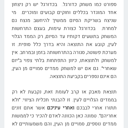
ספורט כמו משחק כדורגל. בכדורגל יש רק ניצחון
אחד המוגדר בכללים וחוקים קבועים ומוכרים. מי
שניצח בשריקת הסיום ממשיך להיחשב מנצח גם
למחרת. בכדורגל כצורת עימות, בעצם התרחשות
המשחק בתשעים דקותיו עד הסיום, רק הממד הגלוי
לעין, קובע את התוצאה והיא בדרך כלל סופית. זו
מערכת פשוטה, סגורה בהתרחשותה בזמן ובמרחב. אין
למשחק ולתוצאתו, כיוון התפתחות בלתי צפוי ב"יום
שאחרי". גם אם יש למשחק ממדים סמויים מן העין,
הם אינם נספרים בקביעת התוצאה.
תוצאת מאבק או קרב לעומת זאת, נקבעת לא רק
בממדים הגלויים לעין. זו להבנתי תכלית הציווי: "ולא
תתורו אחרי לבבכם
ואחרי עיניכם
אשר אתם זונים
אחריהם". טמונה כאן הכוונה לאדם להכיר כי לממשות
ממדים נוספים, סמויים מן העין, והם משמעותיים לא