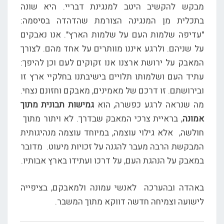
מבקש להקשיב היטב למנגינת דבריי. היא שונה
בתכלית מן המנגינה הצורמת שהדהדה בסיסמה:
"עדיפה שלמות העם על שלמות הארץ". אנו נאבקים
על שניהם. ולרגע איננו מוותרים על אחד מהם. לצורך
המאבק על ירושת ארצנו אנו זקוקים לעם וכן להיפך:
עתיד העם ושלמותו תלויים בישיבתנו בחלקיי ארץ זו
ובירושתם. זו דרכם של מאמינים, מאבקם וחזונם נצחי.
מה שנראה לרגע כפשרה, הוא
גמישות תבונית
מתוך
אמונה
, בראיית צרכי המאבק שבדרך. לא ויתור מתוך
חולשה, אלא גילוי עוצמה, במיוחד עוצמה מנהיגותית
המבקשת הרבה מעבר להגנה על זכויות מיעוט. מדובר
במאבק על הנהגת העם, על דרכו ועתידו בארץ אבותיו.
באהדה ובהערכה לאנשי עמונה ולמאבקם, בציפייה
לישועה וצמיחה חדשה דווקא מתוך המשבר.