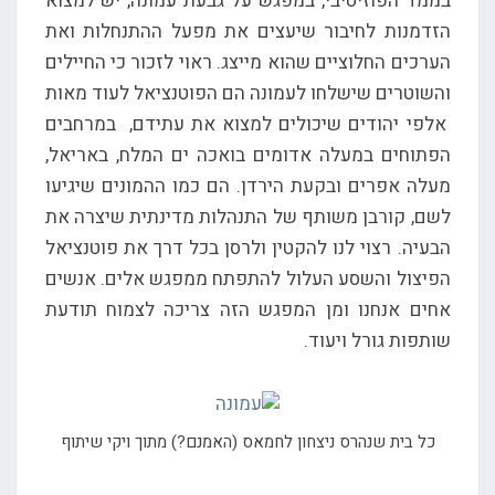
בממד הפוזיטיבי, במפגש על גבעת עמונה, יש למצוא
הזדמנות לחיבור שיעצים את מפעל ההתנחלות ואת
הערכים החלוציים שהוא מייצג. ראוי לזכור כי החיילים
והשוטרים שישלחו לעמונה הם הפוטנציאל לעוד מאות
אלפי יהודים שיכולים למצוא את עתידם, במרחבים
הפתוחים במעלה אדומים בואכה ים המלח, באריאל,
מעלה אפרים ובקעת הירדן. הם כמו ההמונים שיגיעו
לשם, קורבן משותף של התנהלות מדינתית שיצרה את
הבעיה. רצוי לנו להקטין ולרסן בכל דרך את פוטנציאל
הפיצול והשסע העלול להתפתח ממפגש אלים. אנשים
אחים אנחנו ומן המפגש הזה צריכה לצמוח תודעת
שותפות גורל ויעוד.
כל בית שנהרס ניצחון לחמאס (האמנם?) מתוך ויקי שיתוף