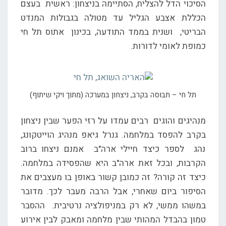
הסיכוי הדל להצליח, הסתיימה בניצחון: ראשית בעצם
הכללת אצבע הגליל עד מטולה בגבולות המנדט
הבריטי, ושנית בממד התודעה, בכינון אתוס תל חי
כמופת לאומי לדורות.
תל חי – תבוסה בקרב, ניצחון במערכה (מתוך ויקי שיתוף)
מנהיגים והוגים רבים עמדו על רזי הפער שבין ניצחון
בקרב להפסד במלחמה. גנרל גיאפ מנהיג הוייטקונג,
נהג לספר כיצד חיילי ארה"ב אמנם ניצחו ברוב
הקרבות, ובכל זאת ארה"ב היא שהפסידה במלחמה.
כיצד זה קורה? זה כמובן קשור באופן בו מעצבים את
הסיפור ביום שאחרי, אבל הרבה מעבר לכך. מדובר
במשהו ממשי, לא רק במניפולציה נרטיבית. ההסבר
טמון בהבדל המהותי שבין מלחמה ומאבק לבין אירוע