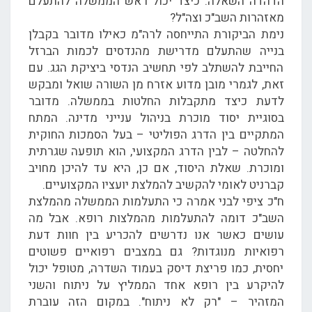
הדהדה השאלה: כיצד יכול ראש הממשלה להתעלם
מאזהרות השב"כ וצה"ל?
נימת הביקורת התייחסה לרה"מ כאילו מדובר בקבלן
בנייה שהתעלם מדרישת מהנדסים לכמות הברזל
החייבת להשתלב לפי תחשיב הנדסי ביציקת הגג. עם
זאת, לגמרי מובן מדוע אזרח מן השורה שואל ומבקש
לדעת כיצד מתקבלות החלטות בממשלה. מדובר
בסוגיית יסוד מוכרת בניהול ענייני מדינה. המתח
המתקיים בין הדרג הפוליטי – בעל הסמכות החוקית
להחלטה – לבין הדרג המקצועי, הוא תופעה שגרתית
ומוכרת. שאלת היסוד, אם כן, היא עד להיכן מחויב
קברניט לאומי להקשיב להמלצת יועציו המקצועיים.
ח"כ ציפי לבני אמרה כי התעלמות הממשלה מהמלצת
השב"כ דומה להתעלמות מהמלצות רופא. אבל מה
עושים כאשר אנו נדרשים להכריע בין חוות דעת
רפואיות מנוגדות? גם במצבים רפואיים פשוטים
יחסית, כמו פריצת דיסק בעמוד השדרה, מטופל יכול
להיקרע בין רופא אחד הממליץ על ניתוח והשני
המזהיר – "רק לא ניתוח". במקום הזה עוברת