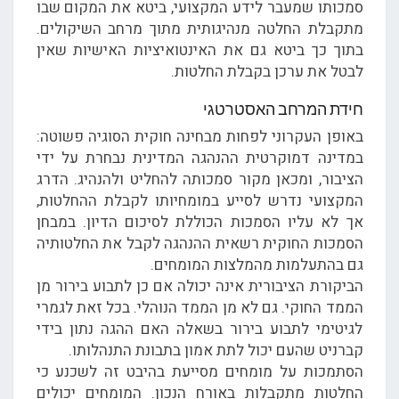
סמכותו שמעבר לידע המקצועי, ביטא את המקום שבו
מתקבלת החלטה מנהיגותית מתוך מרחב השיקולים.
בתוך כך ביטא גם את האינטואיציות האישיות שאין
לבטל את ערכן בקבלת החלטות.
חידת המרחב האסטרטגי
באופן העקרוני לפחות מבחינה חוקית הסוגיה פשוטה:
במדינה דמוקרטית ההנהגה המדינית נבחרת על ידי
הציבור, ומכאן מקור סמכותה להחליט ולהנהיג. הדרג
המקצועי נדרש לסייע במומחיותו לקבלת ההחלטות,
אך לא עליו הסמכות הכוללת לסיכום הדיון. במבחן
הסמכות החוקית רשאית ההנהגה לקבל את החלטותיה
גם בהתעלמות מהמלצות המומחים.
הביקורת הציבורית אינה יכולה אם כן לתבוע בירור מן
הממד החוקי. גם לא מן הממד הנוהלי. בכל זאת לגמרי
לגיטימי לתבוע בירור בשאלה האם ההגה נתון בידי
קברניט שהעם יכול לתת אמון בתבונת התנהלותו.
הסתמכות על מומחים מסייעת בהיבט זה לשכנע כי
החלטות מתקבלות באורח הנכון. המומחים יכולים