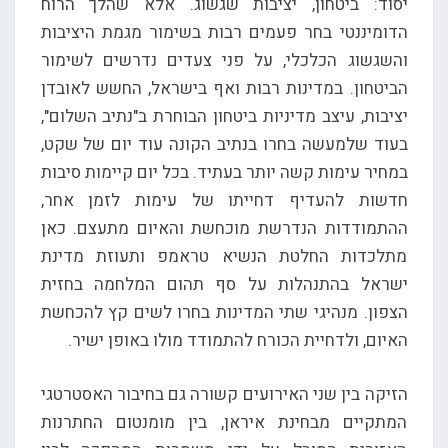
יסוד: ביטחון, יציבות שגשוג. אלא שהלך הרוח
הדומיננטי בחר פעמים רבות בשימור מגמת היציבות
והשגשוג הכלכלי, על פני צעדים נדרשים לשימור
הביטחון. במדינות רבות ואף בישראל, החשש לאובדן
יציבות, עיצב מדיניות ביטחון הבוחרת ב"נתיב השלום",
בעוד שלמעשה בחרו בנתיב הקונה עוד יום של שקט,
במחיר עימות קשה יותר בעתיד. בכל יום קיימות סיבות
חדשות להעדיף דחייתו של עימות לזמן אחר,
ההתמודדות הנדרשת מוכחשת והאיום מתעצם. כאן
מתלכדות החלטת הנשיא טראמפ ותעוזת מדינת
ישראל בהתנהלות על סף תהום המלחמה בחזית
הצפון. מנהיגי שתי המדינות בחרו לשים קץ להכחשת
האיום, ולדחיית הכורח להתמודד מולו באופן ישיר.
הזיקה בין שני האירועים קשורה גם בחיבור האסטרטגי
המתקיים מבחינת איראן, בין מומנטום החתרנות