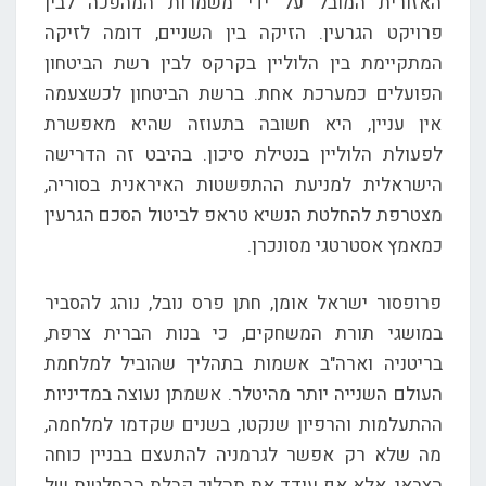
האזורית המובל על ידי משמרות המהפכה לבין
פרויקט הגרעין. הזיקה בין השניים, דומה לזיקה
המתקיימת בין הלוליין בקרקס לבין רשת הביטחון
הפועלים כמערכת אחת. ברשת הביטחון לכשצעמה
אין עניין, היא חשובה בתעוזה שהיא מאפשרת
לפעולת הלוליין בנטילת סיכון. בהיבט זה הדרישה
הישראלית למניעת ההתפשטות האיראנית בסוריה,
מצטרפת להחלטת הנשיא טראפ לביטול הסכם הגרעין
כמאמץ אסטרטגי מסונכרן.
פרופסור ישראל אומן, חתן פרס נובל, נוהג להסביר
במושגי תורת המשחקים, כי בנות הברית צרפת,
בריטניה וארה"ב אשמות בתהליך שהוביל למלחמת
העולם השנייה יותר מהיטלר. אשמתן נעוצה במדיניות
ההתעלמות והרפיון שנקטו, בשנים שקדמו למלחמה,
מה שלא רק אפשר לגרמניה להתעצם בבניין כוחה
הצבאי, אלא אף עודד את תהליך קבלת ההחלטות של