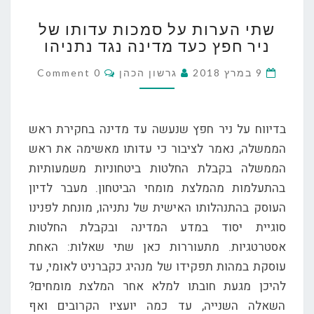
שתי
שתי הערות על סמכות עדותו של
הערות
ניר חפץ כעד מדינה נגד נתניהו
על
סמכות
Comments
9 במרץ 2018
גרשון הכהן
0 Comment
עדותו
של
ניר
בדיווח על ניר חפץ שנעשה עד מדינה בחקירת ראש
חפץ
כעד
הממשלה, נאמר לציבור כי עדותו מאשימה את ראש
מדינה
הממשלה בקבלת החלטות ביטחוניות משמעותיות
נגד
בהתעלמות מהמלצת מומחי הביטחון. מעבר לדיון
נתניהו
העוסק בהתנהלותו האישית של נתניהו, מונחת לפנינו
סוגיית יסוד במדע המדינה ובקבלת החלטות
אסטרטגיות. מתעוררות כאן שתי שאלות: האחת
עוסקת במהות תפקידו של מנהיג כקברניט לאומי, עד
להיכן מגעת חובתו למלא אחר המלצת מומחים?
השאלה השנייה, עד כמה יועציו הקרובים ואף