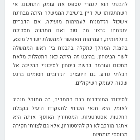
להבנתי הוא לגמרי פספס את עומק התחכום. אי
השתתפותו של דיין בישיבת הממשלה היתה מבחינת
אשכול הזדמנות לעמימות מועילה. אם הדברים
יתפתחו כרצוי מה טוב ואם תתהווה תסבוכת
בינלאומית, העמימות תאפשר לממשלת ישראל מוצא,
בהצגת המהלך כתקלה בהבנות בין ראש הממשלה
לשר הביטחון. בהיבט זה היתה כאן התנהלות מלאת
תחכום ועורמה כרשת ביטחון לסיכוניי ההליכה אל
הבלתי נודע. גם היועצים הקרובים חסומים ברגע
שכזה, לעומק השיקולים.
לסיכום: המורכבות רבת הממדים, בה מתנהל מנהיג
לאומי, היא תנאי הכרחי לתפקודו היעיל בקבלת
החלטות אסטרטגיות. המסתורין האופף אותה היא
אתגר מורכב לא רק להיסטוריון, אלא גם לצוותי חקירה
מבוססי מומחיות.