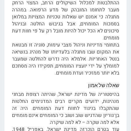
ההתלבטות למכלול השיקולים הרחב, המצוי הרחק
מעבר לתחומו המובהק של מדע הרפואה. במהרה
מתגלה כי אמנם יש שאלות טכניות המצויות במלואן
בסמכות המומחים, אבל בגיבוש החלטה ובניהול
סיכונים לא הכל יכול להיות מובל רק על פי חוות דעת
מומחים.
בתחומי מדיניות וניהול מצבי עימות, סוגיה זו מבטאת
את המקום שבו מתגלה בלעדיותו של מנהיג בנשיאה
בנטל האחריות. אלמלא היה נדרש להחלטה שמעבר
למומלץ על ידי יועציו המומחים, תפקידו היה מסתכם
בלא יותר ממזכיר ועדת מומחים.
שאלה של אמון
בהיסטוריה של מדינת ישראל, שהיתה רצופת מבחני
מנהיגות, ידועים מקרים רבים המדגימים החלטות
שהתקבלו בניגוד לחוות דעת המומחים. היה זה
בן־גוריון שהדגיש שוב ושוב כי המומחים אינם מומחים
אלא למה שקרה – לא למה שיקרה.
עוד בטרם הוכרזה מדינת ישראל, באפריל 1948,