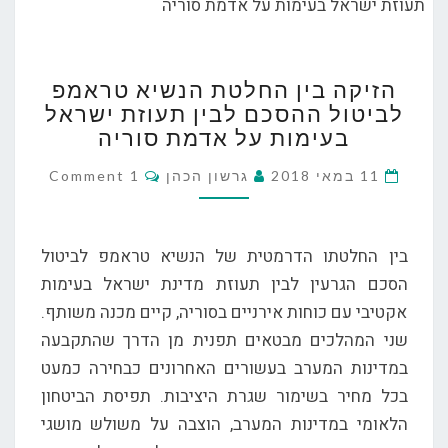
הזיקה
הזיקה בין החלטת הנשיא טראמפ
בין
לביטול ההסכם לבין תעוזת ישראל
החלטת
בעימות על אדמת סוריה
הנשיא
טראמפ
Comments
11 במאי 2018
גרשון הכהן
1 Comment
לביטול
ההסכם
לבין
בין החלטתו הדרמטית של הנשיא טראמפ לביטול
תעוזת
ישראל
הסכם הגרעין לבין תעוזת מדינת ישראל בעימות
בעימות
אקטיבי עם כוחות אירניים בסוריה, קיים מכנה משותף.
על
שני המהלכים מבטאים תפנית מן הדרך שהתקבעה
אדמת
במדינות המערב בעשורים האחרונים כבחירה כמעט
סוריה
בכל מחיר בשימור שגרת היציבות. תפיסת הביטחון
הלאומי במדינות המערב, הוצבה על משולש מושגי