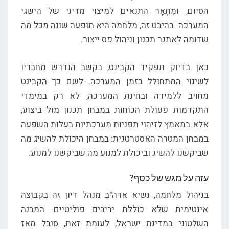
הסיום, ומִתְאָר התנאים למיצוי מדיני של הישגי
המערכה. בהיבט זה, מלחמה היא תופעה שונה מכל מה
שדומה לאתגר תכנון וניהול פס ייצור.
כאן בדיוק תפקיד הקבינט, בקשב הנדרש מחבריו
לשינוי המתחולל בזמן המערכה. לשם כך הקבינט
מחויב ללמידה ובחינת המערכה, לא רק במימדי
התקדמות פעולת הכוחות במבחן תכנון מול ביצוע,
אלא במאמץ לזיהוי תפניות מערכתיות בעלות השפעה
במבחן המטרה האסטרטגית: במבחן היכולת להשיג מה
שביקשנו להשיג וביכולת למנוע מה שביקשנו למנוע.
עזה על מגש של כסף?
בניהול מלחמה, נשיא ארה"ב מנהל דיון זה בקבוצה
אינטימית שלא כוללת יריבים פוליטיים. המבנה
השלטוני במדינת ישראל, לעומת זאת, סובל מאז