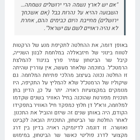
"אם יש לארץ נשמה הרי ירושלים נשמתה…
השבועה ההיא על נהרות בבל (אם אשכחך
ירושלים) מחייבת היום כבימים ההם, אחרת
לא נהיה ראויים לשם עם ישראל".
באופן דומה, את ההחלטה לתקיפת מנע של הרקטות
לטווח בינוני של חיזבאללה במלחמת לבנון השנייה,
קיבל שר הביטחון עמיר פרץ בניגוד להמלצת
הרמטכ"ל. בחוכמה שלאחר מעשה, אין עוררין שהיתה
זו החלטה נכונה בעיצוב מהלכי פתיחת המלחמה. גם
שיקוליו של הרמטכ"ל שלא להמליץ על התקיפה, היו
מנומקים במקצועיות ראויה. יתר על כן, הדיון בחן
תוכנית מפורטת שהוכנה בחיל האוויר בשנים שקדמו
למלחמה, ורא"ל דן חלוץ כמפקד חיל האוויר בתפקידו
הקודם, היה באותן שנים זה שיזם והוביל את התכנון.
לאחר החלטת שר הביטחון, התוכנית הובאה לקבינט
ואושרה. זו דוגמה לדינמיקה ראויה בדיון בין דרג
מקצועי לדרג פוליטי כאשר שר הביטחון, במימוש