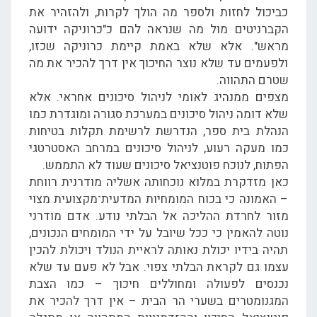
כביכול לחזות ולספר מה הולך לקרות, ולהזהיר את
הקברניטים מול מה שנראה להם כ"כרוניקה ידועה
מראש". אלא שלא באמת קיימת כרוניקה שכזו,
ולפעמים עד שלא נוצר החיכוך אין דרך להכיר את מה
שטרם התהווה.
מצפים ממנהיג לאומי לניהול סיכונים אחראי. אלא
שלא דומה ניהול סיכונים במערכת סגורה ומוגדרת כמו
הנהלת בית ספר, הנדרשת לרשימת תקלות בטיחות
כמו מעקה רעוע, לניהול סיכונים במרחב האסטרטגי
הפתוח, לנוכח פוטנציאל סיכונים שעוד לא התממש.
כאן מזדקרת במלוא נוכחותה אשליה מודרנית רווחת
– האמונה כי בכוח המומחיות המדעית־מקצועית מצוי
מזור לחרדת ההליכה אל הבלתי נודע. אדם מודרני
נוטה להאמין כי ככל שיובל על ידי המומחים הנכונים,
תהיה בידיו יכולת נאותה לראיית הנולד ויכולת להכין
עצמו גם לקראת הבלתי צפוי. אבל לא פעם עד שלא
נכנסים לפעולה ומחוללים חיכוך – כמו הצבת
המגנומטרים בשערי הר הבית – אין דרך להכיר את