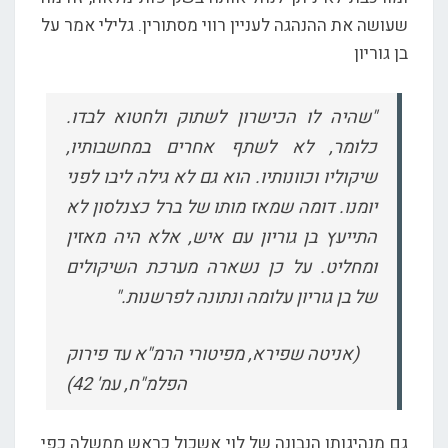
שעושה את ההנהגה לעניין רווי מסתורין. גלילי אמר על
בן גוריון
"שהיה לו הכישרון לשתוק ולחטוא לבדו.
כלומר, לא לשתף אחרים במחשבותיו,
שיקוליו וכוונותיו. הוא גם לא גילה ליבו לפני
יומנו. דומה שמאז מותו של ברל כצנלסון לא
התייעץ בן גוריון עם איש, אלא היה מאזין
ומחליט. על כן נשארה מערכת השיקולים
של בן גוריון עלומה ונתונה לפרשנות."
(אניטה שפירא, מפיטורי הרמ"א עד פירוק
הפלמ"ח, עמ' 42)
גם מנהיגותו הנבונה של לוי אשכול כראש ממשלה כפי