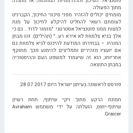
פוטנציאל הסיכון וההזדמנויות המתהווה או מתגלה
מתוך הפעולה.
מומחים יכולים להזהיר מפני סיכוני החיכוך, הקברניט
לעומתם רשאי להחליט להיקלע לחיכוך על מנת
למצות ממנו פוטנציאל אסטרטגי. "מזמור לדוד… גם כי
אלך בגיא צלמוות לא אירא רע…" (תהילים): זהו מבחן
המנהיג – בבחירתו המודעת להיכנס לגיא צלמוות גם
אם יועציו מזהירים וממליצים להימנע מכך. מתוקף
אחריותו, הוא זה שיעמוד למשפט העם וההיסטוריה
במבחן התוצאה.
פורסם לראשונה בעיתון ישראל היום 28.07.2017.
תמונת הרקע מתוך ויקי שיתוף, תחת רשיון
שיתוף-יחוס, הועלתה על ידי משתמש Avraham
Graicer.