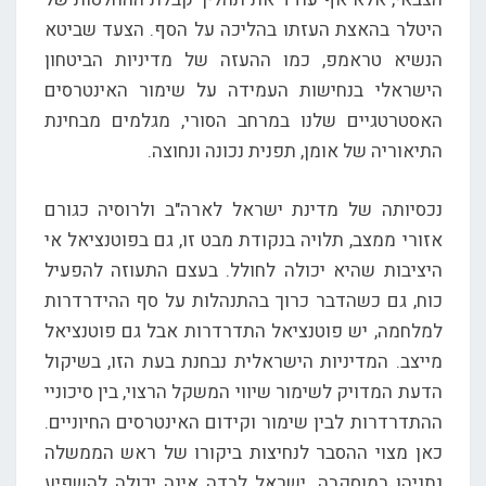
היטלר בהאצת העזתו בהליכה על הסף. הצעד שביטא
הנשיא טראמפ, כמו ההעזה של מדיניות הביטחון
הישראלי בנחישות העמידה על שימור האינטרסים
האסטרטגיים שלנו במרחב הסורי, מגלמים מבחינת
התיאוריה של אומן, תפנית נכונה ונחוצה.
נכסיותה של מדינת ישראל לארה"ב ולרוסיה כגורם
אזורי ממצב, תלויה בנקודת מבט זו, גם בפוטנציאל אי
היציבות שהיא יכולה לחולל. בעצם התעוזה להפעיל
כוח, גם כשהדבר כרוך בהתנהלות על סף ההידרדרות
למלחמה, יש פוטנציאל התדרדרות אבל גם פוטנציאל
מייצב. המדיניות הישראלית נבחנת בעת הזו, בשיקול
הדעת המדויק לשימור שיווי המשקל הרצוי, בין סיכוניי
ההתדרדרות לבין שימור וקידום האינטרסים החיוניים.
כאן מצוי ההסבר לנחיצות ביקורו של ראש הממשלה
נתניהו במוסקבה. ישראל לבדה אינה יכולה להשפיע