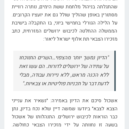
שהתגלתה בניהול מלחמת ששת הימים, נותרה רוויית
מסתורין באופן שהוליך שולל גם את יועציו הקרובים.
על הלילה הגורלי בחמישי ביוני, בו התקבלה בישיבת
הממשלה ההחלטה לכיבוש ירושלים המזרחית, כתב
מזכירו הצבאי תת אלוף ישראל ליאור:
"הדיון נמשך יותר מהצפוי…השרים התווכחו
על עתידה של ירושלים לדורות. הם עשו זאת
ללא הכנה מראש, ללא ניירות עבודה, מבלי
לדעת דבר על תכניות פוליטיות או צבאיות."
אשכול סיכם את הדיון באמירה: "נשאיר את ענייני
הצבא לצבא" ביודעו שמשה דיין שלא נכח בדיון, נתן
כבר הוראות לכיבוש ירושלים. התנהלותו של אשכול
בשעה זו נחוותה על ידי מזכירו הצבאי כחולשה.