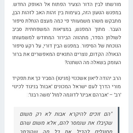
מורשתו לבין הדור הצעיר הפתוח אל האופק החדש.
במפגש הטעון הזה, בעימות בין זהות האב לזהות הבן,
מתבקש משהו משמעותי פי כמה מעצם הנחלת סיפור
העבר. מתוך המפגש, במציאות המשפחתית סביב
לשולחן הסדר, מתהווה הבירור המחודש למשמעותו
הנוכחת של הסיפור. במפגש הבין דורי, על רקע סיפור
הגאולה הקדום, נוצרים התנאים המאפשרים את ברור
העומק בשאלה מה השתנה?
הרב יהודה ליאון אשכנזי (מניטו) הסביר כך את תפקיד
מורי הדרך לעם ישראל המכונים 'אבות' בניגוד לכינוי
'רב' – 'אברהם אבינו' לדוגמה למול 'משה רבנו':
"הם זוכים להיקרא אבות לא רק משום
שקיבלו את שנמסר להם, אלא משום שהם
מסוגלים להכיל את כל מה שהוכתר