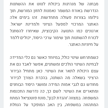
מבחנה של מנהיגות ביכולת לנווט את ההשתנות
הנדרשת באורח המשמר נאמנות לחזון המורשת, תוך
גילומו בצורות פעולה מתחדשות. זהו בימים אלה
האתגר המרכזי למפעל הציוני ולמדינת ישראל.
ארגונים כמו התנועה הקיבוצית, שאיחרו להסתגל
לכורח להשתנות תוך שימור ערכי היסוד, יכולים ללמד
על חיוניות האתגר.
כשמתרחש שינוי כולל, במיוחד כאשר גם כלי המדידה
לבחינת השינוי הולכים ומשתנים, אפשר לאבד גם את
עצם היכולת לתאר את השינוי. כאן מתחיל הבירור
הרציני בשאלה מה השתנה, בהכרת הצורך לבירור
מחודש גם לגבי אמות המידה ומושגי היסוד הבוחנים
ומתארים את השינוי. לשם כך, כה נדרשת התכנסות
המשפחה. במצווה 'והגדת לבנך', מונח פוטנציאל המתח
המתהווה במשפחה, בין האב המופקד על הנחלת