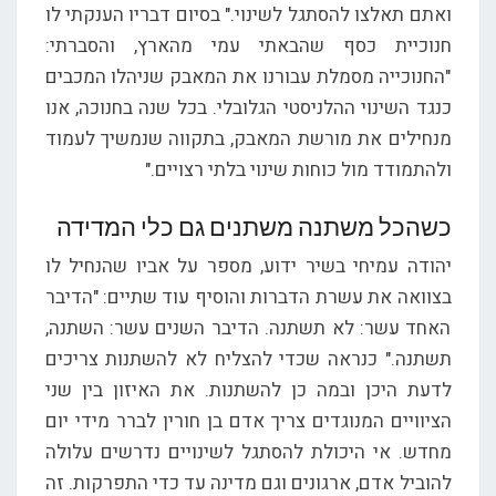
ואתם תאלצו להסתגל לשינוי." בסיום דבריו הענקתי לו
חנוכיית כסף שהבאתי עמי מהארץ, והסברתי:
"החנוכייה מסמלת עבורנו את המאבק שניהלו המכבים
כנגד השינוי ההלניסטי הגלובלי. בכל שנה בחנוכה, אנו
מנחילים את מורשת המאבק, בתקווה שנמשיך לעמוד
ולהתמודד מול כוחות שינוי בלתי רצויים."
כשהכל משתנה משתנים גם כלי המדידה
יהודה עמיחי בשיר ידוע, מספר על אביו שהנחיל לו
בצוואה את עשרת הדברות והוסיף עוד שתיים: "הדיבר
האחד עשר: לא תשתנה. הדיבר השנים עשר: השתנה,
תשתנה." כנראה שכדי להצליח לא להשתנות צריכים
לדעת היכן ובמה כן להשתנות. את האיזון בין שני
הציוויים המנוגדים צריך אדם בן חורין לברר מידי יום
מחדש. אי היכולת להסתגל לשינויים נדרשים עלולה
להוביל אדם, ארגונים וגם מדינה עד כדי התפרקות. זה