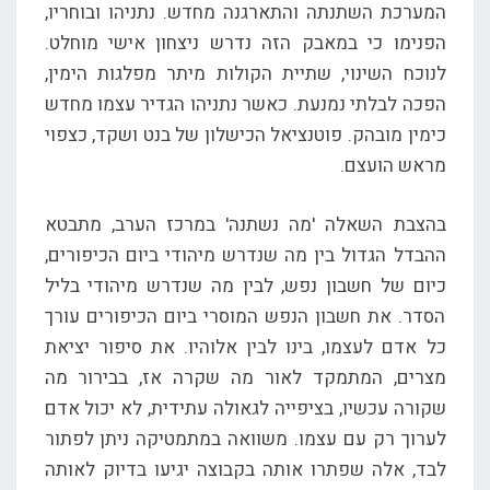
המערכת השתנתה והתארגנה מחדש. נתניהו ובוחריו,
הפנימו כי במאבק הזה נדרש ניצחון אישי מוחלט.
לנוכח השינוי, שתיית הקולות מיתר מפלגות הימין,
הפכה לבלתי נמנעת. כאשר נתניהו הגדיר עצמו מחדש
כימין מובהק. פוטנציאל הכישלון של בנט ושקד, כצפוי
מראש הועצם.
בהצבת השאלה 'מה נשתנה' במרכז הערב, מתבטא
ההבדל הגדול בין מה שנדרש מיהודי ביום הכיפורים,
כיום של חשבון נפש, לבין מה שנדרש מיהודי בליל
הסדר. את חשבון הנפש המוסרי ביום הכיפורים עורך
כל אדם לעצמו, בינו לבין אלוהיו. את סיפור יציאת
מצרים, המתמקד לאור מה שקרה אז, בבירור מה
שקורה עכשיו, בציפייה לגאולה עתידית, לא יכול אדם
לערוך רק עם עצמו. משוואה במתמטיקה ניתן לפתור
לבד, אלה שפתרו אותה בקבוצה יגיעו בדיוק לאותה