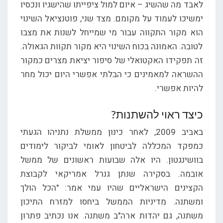
לאבד מה שהשיג – איום למול ציפייתו שהישגיו ונכסיו
ימשיכו לעמוד על מקומם. מצד שני, פוטנציאל השינוי
הוא מקור התקווה עבור מי שמייחל לשנות את מצבו
לטובה. האמונה בכוח השינוי היא מקור תקוות הגאולה.
זה תפקידו האקטואלי של סיפור יציאת מצרים כמקור
ההשראה למאמינים כי הבלתי אפשרי היום יכול מחר
להיות אפשרי.
כיצד ראוי להשתנות?
באביב 2009, לאחר כינון ממשלת נתניהו הגעתי
כמפקד המכללה לביטחון לאומי לביקור לימודים
בוושינגטון. היו אלה שבועות ראשונים של ממשל
אובמה. בסקירה שנתן גנרל אמריקאי לקבוצת
הקצינים הישראליים שהיו עמי אמר: "הכל הולך
ומשתנה. מדיניות הממשל ביחסו למזרח התיכון
משתנה, גם יהדות ארה"ב משתנה. אנו נכתיב פתרון