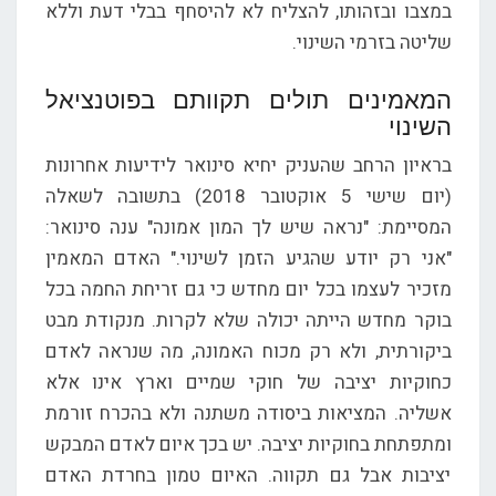
במצבו ובזהותו, להצליח לא להיסחף בבלי דעת וללא
שליטה בזרמי השינוי.
המאמינים תולים תקוותם בפוטנציאל
השינוי
בראיון הרחב שהעניק יחיא סינואר לידיעות אחרונות
(יום שישי 5 אוקטובר 2018) בתשובה לשאלה
המסיימת: "נראה שיש לך המון אמונה" ענה סינואר:
"אני רק יודע שהגיע הזמן לשינוי." האדם המאמין
מזכיר לעצמו בכל יום מחדש כי גם זריחת החמה בכל
בוקר מחדש הייתה יכולה שלא לקרות. מנקודת מבט
ביקורתית, ולא רק מכוח האמונה, מה שנראה לאדם
כחוקיות יציבה של חוקי שמיים וארץ אינו אלא
אשליה. המציאות ביסודה משתנה ולא בהכרח זורמת
ומתפתחת בחוקיות יציבה. יש בכך איום לאדם המבקש
יציבות אבל גם תקווה. האיום טמון בחרדת האדם