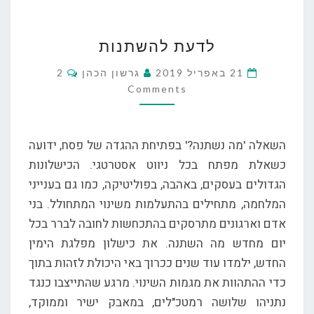
לדעת
לדעת להשתנות
להשתנות
Comments
21 באפריל 2019
גרשון הכהן
2
Comments
השאלה 'מה נשתנה?' בפתיחת ההגדה של פסח, ידועה
כשאלת מפתח בכל ניווט אסטרטגי. הכישלונות
הגדולים בעסקים, באהבה, בפוליטיקה, כמו גם בענייני
המלחמה, מתחילים בהתעלמות משינוי המתחולל. בני
אדם וארגונים מתרסקים בהתכחשות לחובה לברר בכל
יום מחדש מה השתנה. את כישלון מפלגת הימין
החדש, ילמדו עוד שנים ככרוך באי היכולת לזהות בתוך
כדי ההתהוות את מגמות השינוי. מרגע שהתייצבו כנגד
נתניהו שלושה רמטכ"לים, במאבק ישיר וממוקד,