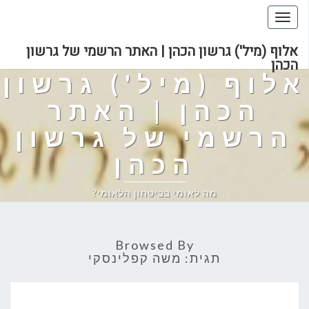
Toggle
navigation
אלוף (מיל') גרשון הכהן | האתר הרשמי של גרשון
הכהן
אלוף (מיל') גרשון
הכהן | האתר
הרשמי של גרשון
הכהן
מה לאומי בביטחון הלאומי?
Browsed By
תגית:
משה קפלינסקי
ראיון