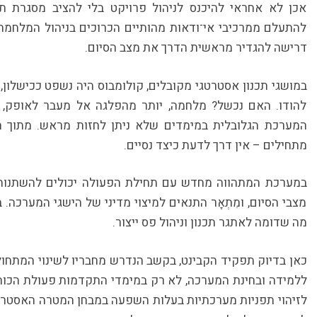
אכן לא אחראי להיכנס לניהול פרויקט בלי להציב מסגרת תכ
להתעלם ממרכיבי אי־ודאות מהותיים הכרוכים בניהול המלחמה
דרישה להגדיר מראשית הדרך את מצב הסיום.
במושגי תכנון אסטרטגי מקובלים, קולומבוס היה נשפט ככישלון
להודו. האם נכשל? מלחמה, יותר מהפלגה אל מעבר לאופק, ה
המערכת הגלובלית במימדים שלא ניתן לחזות מראש. מתוך הח
מתחילים – אין דרך לדעת כיצד נסיים.
במערכת המתהווה מחדש עם תחילת הפעולה יכולים להשתנות ת
מצבי הסיום, ומִתְאָר התנאים למיצוי מדיני של הישגי המערכה.
מה שדומה לאתגר תכנון וניהול פס ייצור.
כאן בדיוק תפקיד הקבינט, בקשב הנדרש מחבריו לשינוי המתחול
ללמידה ובחינת המערכה, לא רק במימדי התקדמות פעולת הכוחו
לזיהוי תפניות מערכתיות בעלות השפעה במבחן המטרה האסטרטג