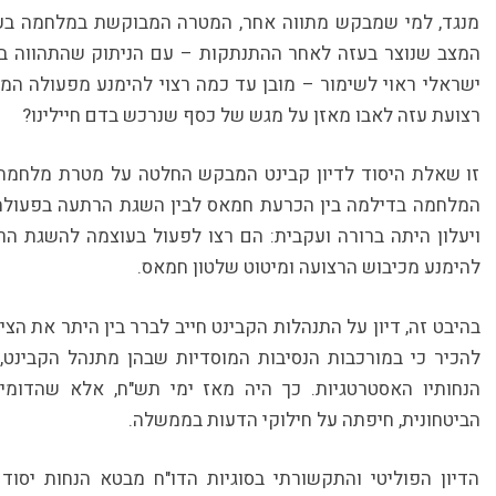
מנגד, למי שמבקש מתווה אחר, המטרה המבוקשת במלחמה בע
המצב שנוצר בעזה לאחר ההתנתקות – עם הניתוק שהתהווה בין
ישראלי ראוי לשימור – מובן עד כמה רצוי להימנע מפעולה המב
רצועת עזה לאבו מאזן על מגש של כסף שנרכש בדם חיילינו?
זו שאלת היסוד לדיון קבינט המבקש החלטה על מטרת מלחמה בע
המלחמה בדילמה בין הכרעת חמאס לבין השגת הרתעה בפעולה 
ויעלון היתה ברורה ועקבית: הם רצו לפעול בעוצמה להשגת הרתע
להימנע מכיבוש הרצועה ומיטוט שלטון חמאס.
בהיבט זה, דיון על התנהלות הקבינט חייב לברר בין היתר את הצ
להכיר כי במורכבות הנסיבות המוסדיות שבהן מתנהל הקבינ
הנחותיו האסטרטגיות. כך היה מאז ימי תש"ח, אלא שהדומיננט
הביטחונית, חיפתה על חילוקי הדעות בממשלה.
הדיון הפוליטי והתקשורתי בסוגיות הדו"ח מבטא הנחות יסוד ש