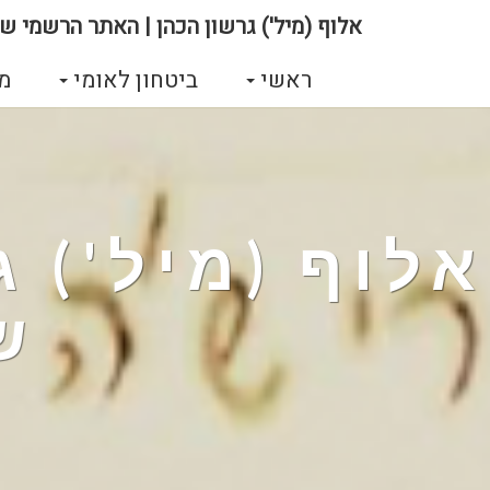
אלוף (מיל') גרשון הכהן | האתר הרשמי של
ראשי
ביטחון לאומי
מ
אלוף (מיל') 
ש