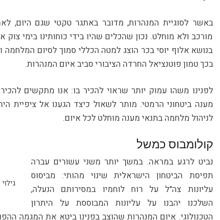
באשר לסוגיית המנהרות, מדובר באתגר טקטי שגם היום, לא
מורכב ולא מוחלט. נכון שהכלים שהיו בידי כוחותינו בימי צוק 
בנושא אלוף יוסי בכר הוצג למטה הכללי סמוך לסיום המלחמה ו
בכך טמון פוטנציאל החרדה הציבורי סביב איום המנהרות.
לפנינו משהו עמוק יותר שראוי להכיר בו: אנו מתקשים להכיר 
מענה ביטחוני הרמטי. מותר לשאול כיצד הגענו אל ציפיית הית
לניהול מלחמה בתנאי מענה מוחלט לכל איום.
קולומבוס כמשל
נביט לרגע במראה. במשך יותר משני עשורים עברה
תפיסת הביטחון הישראלית שינוי מהותי: מביסוס
גילוי
עליונות צה"ל על רוח לוחמיו במסירותם הנעלה,
השלכנו יהבנו על עליונות המבוססת על היתרון
הטכנולוגי. איום המנהרות שהוצב בפנינו ביטא את המגמה ההפוכ