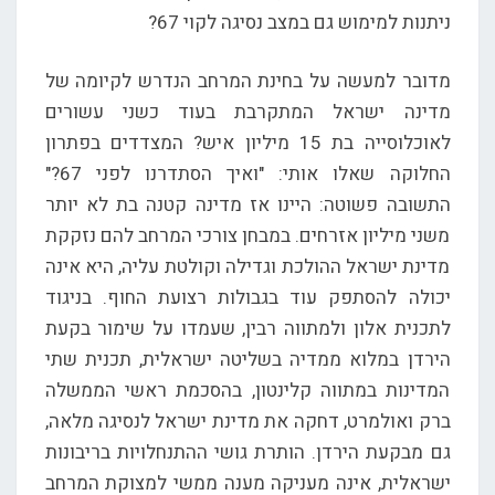
ניתנות למימוש גם במצב נסיגה לקוי 67?
מדובר למעשה על בחינת המרחב הנדרש לקיומה של
מדינה ישראל המתקרבת בעוד כשני עשורים
לאוכלוסייה בת 15 מיליון איש? המצדדים בפתרון
החלוקה שאלו אותי: "ואיך הסתדרנו לפני 67?"
התשובה פשוטה: היינו אז מדינה קטנה בת לא יותר
משני מיליון אזרחים. במבחן צורכי המרחב להם נזקקת
מדינת ישראל ההולכת וגדילה וקולטת עליה, היא אינה
יכולה להסתפק עוד בגבולות רצועת החוף. בניגוד
לתכנית אלון ולמתווה רבין, שעמדו על שימור בקעת
הירדן במלוא ממדיה בשליטה ישראלית, תכנית שתי
המדינות במתווה קלינטון, בהסכמת ראשי הממשלה
ברק ואולמרט, דחקה את מדינת ישראל לנסיגה מלאה,
גם מבקעת הירדן. הותרת גושי ההתנחלויות בריבונות
ישראלית, אינה מעניקה מענה ממשי למצוקת המרחב