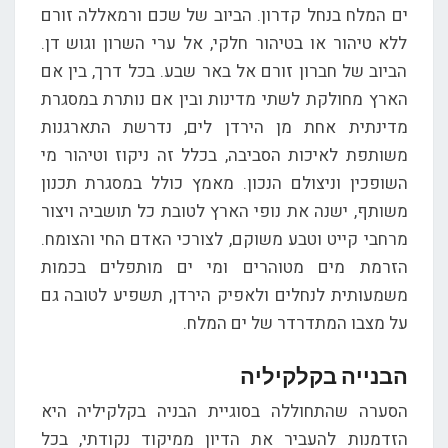
ים המלח בנחל קדרון. הביוב של שכם ורמאללה זורם
ללא טיהור או בטיהור חלקי, אל ערי השרון וגוש דן.
הביוב של חברון זורם אל באר שבע. בכל דרך, בין אם
הארץ מחולקת לשתי מדינות ובין אם נותרת במסגרת
מדינתית אחת מן הירדן לים, נדרשת התארגנות
משותפת לאיכות הסביבה, בכלל זה ניקוז וטיהור מי
השופכין וניצולם הנכון. מאמץ כולל במסגרת תכנון
משותף, ישנה את נופי הארץ לטובת כל תושביה ויצור
מרחבי קייט וטבע משוקם, לצורכי האדם החי והצומח.
הזרמת מים מטוהרים ומי ים מותפלים בכמות
משמעותית לנחלים ולאפיק הירדן, תשפיע לטובה גם
על מצבו המתדרדר של ים המלח.
הבנייה בקלקיליה
הסערה שהתחוללה בסוגיית הבניה בקלקיליה היא
הזדמנות להעביר את הדיון ממיקוד נקודתי, בכל