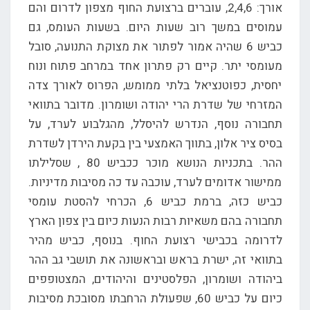
אורך: 2,4,6, עוברים ברצועת החוף מצפון לדרום והם
עמוסים במשך רוב שעות היום. בשעות העומס, גם
כביש 6 שהיה אמור לפתור את מצוקת התנועה, סובל
מעומסי יתר. קיים רק פתרון אחד במרחב פתוח ונוח
יחסית, כפוטנציאל בלתי ממומש, הפרוס לאורך צדה
המזרחי של שדרת הרי יהודה ושומרון. מדובר בתוואי
תחבורה נוסף, הנדרש להיסלל, מהגלבוע לערד, על
בסיס ציר אלון, בתווך האמצעי בין בקעת הירדן לשדרת
ההר. בתכניות הנושא מוכר ככביש 80 , שסלילתו
ממישור אדומים לערד, עוכבה עד כה מסיבות מדיניות.
כביש כזה, ברמת כביש 6, הכרחי להסטת עומסי
תחבורה בהם משאיות רבות הנעות כיום בין צפון הארץ
לדרומה בכבישי רצועת החוף. בנוסף, כביש מהיר
בתוואי זה, ישרת בראש ובראשונה את תושבי גב ההר
ביהודה ושומרון, הפלסטינים והיהודים, המצטופפים
כיום על כביש 60, שפעולת הרחבתו מסובכת מסיבות