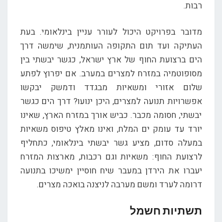
רבות.
מדובר בפרויקט היכול לעורר עניין בינלאומי. בעת
העתיקה ועד תום התקופה העותמנית, שימשה דרך
הים ברצועת החוף של ארץ ישראל, כגשר יבשתי בין
מסופוטמיה במזרח למצרים במערב. אם יפרוץ לפתע
שלום אזורי ומשאיות מבגדד ודמשק יבקשו
אפשרויות תנועה למצרים, היכן ינועו? דרך הים כגשר
יבשתי, חסומה מכבר. כביש אורך במזרח הארץ, שאינו
יורד עד עומק ים המלח, ואינו מאלץ טיפוס משאיות
במעלה סדום, מציע גשר יבשתי בינלאומי, כתחליף
לרצועת החוף: משאיות וגם רכבות, מארצות המזרח
יעברו את הירדן במעבר שיח חוסיין ימשיכו בתנועה
דרומה לערד ומשם מערבה לניצנה בואכה מצרים.
תשתיות חשמל