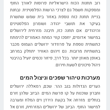
רוב תחנות הכוח הישראליות פרוסות לאורך החוף
ומספקות חשמל גם לצרכי הרשות הפלסטינית. נבחנת
בניית תחנת כוח נוספת באזור בית שמש שתשרת
בעיקר את תושבי יהודה ושומרון הפלסטינים
והיהודים. אם תחנה כזו, תיבנה מזרחית לירושלים
במישור אדומים, יחסכו קווי המתח האמורים להימתח
כתשתית נוספת על פרוזדור ירושלים העמוס מכבר
בתשתיות מרובות. גם זיהום האוויר יתחלק במרחב
באופן מאוזן יותר. בכל דרך, פיזור נכסים יועיל בהיבטי
ניהול סיכונים לשעת חירום.
מערכות טיהור שפכים וניצול המים
הערים הגדולות בגב ההר: שכם, רמאללה ירושלים
וחברון שוכנות על קו פרשת המים. הביוב שלהן זורם
בנחלים: מזרחה אל בקעת הירדן וים המלח ומערבה
למישור החוף. הביוב של ירושלים המזרחית, זורם אל