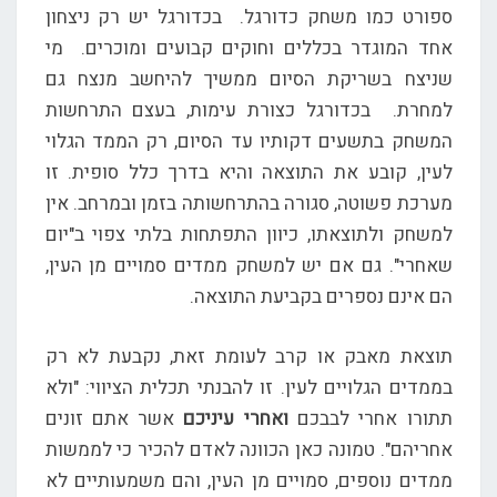
ספורט כמו משחק כדורגל. בכדורגל יש רק ניצחון
אחד המוגדר בכללים וחוקים קבועים ומוכרים. מי
שניצח בשריקת הסיום ממשיך להיחשב מנצח גם
למחרת. בכדורגל כצורת עימות, בעצם התרחשות
המשחק בתשעים דקותיו עד הסיום, רק הממד הגלוי
לעין, קובע את התוצאה והיא בדרך כלל סופית. זו
מערכת פשוטה, סגורה בהתרחשותה בזמן ובמרחב. אין
למשחק ולתוצאתו, כיוון התפתחות בלתי צפוי ב"יום
שאחרי". גם אם יש למשחק ממדים סמויים מן העין,
הם אינם נספרים בקביעת התוצאה.
תוצאת מאבק או קרב לעומת זאת, נקבעת לא רק
בממדים הגלויים לעין. זו להבנתי תכלית הציווי: "ולא
תתורו אחרי לבבכם
ואחרי עיניכם
אשר אתם זונים
אחריהם". טמונה כאן הכוונה לאדם להכיר כי לממשות
ממדים נוספים, סמויים מן העין, והם משמעותיים לא