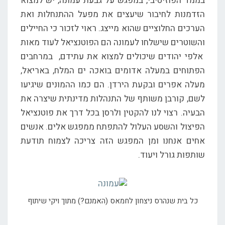
בממד הפוזיטיבי, במפגש על גבעת עמונה, יש למצוא
הזדמנות לחיבור שיעצים את מפעל ההתנחלות ואת
הערכים החלוציים שהוא מייצג. ראוי לזכור כי החיילים
והשוטרים שישלחו לעמונה הם הפוטנציאל לעוד מאות
אלפי יהודים שיכולים למצוא את עתידם, במרחבים
הפתוחים במעלה אדומים בואכה ים המלח, באריאל,
מעלה אפרים ובקעת הירדן. הם כמו ההמונים שיגיעו
לשם, קורבן משותף של התנהלות מדינתית שיצרה את
הבעיה. רצוי לנו להקטין ולרסן בכל דרך את פוטנציאל
הפיצול והשסע העלול להתפתח ממפגש אלים. אנשים
אחים אנחנו ומן המפגש הזה צריכה לצמוח תודעת
שותפות גורל ויעוד.
כל בית שנהרס ניצחון לחמאס (האמנם?) מתוך ויקי שיתוף