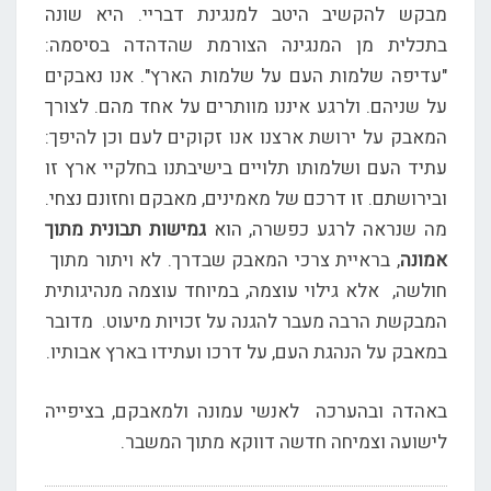
מבקש להקשיב היטב למנגינת דבריי. היא שונה
בתכלית מן המנגינה הצורמת שהדהדה בסיסמה:
"עדיפה שלמות העם על שלמות הארץ". אנו נאבקים
על שניהם. ולרגע איננו מוותרים על אחד מהם. לצורך
המאבק על ירושת ארצנו אנו זקוקים לעם וכן להיפך:
עתיד העם ושלמותו תלויים בישיבתנו בחלקיי ארץ זו
ובירושתם. זו דרכם של מאמינים, מאבקם וחזונם נצחי.
מה שנראה לרגע כפשרה, הוא
גמישות תבונית
מתוך
אמונה
, בראיית צרכי המאבק שבדרך. לא ויתור מתוך
חולשה, אלא גילוי עוצמה, במיוחד עוצמה מנהיגותית
המבקשת הרבה מעבר להגנה על זכויות מיעוט. מדובר
במאבק על הנהגת העם, על דרכו ועתידו בארץ אבותיו.
באהדה ובהערכה לאנשי עמונה ולמאבקם, בציפייה
לישועה וצמיחה חדשה דווקא מתוך המשבר.