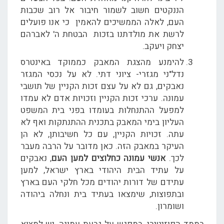
הננקטים חשוב לשמור חיבור אל רוב שכבות
העם, לאלה הממשיכים להאמין כי אנו פועלים
לרשת את מולדתנו בזכות הבטחת ה' לאברהם
יצחק ויעקב.
להימנע מהצגת המאבק כממוקד באינטרס
נדל"ני מגזרי- ציוני דתי. לא על נכסי המגזר
נאבקים, גם לא על עצם זכות הקניין של תושבי
עמונה. ערכי זכות הקניין וזכויות אדם לא עמדו
למפעל ההתנחלות בעומדו בפני בית המשפט
העליון בימי המאבק בתכנית ההתנתקות ואף לא
עתה. זכויות הקניין, עם כל חשיבותן, לא הן
העיקר במאבק הזה. כאן מדובר על הרבה מעבר
לכך.
אנשי עמונה כחלוצים למען העם
, נאבקים
על עתיד הבית היהודי בארץ ישראל, למען
עתידם של דורות יהודים מכל חלקי העם בארץ
ובתפוצות, שימצאו בעתיד בית ונחלה ביהודה
ושומרון.