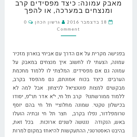
מאבק עמונה: כיצד מפסידים קרב
עמונה:
ומנצחים במערכה, או להפך
כיצד
מפסידים
Comments
18 בדצמבר 2016
גרשון הכהן
0
קרב
Comment
ומנצחים
במערכה,
או
בפגישה מקרית על אם הדרך עם אביחי בוארון מזכיר
להפך
עמונה, הצעתי לו לחשוב איך מנצחים במאבק על
עמונה גם אם מפסידים. המלצתי לו ללמוד מחכמת
הערבים: כיצד בכוח אמונתם, גם מהפסד בקרב,
מבקשים למצות פוטנציאל לניצחון. אבל למה לא
ללמוד ממורשתנו? קרב תל חי, י"א אדר תר"פ, יסודו
בכישלון טקטי. שמונה מחלוציי תל חי בהם יוסף
טרומפלדור, נפלו בקרב, חצר תל חי ובתיה הועלו
באש, הנקודה ננטשה לשנים ארוכות. בכל זאת,
בהיבט האסטרטגי, ההתעקשות להיאחז במקום למרות