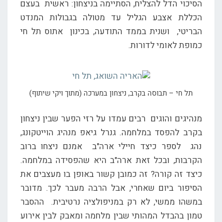
הסיכוי הדל להצליח, הסתיימה בניצחון: ראשית בעצם
הכללת אצבע הגליל עד מטולה בגבולות המנדט
הבריטי, ושנית בממד התודעה, בכינון אתוס תל חי
כמופת לאומי לדורות.
תל חי – תבוסה בקרב, ניצחון במערכה (מתוך ויקי שיתוף)
מנהיגים והוגים רבים עמדו על רזי הפער שבין ניצחון
בקרב להפסד במלחמה. גנרל גיאפ מנהיג הוייטקונג,
נהג לספר כיצד חיילי ארה"ב אמנם ניצחו ברוב
הקרבות, ובכל זאת ארה"ב היא שהפסידה במלחמה.
כיצד זה קורה? זה כמובן קשור באופן בו מעצבים את
הסיפור ביום שאחרי, אבל הרבה מעבר לכך. מדובר
במשהו ממשי, לא רק במניפולציה נרטיבית. ההסבר
טמון בהבדל המהותי שבין מלחמה ומאבק לבין אירוע