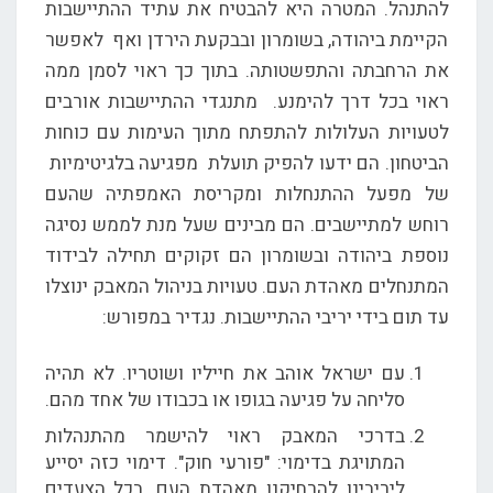
להתנהל. המטרה היא להבטיח את עתיד ההתיישבות
הקיימת ביהודה, בשומרון ובבקעת הירדן ואף לאפשר
את הרחבתה והתפשטותה. בתוך כך ראוי לסמן ממה
ראוי בכל דרך להימנע. מתנגדי ההתיישבות אורבים
לטעויות העלולות להתפתח מתוך העימות עם כוחות
הביטחון. הם ידעו להפיק תועלת מפגיעה בלגיטימיות
של מפעל ההתנחלות ומקריסת האמפתיה שהעם
רוחש למתיישבים. הם מבינים שעל מנת לממש נסיגה
נוספת ביהודה ובשומרון הם זקוקים תחילה לבידוד
המתנחלים מאהדת העם. טעויות בניהול המאבק ינוצלו
עד תום בידי יריבי ההתיישבות. נגדיר במפורש:
עם ישראל אוהב את חייליו ושוטריו. לא תהיה
סליחה על פגיעה בגופו או בכבודו של אחד מהם.
בדרכי המאבק ראוי להישמר מהתנהלות
המתויגת בדימוי: "פורעי חוק". דימוי כזה יסייע
ליריבינו להרחיקנו מאהדת העם. בכל הצעדים