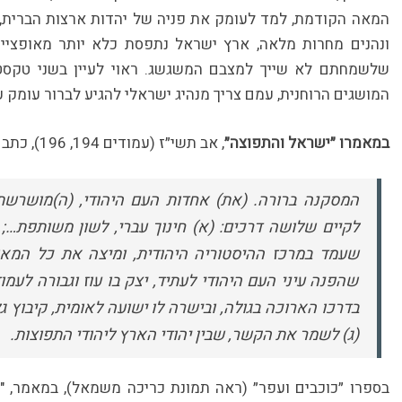
המאה הקודמת, למד לעומק את פניה של יהדות ארצות הברית, ו
ונהנים מחרות מלאה, ארץ ישראל נתפסת כלא יותר מאופציי
שלשמחתם לא שייך למצבם המשגשג. ראוי לעיין בשני טקסט
המושגים הרוחנית, עמם צריך מנהיג ישראלי להגיע לברור עומק 
במאמרו ״ישראל והתפוצה״
, אב תשי״ז (עמודים 194, 196), כתב
המסקנה ברורה. (את) אחדות העם היהודי, (ה)מושרשת
לקיים שלושה דרכים: (א) חינוך עברי, לשון משותפת…; 
שעמד במרכז ההיסטוריה היהודית, ומיצה את כל המאו
שהפנה עיני העם היהודי לעתיד, יצק בו עוז וגבורה לע
בדרכו הארוכה בגולה, ובישרה לו ישועה לאומית, קיבוץ גל
(ג) לשמר את הקשר, שבין יהודי הארץ ליהודי התפוצות.
בספרו ״כוכבים ועפר״ (ראה תמונת כריכה משמאל), במאמר, "