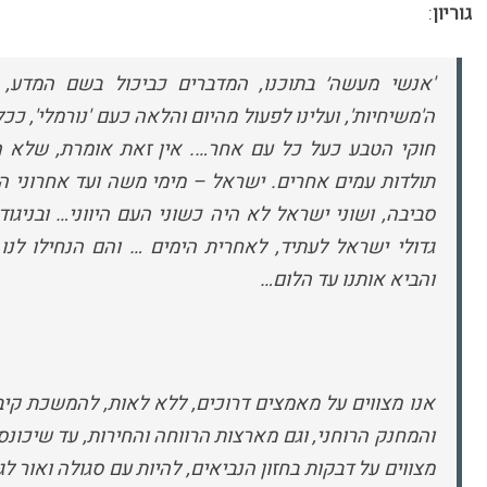
גוריון
:
'אנשי מעשה׳ בתוכנו, המדברים כביכול בשם המדע, 
ה'משיחיות', ועלינו לפעול מהיום והלאה כעם 'נורמלי', ככ
חוקי הטבע כעל כל עם אחר…. אין זאת אומרת, שלא היה
תולדות עמים אחרים. ישראל – מימי משה ועד אחרוני ה
סביבה, ושוני ישראל לא היה כשוני העם היווני… ובניגו
גדולי ישראל לעתיד, לאחרית הימים … והם הנחילו לנו 
והביא אותנו עד הלום…
אנו מצווים על מאמצים דרוכים, ללא לאות, להמשכת קיבו
והמחנק הרוחני, וגם מארצות הרווחה והחירות, עד שיכונ
מצווים על דבקות בחזון הנביאים, להיות עם סגולה ואור לג