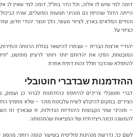
דומה למי שיש לו אלוה; וכל הדר בחו״ל, דומה למי שאין לו אל
הייתה הדגל שהניפו גם מנהיגי תנועות הפועלים, שהיו כביכול 
והחיים המלאים בארץ, לציווי מעשי, הלך ונוצר יהודי חדש, שז
כציווי על.
יהודיי ארצות הברית – שבחרו להישאר בגולת הרווחה והחירות
המובטחת, הפכו את יהדותם יותר ויותר לרעיון מופשט, ״תיקו
להתפלא שהדבר חולל זהות דתית אחרת.
ההזדמנות שבדברי חוטובלי
דברי חוטובלי צריכים להיתפס כהזדמנות לברור כן ועמוק, 
הצירים. במקום להיקלע לשיח עלבונות מוכר – שלא מחמיץ הזדמ
– מנהיגי שתי הקבוצות היהודיות הגדולות, זו שבארץ וזו השו
להמשגה נכונה ויצירתית של המציאות שהתהוותה.
לשם כך, נדרשת מנהיגות פוליטית בשיעור קומה רוחני, מהסוג 