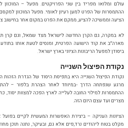
עולם ומלואו מפריד בין שני הפרויקטים. מפעל – המוכוון לר
ההתמסרות של הפרט למען רעיון לאומי. מפעל המוכוון למקס
הציעה וממשיכה להציע, ממקם את הפרט במקום אחר בחישוב צעד
לא במקרה, גם הקרן החדשה לישראל מצד שמאל, וגם קרן תקו
מארה״ב את קוד הישועה הפרטית, ומנסים לטעת אותו בתודעה
ביסודן למפעל הריבונות הציוני בארץ ישראל.
נקודת הפיצול השנייה
נקודת הפיצול השנייה היא בתפיסת היסוד של הגדרת הזהות הי
מרגע שנפתחה הדרך -במיוחד לאחר הצהרת בלפור – להתיי
ההתמסרות למילוי החובה לעלייה לארץ הפכה למצוות יסוד, כת
מצרים ועד עצם היום הזה.
הציונות העניקה – ביצירת האפשרות המעשית לקיים בפועל 
מקלט בטוח ליהודים נרד,פים אלא גם, ובעיקר, נתנה תוכן מח