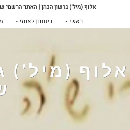
אלוף (מיל') גרשון הכהן | האתר הרשמי של
ראשי
ביטחון לאומי
מ
אלוף (מיל') 
ש