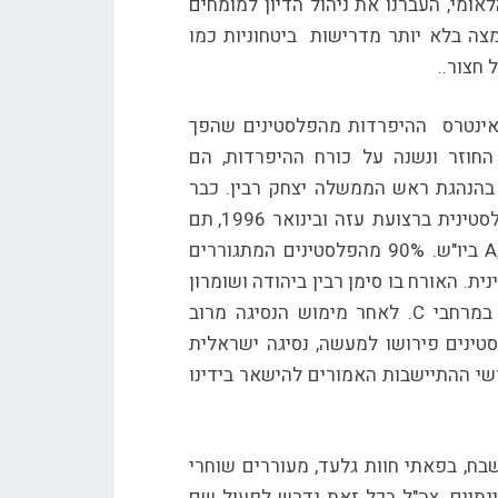
מי, העברנו את ניהול הדיון למומחים
צה בלא יותר מדרישות ביטחוניות כמו
 חצור..
 אינטרס ההיפרדות מהפלסטינים שהפך
 החוזר ונשנה על כורח ההיפרדות, הם
הנהגת ראש הממשלה יצחק רבין. כבר
במאי 1994, תם שלטון מדינת ישראל על כל האוכלוסייה הפלסטינית ברצועת עזה ובינואר 1996, תם
שלטון המנהל האזרחי הישראלי על כל הפלסטינים במרחבי A,B ביו"ש. 90% מהפלסטינים המתגוררים
שות הפלסטינית. האורח בו סימן רבין ביהודה ושומרון
את שטחי A,B,C, מבטא את החיוניות הרבה שזיהה באחיזתנו במרחבי C. לאחר מימוש הנסיגה מרוב
ינים פירושו למעשה, נסיגה ישראלית
שי ההתיישבות האמורים להישאר בידינו
בח, בפאתי חוות גלעד, מעוררים שוחרי
תיים, צה"ל בכל זאת נדרש לפעול שם