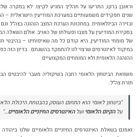
וראובן ברקו, התריעו על תהליך המגיע לקיצו. לא במקרה ש
שנים תפקידים משמעותיים במערכת המודיעין הישראלית – ה
ובזירה הבינלאומית. במתכונת הערכת המצב הנהוגה בצה"ל וגם בד
בסקירת המודיעין על מצבו ופעולתו של האויב. אולם השאלה ה
של מומחי המודיעין, היא קודם כל מה שאיפותינו – בהיבטי חז
במיקוד לאינטרסים שרצוי לנו להתמקד בהשגתם. בדיון הזה כפי ש
ההנהגה הלאומית ולא המומחים המקצועיים.
משוואת הביטחון הלאומי רחבה בשיקוליה מעבר להיבטים הביט
תורת צה"ל:
"ביטחון לאומי הוא התחום העוסק בהבטחת היכולת הלאומ
על
הקיום הלאומי
ועל
האינטרסים החיוניים הלאומיים
…"
ואמנם בשאלת האינטרסים החיוניים הלאומיים שלנו ביהודה וש