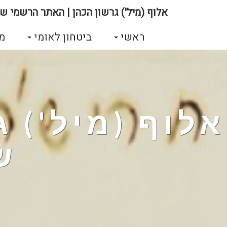
אלוף (מיל') גרשון הכהן | האתר הרשמי של
ראשי
ביטחון לאומי
מ
אלוף (מיל') 
ש