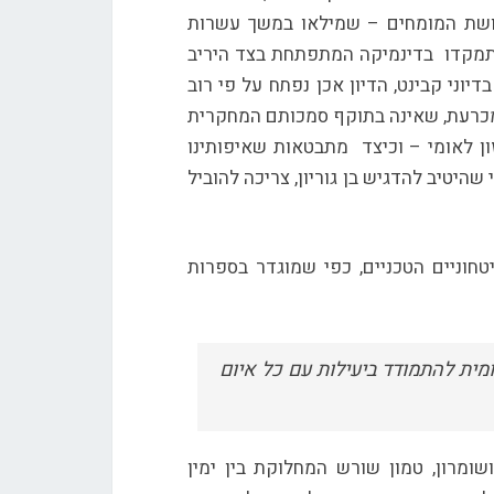
לושת המומחים – שמילאו במשך עשרות
תמקדו בדינמיקה המתפתחת בצד היריב
יוני קבינט, הדיון אכן נפתח על פי רוב
מכרעת, שאינה בתוקף סמכותם המחקרית
ון לאומי – וכיצד מתבטאות שאיפותינו
היטיב להדגיש בן גוריון, צריכה להוביל
חוניים הטכניים, כפי שמוגדר בספרות
ית להתמודד ביעילות עם כל איום
ומרון, טמון שורש המחלוקת בין ימין