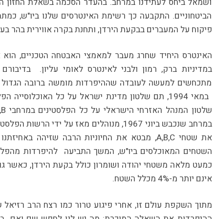
ושמאל ביחס לעתידנו במרחב. בהעדר הסכמה בשאלת החזון הלאו
הביטחוניים. התקבעה כך רשימת האינטרסים שלנו ביו"ש, כמתמ
פיקוח על המעברים בבקעת הירדן, ותחנת בקרה אווירית בהר בעל
האינטרס היחיד שחרג מעבר למאמצי האבטחה הטכניים, הוא
במדיניות ברק, רמון ולבני לאינטרס לאומי עליון. בדיבורם
מתכחשים למעשה לעובדה שההיפרדות מומשה ברובה הגדול ב
במרחב שנכבש ביוני 1967, מנוהלים מאז על ידי הר
השטחים המאוכלסים ביו"ש, המשך התביעה להיפרדות מהפלסט
כמעט מלאה משטחי יהודה ושומרון כולל בקעת הירדן, כאשר גו
אינם יותר מ-4% מכלל השטח.
מתוך השקפת עולם זו, אחרי פיגוע טרור כמו רצח הרב רזיאל ש
ההיפרדות את השאלה המוכרת: מה יש לנו לחפש שם ואם בינ