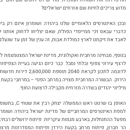
מדוע צריכים לחיות שם אזרחים ישראלים?
ובכן האינטרסים הלאומיים שלנו ביהודה ושומרון אינם רק ביט
כדברי עבאס זכי ממייסדי הפת"ח, שאם יצליחו לדחוק אותנו ל
לאבד את זיקתנו לארץ כמולדת אבות, זה ענין של זמן עד שנעלם
בנוסף, מבחינה מרחבית ואקולוגית, מדינת ישראל המצטמצמת לר
לרצף עירוני צפוף ובלתי נסבל. כבר כיום הגיעה בעיית הצפיפו
לדוגמה לתכנן לקראת 2040
הירוק. הבשורה המרחבית מצויה במרחב הפנוי – במרחבי בקעת ה
מיליוני יהודים בשדרה מזרחית מקבילה לרצועת החוף.
האופן בו שרטט ר
למפת האינטרסים המרחביים של מדינת ישראל ביהודה ושומרון.
מפעל ההתנחלות, בארבע מגמות עיקריות: פיתוח ירושלים רבתי,
הר חברון, פיתוח מרחב בקעת הירדן ופיתוח המסדרונות מרצוע