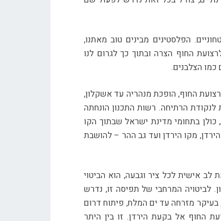
חוניים. הפלסטינים מבינים טוב מאתנו,
רצועת החוף הצרה ובתוך כך לגרום לנו
 כמו הצלבנים.
צועת החוף, הופכת מנהריה עד אשקלון,
ת לנקודת הרתיחה. רשות התכנון הונחתה
 תוספת 2,600,000 דירות חדשות, כולן בתחומי מדינת ישראל שבתוך הקו
ירדן, מקו הירדן ועד גב ההר – להושבת
אש הממשלה יצחק רבין את שטחי C, בתשומת לב אישית לכל ציר וגבעה, הוא הביטוי
 לביטויה המרחבי של תפיסה זו, נדרש
 בעיקר מזרחה עד ים המלח, פיתוח דרום
ת החוף אל בקעת הירדן. זו בין היתר