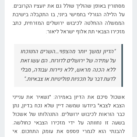
מסתורין באופן שהוליך שולל גם את יועציו הקרובים.
על הלילה הגורלי בחמישי ביוני, בו התקבלה בישיבת
הממשלה ההחלטה לכיבוש ירושלים המזרחית, כתב
מזכירו הצבאי תת אלוף ישראל ליאור:
"הדיון נמשך יותר מהצפוי…השרים התווכחו
על עתידה של ירושלים לדורות. הם עשו זאת
ללא הכנה מראש, ללא ניירות עבודה, מבלי
לדעת דבר על תכניות פוליטיות או צבאיות."
אשכול סיכם את הדיון באמירה: "נשאיר את ענייני
הצבא לצבא" ביודעו שמשה דיין שלא נכח בדיון, נתן
כבר הוראות לכיבוש ירושלים. התנהלותו של אשכול
בשעה זו נחוותה על ידי מזכירו הצבאי כחולשה.
להבנתי הוא לגמרי פספס את עומק התחכום. אי