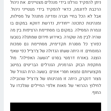
ניתן להפקיד גורלנו בידי מנהלים מצטיינים. את ניהול
הרכבת לדוגמה, כדאי להפקיד בידי מצטייני ניהול.
אבל לא הכל בחיי חברה ומדינה מתנהל על מסילות,
ומנהיגות כתכונה ייחודית, נדרשת דווקא במקום בו
נגמרת המסילה. במקום בו מסתיימת הרציפות בין מה
שהיה לבין מה שקורה. באירוע חירום שמתגלה בטבעו
כפורץ כל מסגרת תקדימית, מסתיימת גם סמכות
המומחים. זו היתה שעתו הגדולה של צ'רצ'יל כפי שאף
הוצגה באורח דרמטי בסרט "השעה האפילה". מול
מתקפת הבזק הגרמנית, הגנרלים הבריטים במיטב
מקצועיותם נמצאו חסרי אונים. בשעה הרת הגורל של
מצור דנקרק, היתה זו מנהיגותו של צ'רצ'יל שהובילה
לחילוץ ההרואי של מאות אלפי החיילים שנלכדו על
החוף.