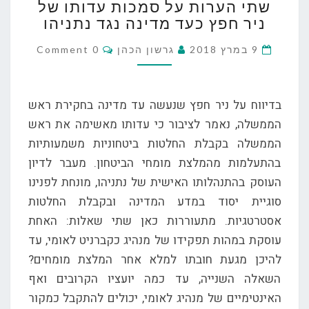
שתי הערות על סמכות עדותו של
הערות
ניר חפץ כעד מדינה נגד נתניהו
על
סמכות
Comments
9 במרץ 2018
גרשון הכהן
0 Comment
עדותו
של
ניר
בדיווח על ניר חפץ שנעשה עד מדינה בחקירת ראש
חפץ
כעד
הממשלה, נאמר לציבור כי עדותו מאשימה את ראש
מדינה
הממשלה בקבלת החלטות ביטחוניות משמעותיות
נגד
בהתעלמות מהמלצת מומחי הביטחון. מעבר לדיון
נתניהו
העוסק בהתנהלותו האישית של נתניהו, מונחת לפנינו
סוגיית יסוד במדע המדינה ובקבלת החלטות
אסטרטגיות. מתעוררות כאן שתי שאלות: האחת
עוסקת במהות תפקידו של מנהיג כקברניט לאומי, עד
להיכן מגעת חובתו למלא אחר המלצת מומחים?
השאלה השנייה, עד כמה יועציו הקרובים ואף
האינטימיים של מנהיג לאומי, יכולים להתקבל כמקור