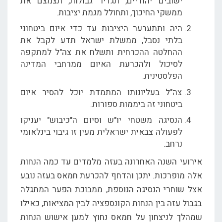
ישובים יהודיים, תגדיר גבולות, תצמצם את
ממשקי החיכוך, ותחולל מגמת יציבות.
היה ותתערער היציבות עד כדי איום ביטחוני
בלתי נסבל, ממשלת ישראל תדע לקבל את
ההחלטה ההכרחית ותשלח את צה"ל למתקפה
לסיכול ולהכרעת האיום ממרחבי המדינה
הפלסטינית.
צה"ל בעליונותו המתמדת יוכל להסיר איום
ביטחוני זה ביממות ספורות.
הנסיגה משטחי יו"ש וסיום ה"כיבוש" יעניקו
לפעולה צבאית ישראלית מעין זו גיבוי בינלאומי
נרחב.
אירועי השנה האחרונה בעזה מלמדים עד כמה הנחות
אלה מופרכות. יתכן והדחף להכרעת חמאס בעזה נובע
אצל שוחרי הנסיגה הנוספת, ממבוכת הפער המתגלה
בגבול עזה בין הנחות הקונספציה לבין המציאות, כאילו
שמהלך לניצחון על חמאס נחוץ למען אישוש הנחות