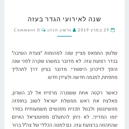
שנה
שנה לאירועי הגדר בעזה
לאירועי
הגדר
Comments
29 במרץ 2019
גרשון הכהן
0 Comment
בעזה
שלטון החמאס מציין שנה למהומות "צעדת השיבה"
בגדר רצועת עזה. לא מדובר במשהו שקרה לפני שנה
והפך לזיכרון היסטורי. מדובר בציון דרך לתהליך
מתפתח, למגמה חדשה ולעידן חדש.
כאשר רקטה אחת ששוגרה מרפיח אל לב השרון,
מאלצת את ראש ממשלת ישראל לשוב בחופזה
מוושינגטון ולבטל תכנית מפגשים משמעותית בסדר
יומו המדיני, לא ניתן להתעלם מפוטנציאל האיום
שהתהווה ברצועת עזה. גם למטה הכללי של צה"ל ברור