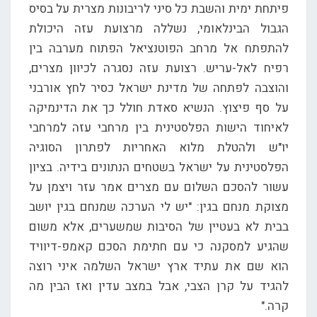
פיתחת ימית והשבת כל סיני לריבונות מצרית על בסיס
הגבול הבינלאומי, נשללה מרצועת עזה היכולת
להתפתח אל מרחב הפוטנציאל הפתוח מערבה בין
רפיח לאל-עריש. רצועת עזה נסגרה לכיוון מצרים,
והוצבה לפתחה של מדינת ישראל כסיר לחץ אורבני
על סף פיצוץ. הנשיא סאדת חולל כך את הדינמיקה
לאיחוד הישות הפלסטינית בין מרחבי עזה למרחבי
יו"ש ולהטלת מלוא האחריות לפתרון הסוגיה
הפלסטינית על ישראל בשטחים הנתונים בידיה. בציון
עשור להסכם השלום עם מצרים אמר עזר ויצמן על
מצוקת מנחם בגין: "יש לי הערכה שמנחם בגין יושב
בבית לא בעטיין של הסיבות שמשערים, אלא משום
שהגיע למסקנה כי עם חתימת הסכם קאמפ-דיוויד
הוא שם את עתיד ארץ ישראל השלמה איני רוצה
להגיד על קרן הצבי, אבל במצב עדין ואז הבין מה
קרה."