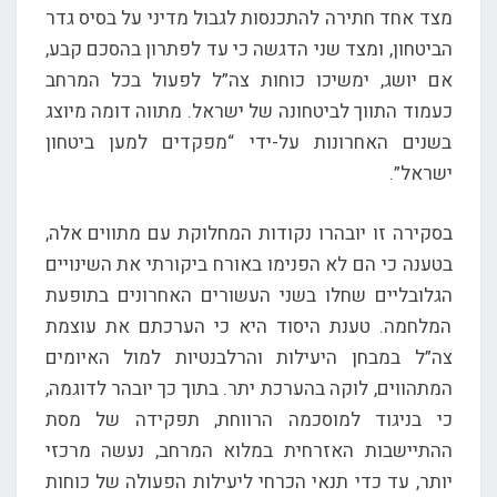
מצד אחד חתירה להתכנסות לגבול מדיני על בסיס גדר
הביטחון, ומצד שני הדגשה כי עד לפתרון בהסכם קבע,
אם יושג, ימשיכו כוחות צה”ל לפעול בכל המרחב
כעמוד התווך לביטחונה של ישראל. מתווה דומה מיוצג
בשנים האחרונות על-ידי “מפקדים למען ביטחון
ישראל”.
בסקירה זו יובהרו נקודות המחלוקת עם מתווים אלה,
בטענה כי הם לא הפנימו באורח ביקורתי את השינויים
הגלובליים שחלו בשני העשורים האחרונים בתופעת
המלחמה. טענת היסוד היא כי הערכתם את עוצמת
צה”ל במבחן היעילות והרלבנטיות למול האיומים
המתהווים, לוקה בהערכת יתר. בתוך כך יובהר לדוגמה,
כי בניגוד למוסכמה הרווחת, תפקידה של מסת
ההתיישבות האזרחית במלוא המרחב, נעשה מרכזי
יותר, עד כדי תנאי הכרחי ליעילות הפעולה של כוחות