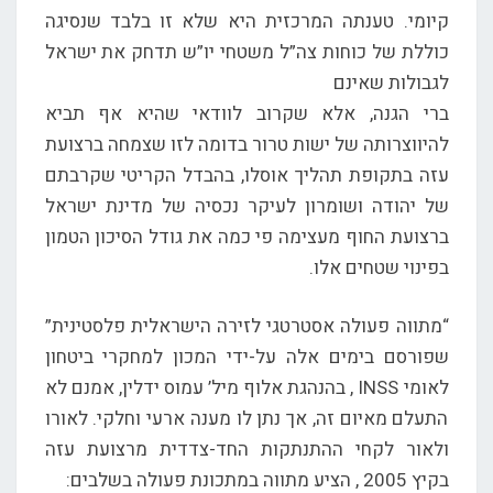
קיומי. טענתה המרכזית היא שלא זו בלבד שנסיגה
כוללת של כוחות צה”ל משטחי יו”ש תדחק את ישראל
לגבולות שאינם
ברי הגנה, אלא שקרוב לוודאי שהיא אף תביא
להיווצרותה של ישות טרור בדומה לזו שצמחה ברצועת
עזה בתקופת תהליך אוסלו, בהבדל הקריטי שקרבתם
של יהודה ושומרון לעיקר נכסיה של מדינת ישראל
ברצועת החוף מעצימה פי כמה את גודל הסיכון הטמון
בפינוי שטחים אלו.
“מתווה פעולה אסטרטגי לזירה הישראלית פלסטינית”
שפורסם בימים אלה על-ידי המכון למחקרי ביטחון
לאומי INSS , בהנהגת אלוף מיל’ עמוס ידלין, אמנם לא
התעלם מאיום זה, אך נתן לו מענה ארעי וחלקי. לאורו
ולאור לקחי ההתנתקות החד-צדדית מרצועת עזה
בקיץ 2005 , הציע מתווה במתכונת פעולה בשלבים: