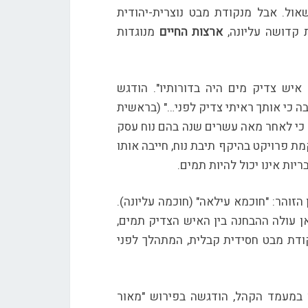
שאול. אבל מנקודת מבט נוצרית-יהודית
קדושה עליונה,
ארצות החיים
מנוגדות
איש צדיק מים היה בדורותיו". הודגש
ה כי אותך ראיתי צדיק לפני…" (בראשית
ר כי לאחר מאה עשרים שנה בהם נוח עסק
מת פרויקט בהיקף תיבת נוח, חייבה אותו
יות אינו יכול להיות תמים.
זוהר: "חוכמא עילאה" (חוכמה עליונה).
ן עולה ההבחנה בין האיש הצדיק תמים,
קודת מבט חסידית קבלית, המתהלך לפני
 במעמד הקהל, הודגשה בפירוש "מאור