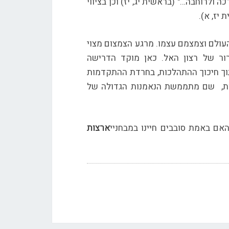
 ולרוחבה…" (בראשית יג, יז) וכן בציווי
 יז, א).
העולם וצמצמם עצמו. מרגע הצמצום מצוי
רור של רצון האל. כאן מוקד הדרישה
וך חיכוך ההתהלכות, בחרדת ההתקדמות
ות, שם מתממשת הנאמנות הגדולה של
והאם באמת סובבים חיינו במבחניי
ארצות