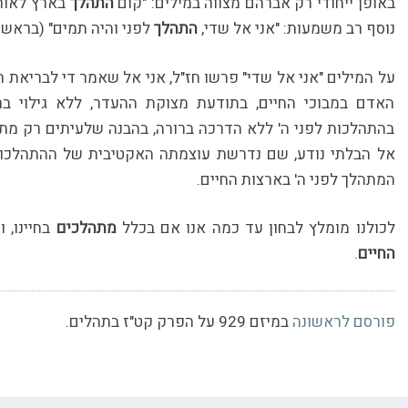
באופן ייחודי רק אברהם מצווה במילים: "קום
התהלך
בארץ לאורכה
נוסף רב משמעות: "אני אל שדי,
התהלך
לפני והיה תמים" (בראשית
על המילים "אני אל שדי" פרשו חז"ל, אני אל שאמר די לבריאת 
האדם במבוכי החיים, בתודעת מצוקת ההעדר, ללא גילוי ב
בהתהלכות לפני ה' ללא הדרכה ברורה, בהבנה שלעיתים רק מת
אל הבלתי נודע, שם נדרשת עוצמתה האקטיבית של ההתהלכ
המתהלך לפני ה' בארצות החיים.
לכולנו מומלץ לבחון עד כמה אנו אם בכלל
מתהלכים
בחיינו, 
החיים
.
פורסם לראשונה
במיזם 929 על הפרק קט"ז בתהלים.