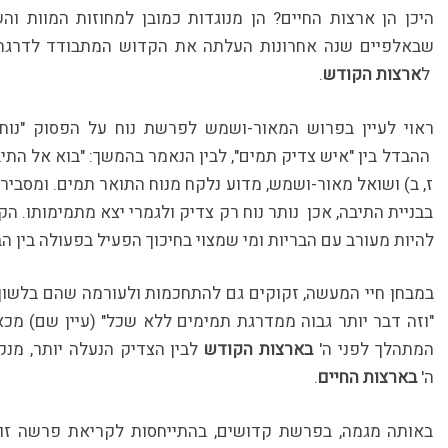
היכן הן ארצות החיים? הן מנוגדות כמובן למחוזות המוות וה
שבאלפיים שנה אחרונות העלתה את הקדוש המתבודד לדרגת 
ל
ארצות הקודש
.
ראוי לעיין בפרוש המאור-ושמש לפרשת נוח על הפסוק "נוח 
ההבדל בין "איש צדיק תמים", לבין הנאמר בהמשך: "בוא אל התיב
ז, ב) ושואל מאור-ושמש, מדוע נלקח מנוח התואר תמים. ומסבי
בבניית התיבה, אכן נותר נוח רק צדיק ולגמרי יצא מתמימותו. הק
להיות מעורב עם הבריות ומי שמצוי בחיכוך הפעיל בפעולה בין הבר
במבחן חיי המעשה, זקוקים גם להתחכמות ולעורמה שהם בלשון ה
"וזה דבר יותר גבוה ממדרגת תמימים ללא שכל" (עיין שם) מכא
המתהלך לפני ה'
בארצות
הקודש
לבין הצדיק הנעלה יותר, מנ
ה'
בארצות החיים
.
באותה מגמה, בפרשת קדושים, בהתייחסות לקריאת פרשה זו