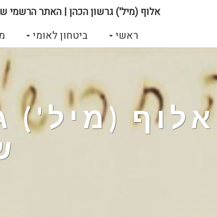
אלוף (מיל') גרשון הכהן | האתר הרשמי של
ראשי
ביטחון לאומי
מ
אלוף (מיל') 
ש