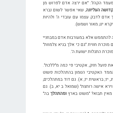
עמד הקהל: "אם ירצה אדם לפרוש מן
דושה העליונה
, שאי אפשר לשום נברא
ך אדם לדבק עצמו עם עובדי ה' ולהיות
קרא יט, מאור ושמש).
לה להתממש אלא במעורבות אדם במבחניי
מוכרת חווית "גם כי אלך בגיא צלמוות"
וכרת התגלות ישועת ה'.
את פועל חזק, אקטיבי פי כמה מ"ללכת".
 הממד האקטיבי הטמון בהתהלכות פשוט
, יז; בראשית יז, א). גם דוד במתהלכים,
ירא אישה רוחצת" (שמואל ב יא, ב). גם
מאין תבוא? "משוט בארץ
ומהתהלך
בה"