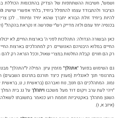
ושמש", חשיבות ההשתתפות של הצדיק בהתכנסות הכוללת במ
הציבור ולהתבודד עצמו להתפלל ביחיד, בלתי אפשרי שישיג
הק
להיות ביחיד זולת הבורא יתברך שהוא יחיד ומיוחד… לכן צרי
בכנסיה יחד עמם ולזה מדייק רש"י שפרשה זו נקראת בהקהל" (וי
כאן הבשורה הגדולה: התהלכות לפני ה' בארצות החיים, לא יכו
החיים במלוא היבטיהם האנושיים. רק למתהלכים בארצות החיים 
רק הם חווים קבלת החלטות במצרי שאול, וככל הנראה רק להם מ
גם השימוש בפועל "
אתהלך
" מזמין עיון. המילה ל"התהלך" מבט
בתרגומי תנך לאנגלית (מענין כיצד תורגם בתרגום השבעים)
נמוג. המתהלכים הם חנוך, נוח ואברהם (בראשית ו, ט; בראשית יג
"ויהי לעת ערב ויקום דוד מעל משכבו
ויתהלך
על גג בית המלך ו
השטן מתהלך באקטיביות זוממת רוע כנאמר בתשובתו לשאלה 
(איוב א, ו).