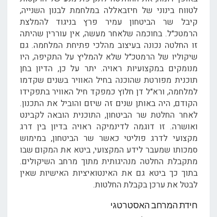
לטווח בינוני של חיזבאללה במלחמת לבנון השנייה,
קיבל שר הביטחון עמיר פרץ בניגוד להמלצת
הרמטכ"ל. בחוכמה שלאחר מעשה, אין עוררין שהיתה
זו החלטה נכונה בעיצוב מהלכי פתיחת המלחמה. גם
שיקוליו של הרמטכ"ל שלא להמליץ על התקיפה, היו
מנומקים במקצועיות ראויה. יתר על כן, הדיון בחן
תוכנית מפורטת שהוכנה בחיל האוויר בשנים שקדמו
למלחמה, ורא"ל דן חלוץ כמפקד חיל האוויר בתפקידו
הקודם, היה באותן שנים זה שיזם והוביל את התכנון.
לאחר החלטת שר הביטחון, התוכנית הובאה לקבינט
ואושרה. זו דוגמה לדינמיקה ראויה בדיון בין דרג
מקצועי לדרג פוליטי כאשר שר הביטחון, במימוש
סמכותו שמעבר לידע המקצועי, ביטא את המקום שבו
מתקבלת החלטה מנהיגותית מתוך מרחב השיקולים.
בתוך כך ביטא גם את האינטואיציות האישיות שאין
לבטל את ערכן בקבלת החלטות.
חידת המרחב האסטרטגי