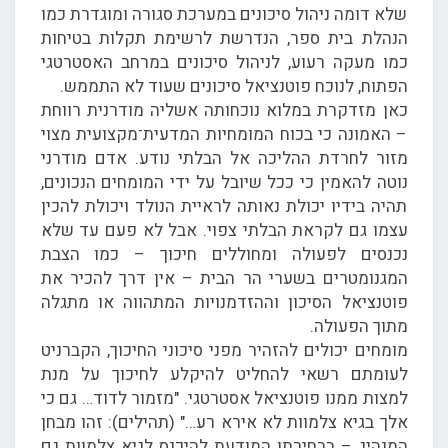
שלא דומה ניהול סיכונים במערכת סגורה ומוגדרת כמו
הנהלת בית ספר, הנדרשת לרשימת תקלות בטיחות
כמו מעקה רעוע, לניהול סיכונים במרחב האסטרטגי
הפתוח, לנוכח פוטנציאל סיכונים שעוד לא התממש.
כאן מזדקרת במלוא נוכחותה אשליה מודרנית רווחת
– האמונה כי בכוח המומחיות המדעית־מקצועית מצוי
מזור לחרדת ההליכה אל הבלתי נודע. אדם מודרני
נוטה להאמין כי ככל שיובל על ידי המומחים הנכונים,
תהיה בידיו יכולת נאותה לראיית הנולד ויכולת להכין
עצמו גם לקראת הבלתי צפוי. אבל לא פעם עד שלא
נכנסים לפעולה ומחוללים חיכוך – כמו הצבת
המגנומטרים בשערי הר הבית – אין דרך להכיר את
פוטנציאל הסיכון וההזדמנויות המתהווה או מתגלה
מתוך הפעולה.
מומחים יכולים להזהיר מפני סיכוני החיכוך, הקברניט
לעומתם רשאי להחליט להיקלע לחיכוך על מנת
למצות ממנו פוטנציאל אסטרטגי. "מזמור לדוד… גם כי
אלך בגיא צלמוות לא אירא רע…" (תהילים): זהו מבחן
המנהיג – בבחירתו המודעת להיכנס לגיא צלמוות גם