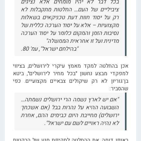
בכל דבר לא יהיו מומחים אלא נציגים
ציביליים של העם… החלטות מתקבלות לא
רק על יסוד חוות דעת טכניקאים בשאלות
מקצועיות – אלא על יסוד הערכה כללית של
נסיבות הזמן והמקום כלומר על יסוד הערכה
מדינית ועל זו אחראית הממשלה"
"בהילחם ישראל", עמ' 80.
אכן בהחלטה למקד מאמץ עיקרי לירושלים, בציווי
למפקדי מבצע נחשון "בכל מחיר לירושלים", ביטא
בן־גוריון לא רק שיקולים צבאיים מקצועיים. כפי
שהסביר:
"אם יש לארץ נשמה הרי ירושלים נשמתה…
השבועה ההיא על נהרות בבל (אם אשכחך
ירושלים) מחייבת היום כבימים ההם, אחרת
לא נהיה ראויים לשם עם ישראל".
באופן דומה, את ההחלטה לתקיפת מנע של הרקטות