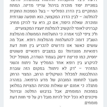
בסוגיית יסוד מוכרת בניהול ענייני מדינה. המתח
המתקיים בין הדרג הפוליטי – בעל הסמכות החוקית
להחלטה – לבין הדרג המקצועי, הוא תופעה שגרתית
ומוכרת. שאלת היסוד, אם כן, היא עד להיכן מחויב
קברניט לאומי להקשיב להמלצת יועציו המקצועיים.
ח"כ ציפי לבני אמרה כי התעלמות הממשלה מהמלצת
השב"כ דומה להתעלמות מהמלצות רופא. אבל מה
עושים כאשר אנו נדרשים להכריע בין חוות דעת
רפואיות מנוגדות? גם במצבים רפואיים פשוטים
יחסית, כמו פריצת דיסק בעמוד השדרה, מטופל יכול
להיקרע בין רופא אחד הממליץ על ניתוח והשני
המזהיר – "רק לא ניתוח". במקום הזה עוברת
ההתלבטות למכלול השיקולים הרחב, המצוי הרחק
מעבר לתחומו המובהק של מדע הרפואה. במהרה
מתגלה כי אמנם יש שאלות טכניות המצויות במלואן
בסמכות המומחים, אבל בגיבוש החלטה ובניהול
סיכונים לא הכל יכול להיות מובל רק על פי חוות דעת
מומחים.