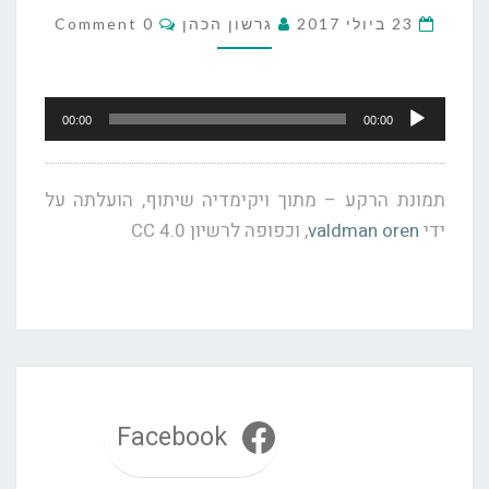
–
Comments
23 ביולי 2017
גרשון הכהן
0 Comment
ראיון
עם
אסתי
נגן
פרז,
00:00
00:00
אודיו
רשת
ב'
23
תמונת הרקע – מתוך ויקימדיה שיתוף, הועלתה על
ביולי
ידי
valdman oren
, וכפופה לרשיון CC 4.0
2017
Facebook