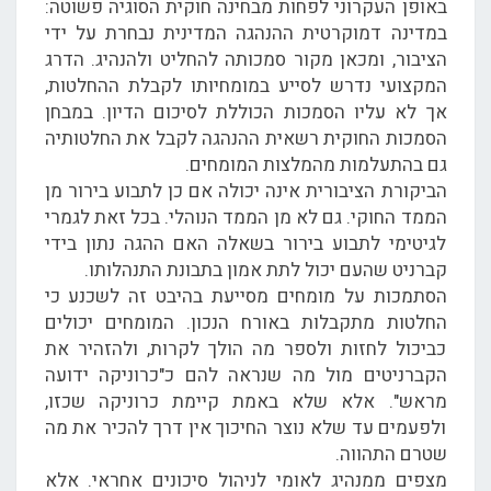
באופן העקרוני לפחות מבחינה חוקית הסוגיה פשוטה:
במדינה דמוקרטית ההנהגה המדינית נבחרת על ידי
הציבור, ומכאן מקור סמכותה להחליט ולהנהיג. הדרג
המקצועי נדרש לסייע במומחיותו לקבלת ההחלטות,
אך לא עליו הסמכות הכוללת לסיכום הדיון. במבחן
הסמכות החוקית רשאית ההנהגה לקבל את החלטותיה
גם בהתעלמות מהמלצות המומחים.
הביקורת הציבורית אינה יכולה אם כן לתבוע בירור מן
הממד החוקי. גם לא מן הממד הנוהלי. בכל זאת לגמרי
לגיטימי לתבוע בירור בשאלה האם ההגה נתון בידי
קברניט שהעם יכול לתת אמון בתבונת התנהלותו.
הסתמכות על מומחים מסייעת בהיבט זה לשכנע כי
החלטות מתקבלות באורח הנכון. המומחים יכולים
כביכול לחזות ולספר מה הולך לקרות, ולהזהיר את
הקברניטים מול מה שנראה להם כ"כרוניקה ידועה
מראש". אלא שלא באמת קיימת כרוניקה שכזו,
ולפעמים עד שלא נוצר החיכוך אין דרך להכיר את מה
שטרם התהווה.
מצפים ממנהיג לאומי לניהול סיכונים אחראי. אלא