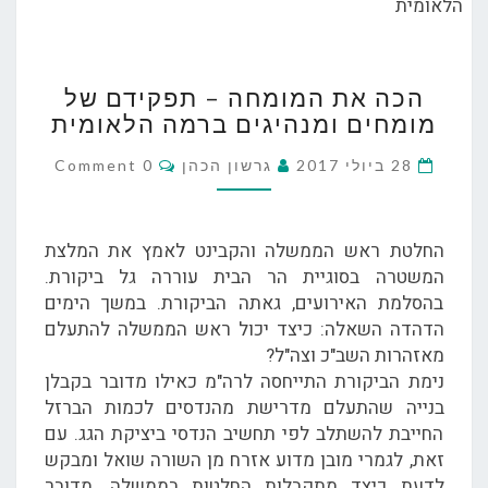
הכה
הכה את המומחה – תפקידם של
את
מומחים ומנהיגים ברמה הלאומית
המומחה
–
Comments
28 ביולי 2017
גרשון הכהן
0 Comment
תפקידם
של
מומחים
החלטת ראש הממשלה והקבינט לאמץ את המלצת
ומנהיגים
המשטרה בסוגיית הר הבית עוררה גל ביקורת.
ברמה
בהסלמת האירועים, גאתה הביקורת. במשך הימים
הלאומית
הדהדה השאלה: כיצד יכול ראש הממשלה להתעלם
מאזהרות השב"כ וצה"ל?
נימת הביקורת התייחסה לרה"מ כאילו מדובר בקבלן
בנייה שהתעלם מדרישת מהנדסים לכמות הברזל
החייבת להשתלב לפי תחשיב הנדסי ביציקת הגג. עם
זאת, לגמרי מובן מדוע אזרח מן השורה שואל ומבקש
לדעת כיצד מתקבלות החלטות בממשלה. מדובר