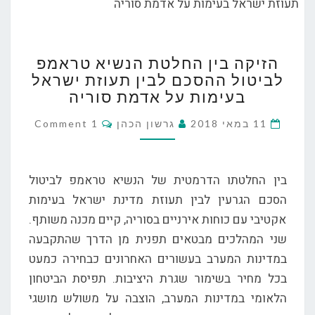
הזיקה
הזיקה בין החלטת הנשיא טראמפ
בין
לביטול ההסכם לבין תעוזת ישראל
החלטת
בעימות על אדמת סוריה
הנשיא
טראמפ
Comments
11 במאי 2018
גרשון הכהן
1 Comment
לביטול
ההסכם
לבין
בין החלטתו הדרמטית של הנשיא טראמפ לביטול
תעוזת
ישראל
הסכם הגרעין לבין תעוזת מדינת ישראל בעימות
בעימות
אקטיבי עם כוחות אירניים בסוריה, קיים מכנה משותף.
על
שני המהלכים מבטאים תפנית מן הדרך שהתקבעה
אדמת
במדינות המערב בעשורים האחרונים כבחירה כמעט
סוריה
בכל מחיר בשימור שגרת היציבות. תפיסת הביטחון
הלאומי במדינות המערב, הוצבה על משולש מושגי