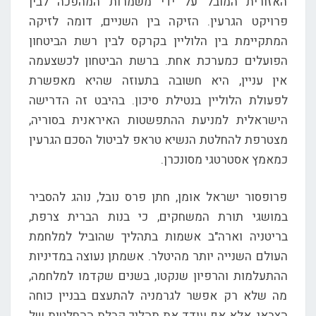
האזורית המובל על ידי משמרות המהפכה לבין
פרויקט הגרעין. הזיקה בין השניים, דומה לזיקה
המתקיימת בין הלוליין בקרקס לבין רשת הביטחון
הפועלים כמערכת אחת. ברשת הביטחון לכשצעמה
אין עניין, היא חשובה בתעוזה שהיא מאפשרת
לפעולת הלוליין בנטילת סיכון. בהיבט זה הדרישה
הישראלית למניעת ההתפשטות האיראנית בסוריה,
מצטרפת להחלטת הנשיא טראפ לביטול הסכם הגרעין
כמאמץ אסטרטגי מסונכרן.
פרופסור ישראל אומן, חתן פרס נובל, נוהג להסביר
במושגי תורת המשחקים, כי בנות הברית צרפת,
בריטניה וארה"ב אשמות בתהליך שהוביל למלחמת
העולם השנייה יותר מהיטלר. אשמתן נעוצה במדיניות
ההתעלמות והרפיון שנקטו, בשנים שקדמו למלחמה,
מה שלא רק אפשר לגרמניה להתעצם בבניין כוחה
הצבאי, אלא אף עודד את תהליך קבלת ההחלטות של