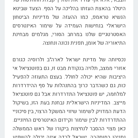
היטלר בהאצת העזתו בהליכה על הסף. הצעד שביטא
הנשיא טראמפ, כמו ההעזה של מדיניות הביטחון
הישראלי בנחישות העמידה על שימור האינטרסים
האסטרטגיים שלנו במרחב הסורי, מגלמים מבחינת
התיאוריה של אומן, תפנית נכונה ונחוצה.
נכסיותה של מדינת ישראל לארה"ב ולרוסיה כגורם
אזורי ממצב, תלויה בנקודת מבט זו, גם בפוטנציאל אי
היציבות שהיא יכולה לחולל. בעצם התעוזה להפעיל
כוח, גם כשהדבר כרוך בהתנהלות על סף ההידרדרות
למלחמה, יש פוטנציאל התדרדרות אבל גם פוטנציאל
מייצב. המדיניות הישראלית נבחנת בעת הזו, בשיקול
הדעת המדויק לשימור שיווי המשקל הרצוי, בין סיכוניי
ההתדרדרות לבין שימור וקידום האינטרסים החיוניים.
כאן מצוי ההסבר לנחיצות ביקורו של ראש הממשלה
נתניהו במוסקבה. ישראל לבדה אינה יכולה להשפיע