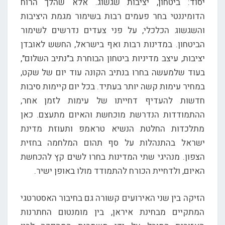
יסוד: ביטחון, יציבות שגשוג. אלא שהלך הרוח
הדומיננטי בחר פעמים רבות בשימור מגמת היציבות
והשגשוג הכלכלי, על פני צעדים נדרשים לשימור
הביטחון. במדינות רבות ואף בישראל, החשש לאובדן
יציבות, עיצב מדיניות ביטחון הבוחרת ב"נתיב השלום",
בעוד שלמעשה בחרו בנתיב הקונה עוד יום של שקט,
במחיר עימות קשה יותר בעתיד. בכל יום קיימות סיבות
חדשות להעדיף דחייתו של עימות לזמן אחר,
ההתמודדות הנדרשת מוכחשת והאיום מתעצם. כאן
מתלכדות החלטת הנשיא טראמפ ותעוזת מדינת
ישראל בהתנהלות על סף תהום המלחמה בחזית
הצפון. מנהיגי שתי המדינות בחרו לשים קץ להכחשת
האיום, ולדחיית הכורח להתמודד מולו באופן ישיר.
הזיקה בין שני האירועים קשורה גם בחיבור האסטרטגי
המתקיים מבחינת איראן, בין מומנטום החתרנות