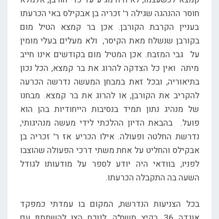
חוסר ההנהגה שגילה ר' זכריה בן אבקילס באי הכרעתו
בעניין הקרבת הקורבן. אכן בר קמצא הטיל מום
בקורבן שנשלח מאת הקיסר, ולא מעלים בעלי מומין
על גבי המזבח. אכן המטיל מום בקודשים אינו חייב
מיתה ואין כל הצדקה להרוג את בר קמצא, הכל נכון
בתיאוריה, ובכל זאת במבחן המעשה נדרשה הכרעה
להקריב את הקורבן, או להרוג את בר קמצא. מבחנו
של מנהיג נתון תמיד בנסיבות הייחודיות בהן הוא
פועל. בהבאת הדיון ההלכתי לידי מעשה מנהיגותי,
נדרשת החלטה ופעולה. אילו הכריע אז ר' זכריה בן
אבקילס והחליט על אחת משתי דרכי הפעולה שהוצבו
לפניו, בוודאי היה יודע לספר על מודעותו לגודל
השעה בה התקבלה הכרעתו.
בכל הצניעות הנדרשת, המקום בו עמדתי כמפקד
אוגדה 36, בקיץ תשס"ה, לנוכח הצו להשתתף עם