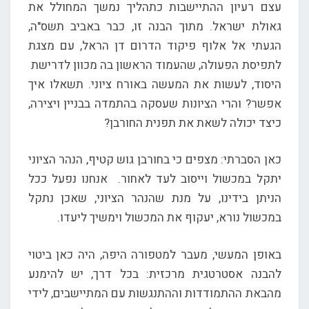
עצם רעיון ההתיישבות כתהליך נמשך המחולל את
גאולת ישראל. מתוך הבנה זו, כבר באביב תשס"ה,
הגעתי אל אלוף פיקוד הדרום דן הראל, עם מצגת
לתפיסת הפעולה, שהעמוד הראשון בה מכוון לדרישת
היסוד, לעשות את המעשה באורח ציוני. תשאלו איך
אפשר? והרי הציונות שעסקה בהתמדה בבניין ויצירה,
כיצד יכולה לשאת את תפנית החורבן?
כאן הסברתי: מצפים כי בחורבן גוש קטיף, הנהר הציוני
יתקל במכשול וייסוב לעד לאחור. אנחנו נפעל ככל
הניתן בידינו, על מנת שהנהר הציוני, שאכן נתקל
במכשול נורא, יעקוף את המכשול וימשיך ליעדו.
באופן המעשי, מעבר למטפורה היפה, היה כאן ביטוי
להבנה אסטרטגית מרכזית: בכל דרך, יש להימנע
מהבאת ההתמודדות וההתנגשות עם המתיישבים, לידי