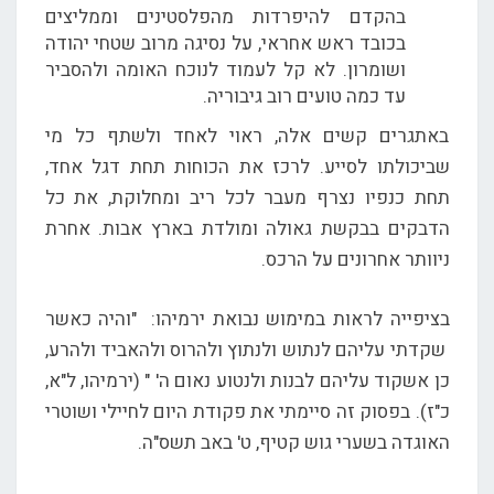
בהקדם להיפרדות מהפלסטינים וממליצים
בכובד ראש אחראי, על נסיגה מרוב שטחי יהודה
ושומרון. לא קל לעמוד לנוכח האומה ולהסביר
עד כמה טועים רוב גיבוריה.
באתגרים קשים אלה, ראוי לאחד ולשתף כל מי
שביכולתו לסייע. לרכז את הכוחות תחת דגל אחד,
תחת כנפיו נצרף מעבר לכל ריב ומחלוקת, את כל
הדבקים בבקשת גאולה ומולדת בארץ אבות. אחרת
ניוותר אחרונים על הרכס.
בציפייה לראות במימוש נבואת ירמיהו: "והיה כאשר
שקדתי עליהם לנתוש ולנתוץ ולהרוס ולהאביד ולהרע,
כן אשקוד עליהם לבנות ולנטוע נאום ה' " (ירמיהו, ל"א,
כ"ז). בפסוק זה סיימתי את פקודת היום לחיילי ושוטרי
האוגדה בשערי גוש קטיף, ט' באב תשס"ה.