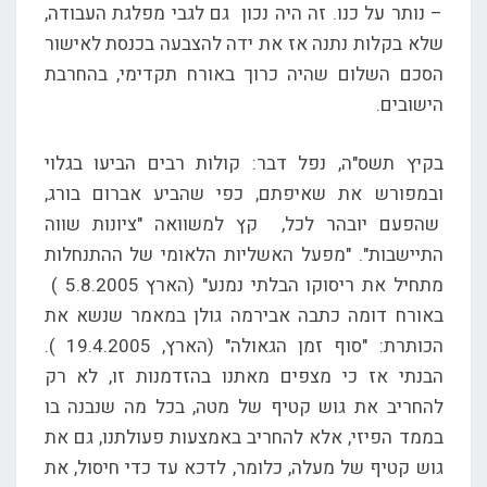
– נותר על כנו. זה היה נכון גם לגבי מפלגת העבודה,
שלא בקלות נתנה אז את ידה להצבעה בכנסת לאישור
הסכם השלום שהיה כרוך באורח תקדימי, בהחרבת
הישובים.
בקיץ תשס"ה, נפל דבר: קולות רבים הביעו בגלוי
ובמפורש את שאיפתם, כפי שהביע אברום בורג,
שהפעם יובהר לכל, קץ למשוואה "ציונות שווה
התיישבות". "מפעל האשליות הלאומי של ההתנחלות
מתחיל את ריסוקו הבלתי נמנע" (הארץ 5.8.2005 )
באורח דומה כתבה אבירמה גולן במאמר שנשא את
הכותרת: "סוף זמן הגאולה" (הארץ, 19.4.2005 ).
הבנתי אז כי מצפים מאתנו בהזדמנות זו, לא רק
להחריב את גוש קטיף של מטה, בכל מה שנבנה בו
בממד הפיזי, אלא להחריב באמצעות פעולתנו, גם את
גוש קטיף של מעלה, כלומר, לדכא עד כדי חיסול, את