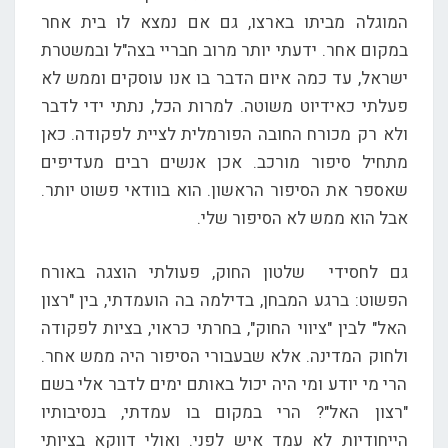
המוגלה מביתו בארצו, גם אם נמצא לו בית אחר
במקום אחר. ידעתי יותר מרוב חבריי בצה"ל ובמשטרת
ישראל, עד כמה איום הדבר בו אנו עוסקים וממש לא
פעלתי כאידיוט משוטה. למרות הכל, נתתי ידי לדבר
ולא רק מכורח החובה הפורמלית לציית לפקודה. כאן
מתחיל סיפור מורכב. אכן אנשים רבים מעדיפים
שאספר את הסיפור הראשון. הוא בוודאי פשוט יותר.
אבל הוא ממש לא הסיפור שלי.
גם לחסידי שלטון החוק, פעולתי הוצגה באורח
הפשוט: ברגע המבחן, בדילמה בה הועמדתי, בין "רצון
האל" לבין "ציווי החוק", בחרתי כראוי, בציות לפקודה
ולחוק המדינה. אלא שבעבורי הסיפור היה ממש אחר.
הרי מי יודע ומי היה יכול באותם ימים לדבר אלי בשם
"רצון האל"? הרי במקום בו עמדתי, בנסיבותיו
הייחודיות לא עמד איש לפני. ואולי דווקא בציותי