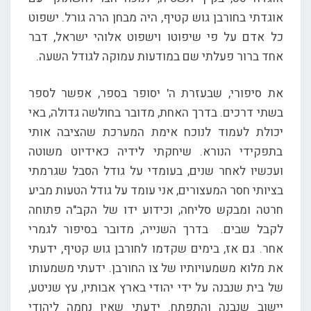
אוגדתי בחורבן גוש קטיף, היה מבחן הרה גורל. ישפוט
כל אדם על פי שיפוטו וישפוט אלוהי ישראל, דבר
אחד ברור פעלתי שם במודעות עמוקה לגודל השעה.
את סיפורי, שבעזרת ה' יסופר בספר, אפשר לספר
בשתי דרכים. בדרך האחת, מדובר בחולשה גדולה, באי
יכולת לעמוד לנוכח אימת המערכת שהציבה אותי
בתפקידי הנורא. שיחקתי לידיה כאידיוט משוטה
ועכשיו לאחר שנים, בעומדי על גודל הסבל שגרמתי
בציותי חסר המעצורים, אני עומד על גודל הטעות מביע
חרטה ומבקש סליחה, וכידוע ידו של הקב"ה פתוחה
לקבל שבים. בדרך השנייה, מדובר בסיפור לגמרי
אחר. גם אז, בימים שקדמו לחורבן גוש קטיף, ידעתי
את מלוא משמעויותיו של צו החורבן. ידעתי משמעותו
של בית שנבנה על ידי יהודי בארץ אבותיו, עץ שניטע,
יישוב שנבנה והתפתח. ידעתי שאין נחמה ליהודי