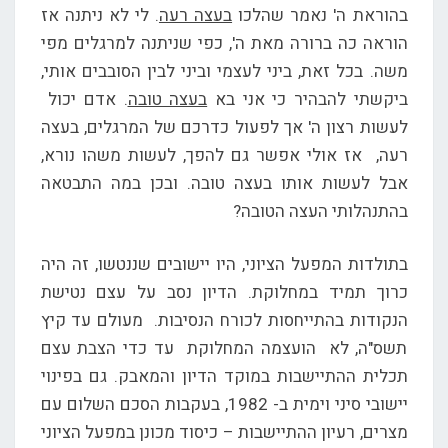
בהוראת ה' נאמר שהלכו
בעצה רעה
. לי לא ניתנה אז
הוראה כה ברורה מאת ה', כפי שניתנה למרגלים מפי
משה. בכל זאת, ביני לעצמי וביני לבין הסובבים אותי,
ביקשתי להבהיר כי אני בא
בעצה טובה
. אדם יכול
לעשות רצון ה' אך לפעול כדרכם של המרגלים, בעצה
רעה, אז אולי אפשר גם להפך, לעשות משהו נורא,
אבל לעשות אותו בעצה טובה. ובכן במה התבטאה
בהתנהלותי העצה הטובה?
בתולדות המפעל הציוני, היו יישובים שננטשו, זה היה
כרוך תמיד במחלוקת. הדיון נסב על עצם נטישת
הנקודות בהתייחסות לכורח הנסיבות. מעולם עד קיץ
תשס"ה, לא הועצמה המחלוקת עד כדי הצבת עצם
תכלית ההתיישבות במוקד הדיון והמאבק. גם בפינוי
יישובי סיני וימית ב- 1982, בעקבות הסכם השלום עם
מצרים, רעיון ההתיישבות – כיסוד מכונן במפעל הציוני