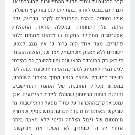
קרב הכרעה על עתיד מפעל ההתיישבות. להערכתי אז
וגם היום במבט לאחור, בהתייחס לנסיבות קיץ תשס"ה,
אילו נסחפה הנהגת המתנחלים לקרב הכרעה, ידם
היתה על התחתונה, במפלה נוראה. התנהלות
אסטרטגית מתחילה במקום בו מזהים מתחים בלתי
פתורים. מצד אחד היה ברור כי אין מצב לנטוש
יישובים ללא מאבק משמעותי, מצד שני, הוצבה ההבנה
כי כאן רק המערכה הראשונה ויש להיערך, גם בהיבטי
לגיטימציה לאומית, למערכה העיקרית שעוד נכונה לנו.
בשיווי המשקל שנוצר בגוש קטיף ובצפון השומרון,
במפגש מכלול התובנות של הנהגת המתיישבים
והנהגת כוחות הביטחון שהוטלו לזירת האירועים, אכן
נמנע אז קרב ההכרעה על עתיד מפעל ההתיישבות. מי
שביקשו באותם ימים קרב הכרעה בגוש קטיף, שאחריו
מומנטום של ניצול הצלחה ופינוי ללא מאבק ביתר
אזורי יהודה ושומרון, לא השיגו את מבוקשם.