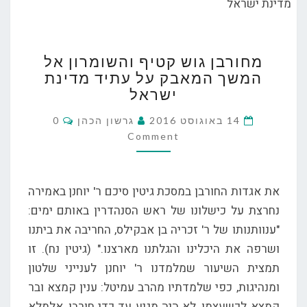
מחורבן
מחורבן גוש קטיף והשומרון אל
גוש
המשך המאבק על עתיד מדינת
קטיף
ישראל
והשומרון
אל
Comments
14 באוגוסט 2016
גרשון הכהן
0
המשך
Comment
המאבק
על
עתיד
את אגדות החורבן במסכת גיטין סיכם ר' יוחנן באמירה
מדינת
נחרצת על כישלונו של ראש הסנהדרין באותם ימים:
ישראל
"ענוותנותו של ר' זכריה בן אבקילס, החריבה את ביתנו
ושרפה את היכלינו והגלתנו מארצנו." (גיטין נח). זו
תמצית השיעור שמלמדנו ר' יוחנן לענייני שלטון
ומנהיגות, כפי שלמדתיו מהרב עמיטל: ענין קמצא ובר
קמצא לכשעצמו, לא היה מגיע עד כדי חורבן, אלמלא