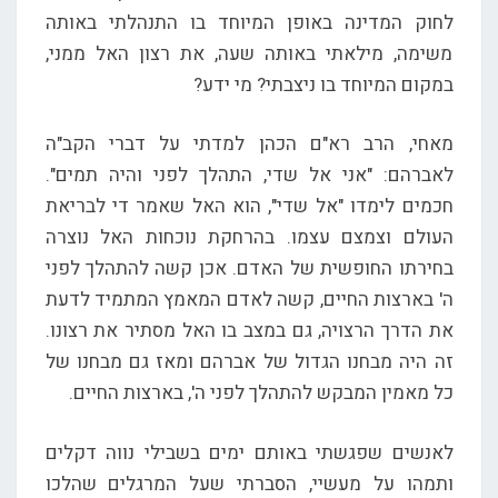
לחוק המדינה באופן המיוחד בו התנהלתי באותה
משימה, מילאתי באותה שעה, את רצון האל ממני,
במקום המיוחד בו ניצבתי? מי ידע?
מאחי, הרב רא"ם הכהן למדתי על דברי הקב"ה
לאברהם: "אני אל שדי, התהלך לפני והיה תמים".
חכמים לימדו "אל שדי", הוא האל שאמר די לבריאת
העולם וצמצם עצמו. בהרחקת נוכחות האל נוצרה
בחירתו החופשית של האדם. אכן קשה להתהלך לפני
ה' בארצות החיים, קשה לאדם המאמץ המתמיד לדעת
את הדרך הרצויה, גם במצב בו האל מסתיר את רצונו.
זה היה מבחנו הגדול של אברהם ומאז גם מבחנו של
כל מאמין המבקש להתהלך לפני ה', בארצות החיים.
לאנשים שפגשתי באותם ימים בשבילי נווה דקלים
ותמהו על מעשיי, הסברתי שעל המרגלים שהלכו