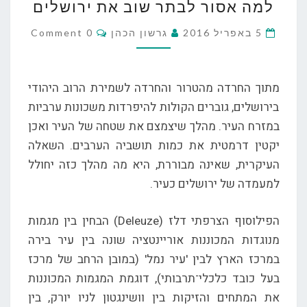
למה אסור לבתר שוב את ירושלים
אסור
לבתר
Comments
5 באפריל 2016
גרשון הכהן
0 Comment
שוב
את
ירושלים
מתוך החרדה מהטרור והחרדה לשמירת הרוב היהודי
בירושלים, גוברים הקולות להיפרדות משכונות ערביות
במזרח העיר. מהלך שיצמצם את שטחה של העיר ואכן
יקטין דרמטית את כמות תושביה הערבים. השאלה
העיקרית, שאינה מבוררת, היא מה מהלך כזה יחולל
למעמדה של ירושלים כעיר.
הפילוסוף הצרפתי דלז (Deleuze) הבחין בין מגמות
מנוגדות המכוננות אוריינטציה שונה בין עיר בירה
במרכז הארץ לבין 'עיר נמל' (במובן הרחב של מרכז
בעל כובד כלכלי־תרבותי), דוגמת המגמות המכוננות
את המתחים והזיקות בין וושינגטון לניו יורק, בין