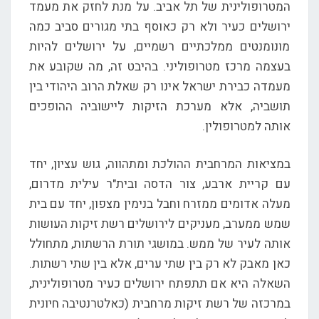
המטרופולינית של תל אביב. על מנת לחזק את מעמד
ירושלים כעיר ולא רק כאוסף בתי מגורים סביב כמה
מונומנטים ממלכתיים רשמיים, על ירושלים להיות
בעצמה מרכז מטרופוליני. בהיבט זה, מה שקובע את
מעמדה כבירת ישראל אינו רק שאלת הרוב היהודי בין
תושביה, אלא מערכת הזיקות ליישוביה ההופכים
אותה למטרופולין.
במציאות המרחבית ההולכת ומתהווה, גוש עציון, יחד
עם קריית ארבע, צור הדסה ובית"ר עילית מדרום,
מעלה אדומים ממזרח וחבל בנימין מצפון, יחד עם בית
שמש ממערב, מעניקים לירושלים רשת זיקות העושות
אותה לעיר של ממש. במושגי תורת הרשתות, מתחולל
כאן מאבק לא רק בין שתי ערים, אלא בין שתי רשתות.
השאלה היא אם תתפתח ירושלים כעיר מטרופולינית,
במרכזה של רשת זיקות מרחבית (כאלטרנטיבה חיונית