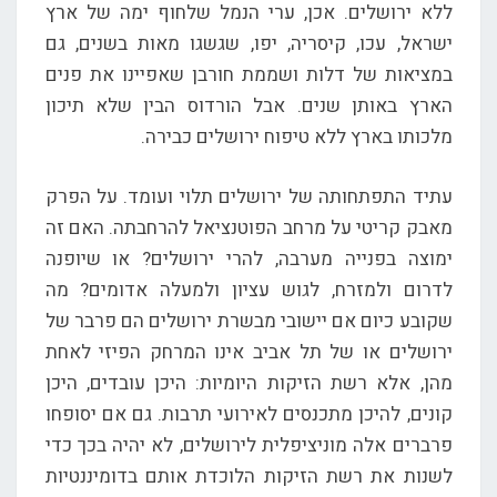
ללא ירושלים. אכן, ערי הנמל שלחוף ימה של ארץ
ישראל, עכו, קיסריה, יפו, שגשגו מאות בשנים, גם
במציאות של דלות ושממת חורבן שאפיינו את פנים
הארץ באותן שנים. אבל הורדוס הבין שלא תיכון
מלכותו בארץ ללא טיפוח ירושלים כבירה.
עתיד התפתחותה של ירושלים תלוי ועומד. על הפרק
מאבק קריטי על מרחב הפוטנציאל להרחבתה. האם זה
ימוצה בפנייה מערבה, להרי ירושלים? או שיופנה
לדרום ולמזרח, לגוש עציון ולמעלה אדומים? מה
שקובע כיום אם יישובי מבשרת ירושלים הם פרבר של
ירושלים או של תל אביב אינו המרחק הפיזי לאחת
מהן, אלא רשת הזיקות היומיות: היכן עובדים, היכן
קונים, להיכן מתכנסים לאירועי תרבות. גם אם יסופחו
פרברים אלה מוניציפלית לירושלים, לא יהיה בכך כדי
לשנות את רשת הזיקות הלוכדת אותם בדומיננטיות