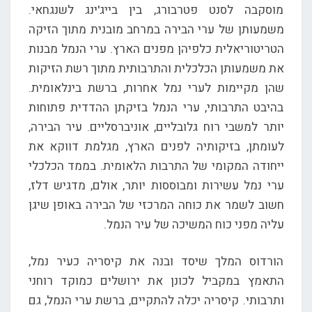
מוסקבה לסנט פטרבורג, בין בייג'ינג לשנגחאי.
משמעותן של ערי הבירה במרחב מובנית מתוך הזיקה
הטריטוריאלית כלפיהן מפנים הארץ. ערי הנמל מבנות
את משמעותן הכלכלית והתרבותית מתוך רשת הזיקות
שהן מקיימות לערי נמל אחרות, ברשת בינלאומית.
בהיבט התרבותי, ערי הנמל בזיקתן ההדדית פתוחות
יותר למשבי רוח גלובליים, אוניברסליים. עיר הבירה,
לעומתן, בזיקותיה לפנים הארץ, מגלמת דווקא את
ייחודה המקומי של התרבות הלאומית. בממד הכלכלי
ערי נמל עשירות ומבוססות יותר, אולם, מדגיש דלז,
חשוב לשמר את כוחה המרכזי של הבירה באופן שיגן
עליה מפני כוח המשיכה של עיר הנמל.
הורדוס המלך שיסד ובנה את קיסריה כעיר נמל,
התאמץ במקביל לכונן את ירושלים כמוקד רוחני
ותרבותי. קיסריה יכלה להתקיים, ברשת ערי הנמל, גם