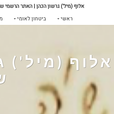
אלוף (מיל') גרשון הכהן | האתר הרשמי של
ראשי
ביטחון לאומי
מ
אלוף (מיל') 
ש