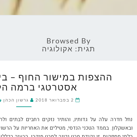
Browsed By
תגית:
אקולוגיה
ההצפות
ההצפות במישור החוף – ביט
במישור
החוף
אסטרטגי ברמה הל
–
ביטוי
2 בפברואר 2018
גרשון הכהן
לכשל
תכנון
נחל חדרה עלה על גדותיו, והותיר נזקים רחבים לבתים ולר
אסטרטגי
ברמה
ובאשקלון. בממד הטכני הנדסי, מטילים את האחריות על הרשויו
הלאומית
בלתי מספקות. זו נקודת מבט נכונה למבט מיקרו. הבעיה בכלל