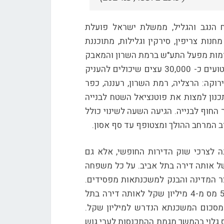
 הנגב והגליל, ממשלת ישראל פועלת
ות צריפין, סירקין וגלילות, מתוכננת
ננת על אדמות מפעל התע"ש ברמת השרון והמאבק
המתנהל על תכנית זו ראויים לתשומת לב מיוחדת. בשטח זה, נטועים כ- 30,000 עצים שיכולים להעניק
וקה: הרצליה, רמת השרון, רעננה, כפר
כנון למצות את פוטנציאל השטח לבנייה
החוף לבנייה. הגיעה השעה לשינוי כולל
 המרחב ההולך ומצטופף עד סף אסון.
ה לצרכי שוק הדירות החופשי, אלא גם
ל אותה דירה בתל אביב. על כל משפחה
ר המדינה והבנק למשכנתאות מפסידים.
מס הרכישה 5% ממיליון שקל לדירה בכרמיאל הוא רבע מ- 5% מס מ-4 מיליון שקל לאותה דירה בתל
4 מיליון שקל הוא אחר מסכום המשכנתא הנדרש למיליון שקל.
ס גלוי בהמשך מגמת ההתכנסות לערי גוש