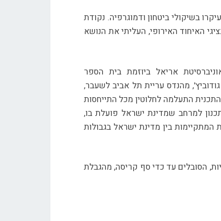
קרו בשיקולי ביטחון ודמוגרפיה. נקודת
יגי האיחוד האירופי, העליתי את הנושא
וניברסיטת אריאל ביוזמת בית הספר
ודוביץ', מהנדס עריית תל אביב לשעבר,
תכנית המתאר הארצית- תמ"א 35. לטענתו, התכנית התעלמה לחלוטין מכל התייחסות
נון למרחב שמדינת ישראל פועלת בו,
המתקיימות בין מדינת ישראל בגבולות
ת, הסובלים עד כדי סף קריסה, מהגבלת