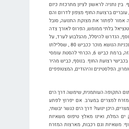
 בין נתניה לראשון לציון מתרכזת כיום
-60% מהאוכלוסייה היהודית בארץ. שלושה כבישי אורך: 2,4,6, עוברים ברצועת החוף מצפון לדרום והם
ך רוב שעות היום. בשעות העומס, גם כביש 6 שהיה אמור לפתור את מצוקת התנועה, סובל
וטנציאל בלתי ממומש, הפרוס לאורך צדה
וסף, הנדרש להיסלל, מהגלבוע לערד, על
בסיס ציר אלון, בתווך האמצעי בין בקעת הירדן לשדרת ההר. בתכניות הנושא מוכר ככביש 80 , שסלילתו
ממישור אדומים לערד, עוכבה עד כה מסיבות מדיניות. כביש כזה, ברמת כביש 6, הכרחי להסטת עומסי
בכבישי רצועת החוף. בנוסף, כביש מהיר
מרון, הפלסטינים והיהודים, המצטופפים
 תום התקופה העותמנית, שימשה דרך הים
מזרח למצרים במערב. אם יפרוץ לפתע
ים, היכן ינועו? דרך הים כגשר יבשתי,
 ים המלח, ואינו מאלץ טיפוס משאיות
ף: משאיות וגם רכבות, מארצות המזרח