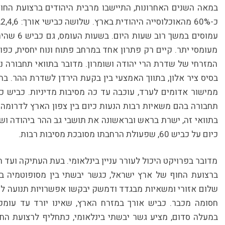
במאה השנים האחרונות, התיישבו מרבית היהודים ברצועת החוף.
כ
עמוסים במש
מעומסי יתר. קיים רק פתרון אחד במרחב פתוח ונוח יחסית, כפ
המזרחי של שדרת הרי יהודה ושומרון. מדובר בתוואי תחבורה נ
תחבורה בהם משאיות רבות הנעות כיום בין צפון הארץ לדרומה 
בתוואי זה, ישרת בראש ובראשונה את תושבי גב ההר ביהודה ושו
כיום על כביש 60, שפעולת הרחבתו מסובכת מסיבות רבות.
מדובר בפרויקט היכול לעורר עניין בינלאומי. בעת העתיקה ועד
ברצועת החוף של ארץ ישראל, כגשר יבשתי בין מסופוטמיה ב
שלום אזורי ומשאיות מבגדד ודמשק יבקשו אפשרויות תנועה למצר
חסומה מכבר. כביש אורך במזרח הארץ, שאינו יורד עד עומק
במעלה סדום, מציע גשר יבשתי בינלאומי, כתחליף לרצועת החו