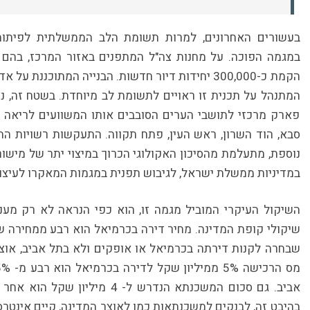
בעשורים האחרונים, למרות תשומת הלב הממשלתית לפיתוח
במגמה הפוכה. על מחנות צה"ל המתפנים באזור המרכז, בהם מחנ
הקמת כ-300,000 יחידות דיור חדשות. הבנייה המתוכ
פארק מרכזי לתושבי הערים הסובבים אותו המשוועים לריאה יר
סבא, הוד השרון, ראש העין, פתח תקווה. התעקשות רשויות הת
נוספת, מתעלמת מהסיכון האקולוגי הכרוך במיצוי יתר של מישור 
במדיניות ממשלת ישראל, לגיבוש תפנית במגמות המאקרו לעיצוב
השיקול העיקרי המוביל מגמה זו, הוא כפי הנראה לא רק מענ
שיקולי קופת המדינה. מחיר דירה בכרמיאל הוא רבע ממחירה ש
שבחרה לקנות דירתה בכרמיאל או אופקים ולא בתל אביב, אוצ
אביב. גם סכום המשכנתא הנדרש ל- 
בהיבט זה, לבנקים למשכנתאות כמו לאוצר המדינה, קיים אינטר