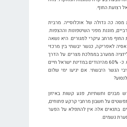
ל רצועת החוף.
מסה כה גדולה של אוכלוסייה. מרבית
יים, מוגנת מפני השיטפונות וההצפות.
החוף מרחב עיקרי למגורים. היא נשאה
סיה לאפריקה, כגשר יבשתי בין מרכזי
יליזציה ממערב בממלכת מצרים. על הדרך
הראשית הזו, ריכזה ההתיישבות הציונית מעל ארבעה מיליון איש. כ- 60% מהיהודים במדינת ישראל חיים
בי הגשר היבשתי. אם יגיעו ימי שלום
לנסוע?
 מבנים ותשתיות, פגע קשות באיזון
תפשטים על חשבון מרחבי קרקע פתוחים,
ם. בתנאים אלה אין להתפלא על הפער
בסערת גשמים.