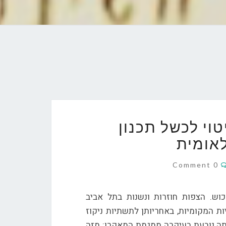
וי לכשל תכנון
אומית
Comments
0 Comment
כוש. הצפות חוזרות ונשנות בתל אביב
ת המקומיות, באחריותן לתשתיות ניקוז
ותה נובעת בעיקרה ממגמת המאקרו: מזה