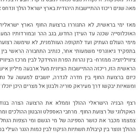
מאה שנים ריכוז ההתיישבות היהודית בארץ ישראל הולך ונדחס א
מאז ימי בראשית, לא התגוררו ברצועת החוף הארץ ישראלית 
האוכלוסייה שכנה עד העידן החדש, בגב ההר ובמורדותיו המערב
מימי העולם העתיק ועד לתקופה העות'מנית, לא שימשה רצועת 
בתפקיד גיאוגרפי משמעותי אחר, כנתיב התחבורה הראשי בין א
ציוויליזציה ממזרח- בין נהרות הפרת והחידקל לבין מרכז הציוו
כיום ברצועת החוף בין חדרה לגדרה, יושבים למעשה על נתי
ומשאיות יבקשו דרך מעיראק סוריה ולבנון אל מצרים היכן יוכלו 
רצף הבניה הישראלי ההולך וממלא את הרצועה הצרה בגודש
האקולוגי של רצועת החוף. מרחבי האספלט והבטון ההולכים ומ
צמצמו מכבר את כושר הספיגה של מי הגשם ומי הצפות הנחלי
ההולך ונוצר בין קיבולת תשתיות הניקוז לבין כמות הנגר העילי 