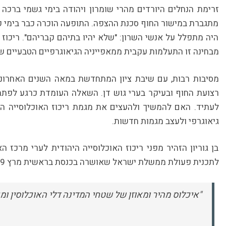
זרימת הנחלים היורדים מהרי שומרון ויהודה בימי גשמי ברכה
מתגברת במישור החוף סכנת ההצפה. התופעה הוכרה כבר בימי קד
היה מתפלל על אנשי השרון: "שלא יהיו בתיהם קבריהם". ריכוז 
מבחינה זו התעלמות עקבית ממאפייניה הגיאוגרפיים הטבעיים ש
מסיבות רבות, עם שיבת ציון המתחדשת במאה השנים האחרונו
רצועת החוף ובעיקר בערי גוש דן. השאלה העומדת כרגע לפת
לעתיד. האם להמשיך ולהעצים את מגמת ריכוז האוכלוסייה היהו
גיאוגרפי ולעצב מגמות חדשות.
בן גוריון הזהיר מפני ריכוז האוכלוסייה היהודית לערי מרכז הא
לתכנית פעולת ממשלת ישראל שאושרה בכנסת בראשית מרץ 1949, סעיף מיוחד האומר:
"איכלוס מהיר ומאוזן של שטחי המדינה דלי האוכלוסין ומנ