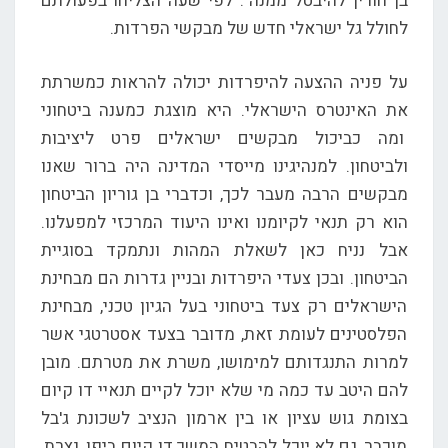
בן חורין להיבטל ממנה". לפי שעה הצליחו בפעולתם
לחולל גל ישראלי חדש של מבקשי הפרדות.
על פניה ההצעה להיפרדות יכולה להראות כמשרתת
את האינטרס הישראלי. היא מוצגת כמענה ביטחוני
ומה כביכול מבקשים ישראלים פרט ליציבות
ולביטחון. למנהיגינו מייסדי המדינה היה ברור שאנו
מבקשים הרבה מעבר לכך, וכדברי בן גוריון הביטחון
הוא רק תנאי לקיומנו ואינו היעוד המרכזי למפעלנו.
אבל נניח כאן לשאלת המהות ונתמקד בסוגיית
הביטחון. ובכן צעדי היפרדות ובניין גדרות הם מבחינת
הישראלים רק צעד ביטחוני בעל הגיון טכני, מבחינת
הפלסטינים לעומת זאת, מדובר בצעד אסטרטגי אשר
למרות התנגדותם למימושו, משרת את מטרתם. מובן
להם היטב עד כמה מי שלא יוכל לקיים תנאיי דו קיום
בצומת גוש עציון או בין ארמון הנציב לשכונת ג'בל
מוכבר, גם לא יוכל להבטיח המשך דו קיום ביפו, נצרת,