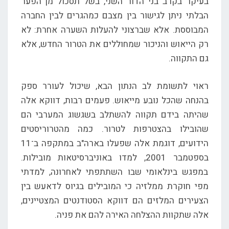
בעיקר בקרב בני הדור השני, בשל תסכול מן הפער
הבלתי ניתן לגישור בין מצבם כמהגרים לבין החברה
המבוססת. אלא שברצוני להעלות השערה אחרת: לא
רק הייאוש והניכור שמחוללים את הטרור החדש, אלא
גם התקווה.
ראוי לתשומת לב הנתון הבא, שיכול לעורר ספק
בהנחה שהכל נובע מייאוש. פעמים רבות, דווקא אלה
שהיתה בידם תקווה להשתלב בשגשוג המערבי הם
שהובילו בהצטרפות לטרור. כמה מהטרוריסטים
הידועים, דוגמת אלה שפעלו בארה"ב במתקפה ב־11
בספטמבר 2001, למדו באוניברסיטאות מובילות.
במפגש בינלאומי שבו השתתפתי לאחרונה, למדתי
מפי חוקרת ממלזיה כי המובילים בגיוס לדאעש בין
הצעירים המלזים הם דווקא הסטודנטים המצטיינים,
אלה שתקוות ההצלחה האירה להם את פניה.