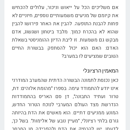
אם משליכים הכל על ייאוש וניכור, עלולים להכחיש
את קיומם של מניעים משמעותיים נוספים, חיוניים לא
פחות להבנת התופעה. להבין את האחר פירושו להבין
שהוא לא בהכרח כמוך. מלבד ביטחון ושגשוג, אדם
מבקש גם משמעות. זו ליבת הדיון ההומניסטי בשאלת
האדם: האם הוא יכול להסתפק בבשורת החיים
הטובים שמציעים לו במערב?
המאמין הרציונלי
כאן נכנסת לתמונה הבשורה הדתית שהמערב המודרני
אינו יודע להתמודד עימה. בספרו "מהומת אלוהים: דת,
טרור ועתיד התבונה", דן סם האריס בהתמודדות
הנדרשת מצד העולם המערבי לנוכח הטרור החדש,
המונע ממניעים דתיים. הוא מאשים את הדת בהיותה
גורם בלתי רציונלי, "מעיין נובע של אלימות". בשל כך,
לדעתו, יש להרחיק את הדת ולהפרידה מן המרחב