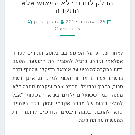
הדלק לטרור: לא הייאוש אלא
לטרור:
התקווה
לא
הייאוש
Comments
25 באוגוסט 2017
גרשון הכהן
2
אלא
Comments
התקווה
לאחר שנודע על הפיגוע בברצלונה, מומחים לטרור
אסלאמי נקראו, כרגיל, להסביר את התופעה. הפעם
ידעו במקרה להצביע על אימאם רדיקלי שהטיף ולכד
ברשתו צעירים מהדור השני למהגרים, ארגן רשת
טרור, הדריך והפעיל. תהייה אחת עיקרית נותרה ללא
מענה. כמו ששואלים ילדים בשיא הפשטות: "אבל
למה?" דורות של מחקר אקדמי יעסקו בכך. בינתיים
כדאי להתבונן בכמה היבטים הנדרשים להתמודדות
המעשית עם התופעה.