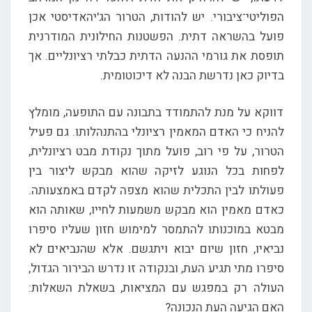
הפוליטי־ציבורי. יש להודות, הטרור הג'יהאדיסטי אכן
פועל בהשראה דתית. הפשטנות החילונית המודרנית
תופסת את גורמי ההנעה הדתית כבלתי רציונליים. אך
בדיוק כאן נדרשת הבנה לא דיכוטומית.
דווקא על מנת להתמודד בתבונה עם התופעה, מומלץ
להניח כי האדם המאמין רציונלי בהתנהלותו. גם פעיל
הטרור, על פי רוב, פועל מתוך נקודת מבט רציונלית,
לפחות בכל הנוגע לזיקה שהוא מבקש ליצור בין
פעולתו לבין התכלית שהוא מצפה לקדם באמצעותה.
כאדם מאמין הוא מבקש משמעות לחייו, שאותה הוא
מבטא במוכנותו להתמסר למימוש חזון שעליו סיפרו
נביאיו, חזון שיום יבוא ויתגשם. אלא שהנביאים לא
סיפרו מתי תגיע העת, ובנקודה זו נדרש הבירור הגדול,
העולה רק במפגש עם המציאות, בשאלת השאלות:
האם הגיעה העת הנכונה?