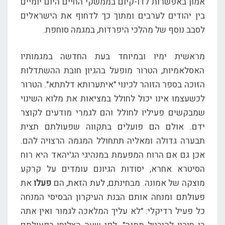
אמון באפשרות לדו-קיום בממשקי החיים היום יומיים
בין יהודים לערבים ומתוך כך לדחוף את הישראלים
לסבב נוסף של מהלכי היפרדות, במגמה סוחפת.
מראשית ימיו ובמיוחד בעת החדשה במגמותיו
האסלאמיות, הטרור מופעל בהגיון חובת ההשתדלות
הזוכה בספר הזוהר לכינוי "איתערותא דלתתא". הטרור
לכשעצמו אינו יכול לחולל במציאות את מלוא השינוי
שמבקשים פעיליו לחולל והם לגמרי מודעים לקוצר
ידם. אולם הם פועלים בתקווה שפעולתם תצית
תבערה גדולה ומאליה תתחולל המגמה הרצויה להם.
אכן גם אם הרוח המפעמת במנהיגי הג'יהאד היא רוח
הסיטרא אחרא, יסודות הגיונם עומדים על קרקע
מוצקה של אמונה. מבחינתם, לעת הזאת, הם
פעלו
את
פעולתם ומנחה אותם הבנת העיקרון הבסיסי המנחה
כל פעיל רדיקלי: "לא עליך המלאכה לגמור ואין אתה