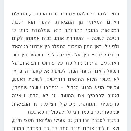
נוטים לומר כי בלהט אמונתו בכוח ההקרבה, מתעלם
האדם המאמין מן המציאות. ההפך הוא הנכון.
המציאות בתנאי התהוותה היא שמלמדת אותו כי
הגיעה השעה – ומעודדת אותו, בכוח אמונתו, לקום
ולפעול. כאן טמון הוויכוח המפלג בין ארגוני הג'יהאד
הרדיקליים – בין אל־קאעידה לבין דאעש. בין שני
הארגונים קיימת מחלוקת על פירוש המציאות, על
השאלה אם הגיעה העת. לשיטת אל־קאעידה, עדיין
לא בשלו מלוא התנאים הנדרשים. לשיטת דאעש,
עכשיו הגיע הרגע הגדול – "נפתחו שערי שמיים",
ואסור להחמיץ את המועד. זו לא הדת, שאינה
פרגמטית ומנותקת משיקול רציונלי; זו המציאות
שמספרת להם כמה רציונלי לפעול דווקא כעת.
בניגוד לסברה הרווחת, גם פעילי הג'יהאד חפצי חיים,
ולא ישליכו אותם מנגד סתם כך. גם האדרת המוות