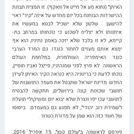
האיתן" (נחנא מע אל חייט אל וואקף). זו תמצית תבונת
ההישרדות הבוחנת בכל יום מחדש על איזה "קיר" ראוי
להישען. שלטון שלא ישכיל לבטא במעשיו את
איתנותו ולא יצליח לשכנע כי נוכחותו במרחב בת-
קיימא, לא זו בלבד שלא יזכה באמון נתיניו, הוא אף
ימצא אותם מעזים לחתור כנגדו. גם המרד הערבי
כנגד האימפריה העות'מנית, במלחמת העולם
הראשונה לא פרץ לפני שמנהיגיו, פייצל ואביו חוסיין,
נוכחו לדעת כי בריטניה היא כנראה הקיר האיתן לעידן
החדש. מדינת ישראל שתבטל את מעמד התושבות של
תושבי שכונות קצה בירושלים, תתקשה להבטיח
לתושבי עכו יפו ונצרת שלא יבוא יום ומשיקולי תועלת
ו"שמירת רוב יהודי", לא תפגע גם במעמדם. ביסוסו
של חשד כזה הוא שמן על מדורת הטרור.
פורסם לראשונה ב"עולם קטן", 15 אפריל 2016.