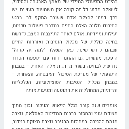
בהיבט התפעולי המיידי של מאמץ האבטחה והסיכול,
לשאלה מדוע כל זה קורה אין משמעות מעשית. יש
בכך דמיון להצלת אדם שעובר התקף לב: ברגע
החירום תלויה הצלת החיים בסדרת פעולות טכניות,
יעילות ומיידיות; אולם לאחר התייצבות המצב, נדרשת
בחינה כוללת של מכלול הנסיבות ואורחות החיים
שבהם נדרש שינוי. כאן השאלה "למה זה קרה?"
הופכת מעשית. גם ההתמודדות עם תופעת הטרור
נדרשת לבחינה בשתי מדרגות אלה: האחת – במבחן
התפעולי של מערכת הסיכול והאבטחה, והאחרת –
במבחן מכלול הנסיבות הסוציולוגיות, הכלכליות
והדתיות, המחוללות את התופעה ומניעות אותה.
אומרים שזה קורה בגלל הייאוש והניכור. נכון: מתוך
מצוקת עוני ומחסור ברבות ממדינות האסלאם, נוצרה
מגמת ההגירה. במחוזות ההגירה נוצרת מצוקת הניכור,