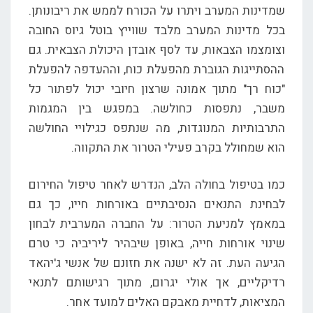
שמדינות המערב ויתרו על הכורח לממש את ריבונותן.
בכל מדינות המערב מלבד שווייץ בוטל גיוס החובה
וצומצמו הצבאות, עד לסף אובדן היכולת הצבאית. גם
ההסתייגות הגוברת מהפעלת כוח, וההעדפה להפעלת
"כוח רך" מתוך אמונה שרצון חיובי יכול לפתור כל
משבר, נתפסות כחולשה. במפגש בין המגמות
התרבותיות המנוגדות, מה שנתפס כגילויי החולשה
הוא שמחולל בקרב פעילי הטרור את התקווה.
כמו בטיפול בחולה הלב, הנדרש לאחר טיפול החירום
לבחינת התנאים הנסיבתיים באורחות חייו, כך גם
במאמץ למניעת הטרור: על החברה המערבית לבחון
שינוי אורחות חייה, באופן שיבהיר ליריביה כי טרם
הגיעה העת. זה לא ישנה את חזונם של אנשי ג'יהאד
רדיקליים, אך אולי יגרום, מתוך רגישותם לתנאי
המציאות, לדחיית מאבקם האלים למועד אחר.