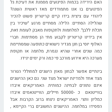
האם הירידה בכמות הפיגועים מסמנת את דעיכת גל
הפיגועים בו אנו מתמודדים מאז ראשית השנה?
ליהודי עם ציצית בידו קיים קריטריון פשוט להכיר
שהלילה הסתיים: הלילה מסתיים מרגע "שיכיר בין
תכלת ללבן". למלחמות ולתקופות מאבק לעומת זאת,
אין בידינו קריטריון לקבוע מתי הן מסתימות. חברי
האלוף יוסי בן חנן מגדיר נישואים כתופעה שמסתיימת
כמה שנים אחרי שהיא נגמרת, מלחמה או תקופת
מערכה היא אירוע מורכב פי כמה ורק ימים יגידו.
בינתיים אפשר לבחון מאזן הישגים למחוללי הטרור
מצד אחד ולמדינת ישראל מצד שני. גם כאן ההישגים
אינם נתונים לבחינה כמותית. האמריקאים איבדו
בווייטנאם כ -50000 חיילים, הווייטנאמים איבדו
כמליון וחצי. האמריקאים ניצחו ברוב הקרבות אבל
הפסידו במלחמה. ההישגים החשובים ברי הקיימא ,