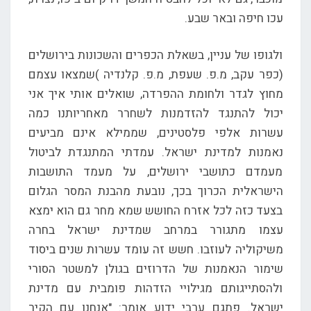
עכו חיפה ובאר שבע.
ולגופו של עניין, בשאלת הכפרים והשכונות בירושלים
(כפר עקב, מ.פ. שעפת, מ.פ. קלנדיה )שמצאו עצמם
מחוץ לגדר ולחומת ההפרדה, שואלים אותי איך אני
יכול להתנגד להזדמנות לשחרר מאחריותנו כמה
עשרות אלפי פלסטינים, שממילא אינם מביעים
נאמנות למדינת ישראל. עמדתי המתנגדת לביטול
מעמדם כתושבי ירושלים, על מעמד התושבות
הישראלית הכרוך בכך, נובעת מהבנת המסר הגלום
בצעד כזה לכל אזרח החושש שמא מחר גם הוא ימצא
עצמו מתגורר במרחב שמדינת ישראל בחרה
משיקוליה לעוזבו. חשש זה עומד עשרות שנים ביסוד
שימור הנאמנות של הדרוזים בגולן למשטר הסורי
ולהסתייגותם מגילויי הזדהות פומבית עם מדינת
ישראל. פתגם ערבי ידוע אומר: "אנחנו עם הקיר