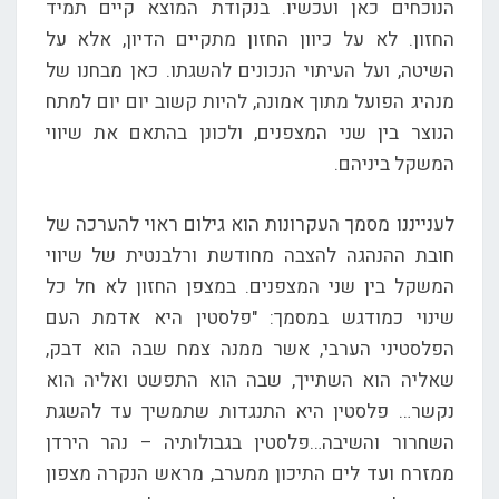
הנוכחים כאן ועכשיו. בנקודת המוצא קיים תמיד
החזון. לא על כיוון החזון מתקיים הדיון, אלא על
השיטה, ועל העיתוי הנכונים להשגתו. כאן מבחנו של
מנהיג הפועל מתוך אמונה, להיות קשוב יום יום למתח
הנוצר בין שני המצפנים, ולכונן בהתאם את שיווי
המשקל ביניהם.
לענייננו מסמך העקרונות הוא גילום ראוי להערכה של
חובת ההנהגה להצבה מחודשת ורלבנטית של שיווי
המשקל בין שני המצפנים. במצפן החזון לא חל כל
שינוי כמודגש במסמך: "פלסטין היא אדמת העם
הפלסטיני הערבי, אשר ממנה צמח שבה הוא דבק,
שאליה הוא השתייך, שבה הוא התפשט ואליה הוא
נקשר… פלסטין היא התנגדות שתמשיך עד להשגת
השחרור והשיבה…פלסטין בגבולותיה – נהר הירדן
ממזרח ועד לים התיכון ממערב, מראש הנקרה מצפון