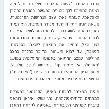
הסדר באמירה: "לשנה הבאה בירושלים הבנויה" ולא
באמת התחייבו לכך בהוויית המעשה. במגמת ההיגיון
האסלאמי, לעומת זאת, עצם הגמישות הפרגמטית,
נושאת הגיון דתי. הוויתור מכורח הנסיבות הוא תמיד
זמני, בהמתנה לשעת כושר להתקדמות לשלב הבא. גם
לכורח הוויתור יש הצדקה דתית, כעיכוב המבטא את
רצון האל, ומחייב את המאמין לשאתו בסבלנות.
("סאבר") עד לבוא הישועה. מדובר בהכרה במצב
החולשה כמצב המתואר באמונה המוסלמית במושג
"מארחלת אל איסתדעף" שפירושו "שלב חולשה".
מכאן הגיון ההתנהלות בתורת שלבים ("מארחלייה")
הנושא בו זמנית ציווי אמוני דתי והכוונה פרגמטית.
מופת תמציתי לתבונת האיזון הפרגמטי במערכת
המתחים הדתית-פוליטית, נתן נשיא איראן רוחאני
בדבריו למנהיגי דת באיראן באסיפה לקראת רמאדן