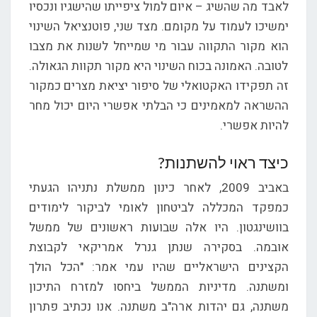
לאבד מה שהשיג – איום למול ציפייתו שהישגיו ונכסיו
ימשיכו לעמוד על מקומם. מצד שני, פוטנציאל השינוי
הוא מקור התקווה עבור מי שמייחל לשנות את מצבו
לטובה. האמונה בכוח השינוי היא מקור תקוות הגאולה.
זה תפקידו האקטואלי של סיפור יציאת מצרים כמקור
ההשראה למאמינים כי הבלתי אפשרי היום יכול מחר
להיות אפשרי.
כיצד ראוי להשתנות?
באביב 2009, לאחר כינון ממשלת נתניהו הגעתי
כמפקד המכללה לביטחון לאומי לביקור לימודים
בוושינגטון. היו אלה שבועות ראשונים של ממשל
אובמה. בסקירה שנתן גנרל אמריקאי לקבוצת
הקצינים הישראליים שהיו עמי אמר: "הכל הולך
ומשתנה. מדיניות הממשל ביחסו למזרח התיכון
משתנה, גם יהדות ארה"ב משתנה. אנו נכתיב פתרון