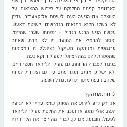
הרדיקליים – בין אל־קאעידה לבין דאעש. בין שני
הארגונים קיימת מחלוקת על פירוש המציאות, על
השאלה אם הגיעה העת. לשיטת אל־קאעידה, עדיין
לא בשלו מלוא התנאים הנדרשים. לשיטת דאעש,
עכשיו הגיע הרגע הגדול – "נפתחו שערי שמיים",
ואסור להחמיץ את המועד. זו לא הדת, שאינה
פרגמטית ומנותקת משיקול רציונלי; זו המציאות
שמספרת להם כמה רציונלי לפעול דווקא כעת.
בניגוד לסברה הרווחת, גם פעילי הג'יהאד חפצי חיים,
ולא ישליכו אותם מנגד סתם כך. גם האדרת המוות
שלהם נובעת מתוך תודעת גודל השעה.
לדחות את הקץ
אם רק נדע לזרוע את הספק שמא עדיין לא הגיעה
העת, אולי נמנע או נעכב את החלטת פעילי הג'יהאד
לפעול. חובתנו, אם כן, לברר מה יוצר את הלך הרוח