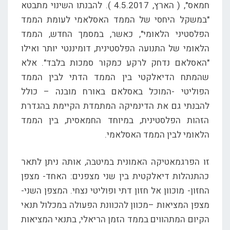
חמאס", ( הארץ, 4.5.2017 ). להבנתו השינוי מתבטא
"במשקל היחסי של הממד האסלאמי לעומת הממד
הפלסטיני הלאומי", כאשר, במסמך החדש, הממד
הלאומי של התנועה הפלסטינית, דומיננטי יותר ואילו
"האסלאם נדחק לרקע כמקור סמכות בלבד". אלא
שהמתח הדיאלקטי בין הממד הדתי לבין הממד
הפוליטי -המוכל באסלאם באורח מובנה – כולל
להבנתי גם את הדינמיקה המתמדת הקיימת בהגדרת
הזהות הפלסטינית, במיוחד החמאסית, בין הממד
הלאומי לבין הממד האסלאמי.
זו הפרגמאטיקה האמונית במיטבה, אותה ניתן לתאר
כהתנהלות דיאלקטית בין שני מצפנים: האחד- מצפן
החזון- מוכוון אל חזון דתי ופוליטי נצחי. המצפן השני-
מצפן המציאות –מכוון להכוונת הפעולה במכלול תנאי
הקיום המתהווים בממד הזמן הריאלי, בתנאי המציאות