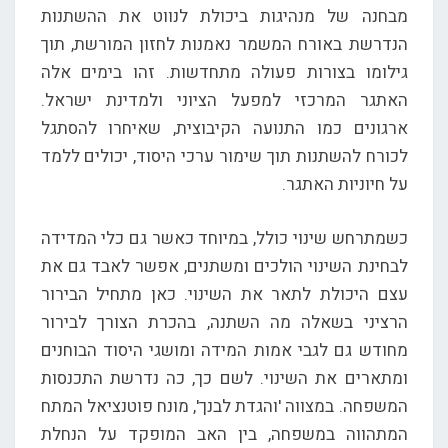
מבחנה של מנהיגות ביכולת לנווט את ההשתנות
הנדרשת באורח המשמר נאמנות לחזון המורשת, תוך
גילומו בצורות פעולה מתחדשות. זהו בימים אלה
האתגר המרכזי למפעל הציוני ולמדינת ישראל.
ארגונים כמו התנועה הקיבוצית, שאיחרו להסתגל
לכורח להשתנות תוך שימור ערכי היסוד, יכולים ללמד
על חיוניות האתגר.
כשמתרחש שינוי כולל, במיוחד כאשר גם כלי המדידה
לבחינת השינוי הולכים ומשתנים, אפשר לאבד גם את
עצם היכולת לתאר את השינוי. כאן מתחיל הבירור
הרציני בשאלה מה השתנה, בהכרת הצורך לבירור
מחודש גם לגבי אמות המידה ומושגי היסוד הבוחנים
ומתארים את השינוי. לשם כך, כה נדרשת התכנסות
המשפחה. במצווה 'והגדת לבנך', מונח פוטנציאל המתח
המתהווה במשפחה, בין האב המופקד על הנחלת