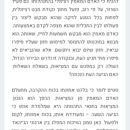
להניח כי האדם המאמין רציונלי בהתנהלותו. גם פעיל
הטרור, על פי רוב, פועל מתוך נקודת מבט רציונלית,
לפחות בכל הנוגע לזיקה שהוא מבקש ליצור בין
פעולתו לבין התכלית שהוא מצפה לקדם באמצעותה.
כאדם מאמין הוא מבקש משמעות לחייו, שאותה הוא
מבטא במוכנותו להתמסר למימוש חזון שעליו סיפרו
נביאיו, חזון שיום יבוא ויתגשם. אלא שהנביאים לא
סיפרו מתי תגיע העת, ובנקודה זו נדרש הבירור הגדול,
העולה רק במפגש עם המציאות, בשאלת השאלות:
האם הגיעה העת הנכונה?
נוטים לומר כי בלהט אמונתו בכוח ההקרבה, מתעלם
האדם המאמין מן המציאות. ההפך הוא הנכון.
המציאות בתנאי התהוותה היא שמלמדת אותו כי
הגיעה השעה – ומעודדת אותו, בכוח אמונתו, לקום
ולפעול. כאן טמון הוויכוח המפלג בין ארגוני הג'יהאד