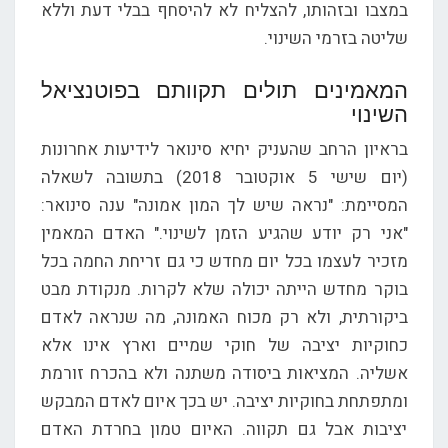
במצבו ובזהותו, להצליח לא להיסחף בבלי דעת וללא
שליטה בזרמי השינוי.
המאמינים תולים תקוותם בפוטנציאל
השינוי
בראיון הרחב שהעניק יחיא סינואר לידיעות אחרונות
(יום שישי 5 אוקטובר 2018) בתשובה לשאלה
המסיימת: "נראה שיש לך המון אמונה" ענה סינואר:
"אני רק יודע שהגיע הזמן לשינוי." האדם המאמין
מזכיר לעצמו בכל יום מחדש כי גם זריחת החמה בכל
בוקר מחדש הייתה יכולה שלא לקרות. מנקודת מבט
ביקורתית, ולא רק מכוח האמונה, מה שנראה לאדם
כחוקיות יציבה של חוקי שמיים וארץ אינו אלא
אשליה. המציאות ביסודה משתנה ולא בהכרח זורמת
ומתפתחת בחוקיות יציבה. יש בכך איום לאדם המבקש
יציבות אבל גם תקווה. האיום טמון בחרדת האדם