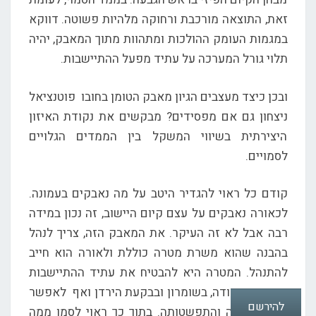
זאת, התוצאה מורכבת ורחוקה מלהיות פשוטה. דווקא
במגמות העומק ההולכות ומתהוות מתוך המאבק, יהיה
תלוי גורל המערכה על עתיד מפעל ההתיישבות.
ובכן כיצד מעצבים הגיון מאבק הטומן בחובו פוטנציאל
ניצחון גם אם מפסידים? מבקשים את נקודת האיזון
היצירתית בשיווי המשקל בין הממדים הגלויים
לסמויים.
קודם כל ראוי להגדיר היטב על מה נאבקים בעמונה.
לכאורה נאבקים על עצם קיום היישוב, זה נכון במידה
רבה אבל לא זה העיקר. את המאבק הזה, צריך לנהל
בהבנה שהוא משרת מטרה כוללת ולאורה הוא חייב
להתנהל. המטרה היא להבטיח את עתיד ההתיישבות
הקיימת ביהודה, בשומרון ובבקעת הירדן ואף לאפשר
להירשם
את הרחבתה והתפשטותה. בתוך כך ראוי לסמן ממה