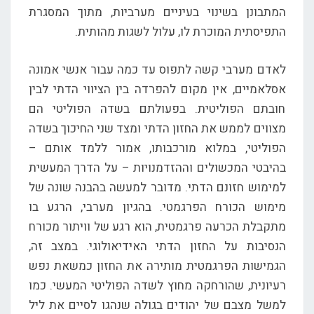
המתבונן בשינוי בעיניים מערביות, מתוך המסגרת
התפיסתית המוכרת לו, עלול לשגות מהותית.
לאדם מערבי קשה לתפוס עד כמה עבור אנשי אמונה
אסלאמיים, אין מקום להפרדה בין הציווי הדתי לבין
חובתם הפוליטית. בפעולתם בשדה הפוליטי הם
מצווים לממש את החזון הדתי ומצד שני החיכוך בשדה
הפוליטי, במלוא מורכבותו, אמור ללמד אותם –
בהיבטי המכשולים וההזדמנויות – על הדרך המעשית
למימוש חזונם הדתי. מדובר למעשה בהבנה שונה של
מימוש הכורח הפרגמטי. בהגיון מערבי, הרגע בו
מתקבלת הכרעה פרגמטית, הוא רגע של וויתור מכורח
הנסיבות על החזון הדתי האידיאולוגי. במצב זה,
הגמישות הפרגמטית מותירה את החזון כמשאת נפש
רעיונית, שהורחקה מחוץ לשדה הפוליטי המעשי. כמו
למשל מצבם של יהודים בגולה שנהגו לסיים את ליל