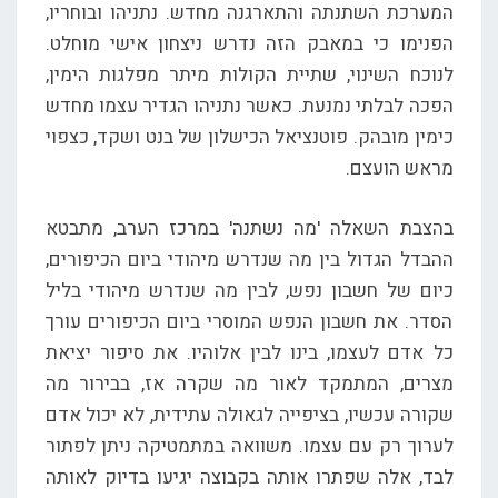
המערכת השתנתה והתארגנה מחדש. נתניהו ובוחריו,
הפנימו כי במאבק הזה נדרש ניצחון אישי מוחלט.
לנוכח השינוי, שתיית הקולות מיתר מפלגות הימין,
הפכה לבלתי נמנעת. כאשר נתניהו הגדיר עצמו מחדש
כימין מובהק. פוטנציאל הכישלון של בנט ושקד, כצפוי
מראש הועצם.
בהצבת השאלה 'מה נשתנה' במרכז הערב, מתבטא
ההבדל הגדול בין מה שנדרש מיהודי ביום הכיפורים,
כיום של חשבון נפש, לבין מה שנדרש מיהודי בליל
הסדר. את חשבון הנפש המוסרי ביום הכיפורים עורך
כל אדם לעצמו, בינו לבין אלוהיו. את סיפור יציאת
מצרים, המתמקד לאור מה שקרה אז, בבירור מה
שקורה עכשיו, בציפייה לגאולה עתידית, לא יכול אדם
לערוך רק עם עצמו. משוואה במתמטיקה ניתן לפתור
לבד, אלה שפתרו אותה בקבוצה יגיעו בדיוק לאותה