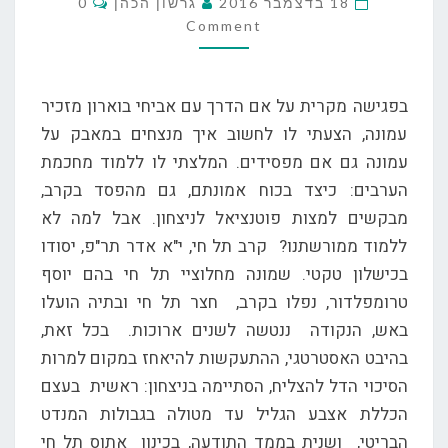
18 בדצמבר 2016
גרשון הכהן
0
קרב
Comment
ומנצחים
במערכה,
או
בפגישה מקרית על אם הדרך עם אביחי בוארון מזכיר
להפך
עמונה, הצעתי לו לחשוב איך מנצחים במאבק על
עמונה גם אם מפסידים. המלצתי לו ללמוד מחכמת
הערבים: כיצד בכוח אמונתם, גם מהפסד בקרב,
מבקשים למצות פוטנציאל לניצחון. אבל למה לא
ללמוד ממורשתנו? קרב תל חי, י"א אדר תר"פ, יסודו
בכישלון טקטי. שמונה מחלוציי תל חי בהם יוסף
טרומפלדור, נפלו בקרב, חצר תל חי ובתיה הועלו
באש, הנקודה ננטשה לשנים ארוכות. בכל זאת,
בהיבט האסטרטגי, ההתעקשות להיאחז במקום למרות
הסיכוי הדל להצליח, הסתיימה בניצחון: ראשית בעצם
הכללת אצבע הגליל עד מטולה בגבולות המנדט
הבריטי, ושנית בממד התודעה, בכינון אתוס תל חי