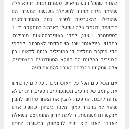
בהנחה שהכל נובע מייאוש. פעמים רבות, דווקא אלה
שהיתה בידם תקווה להשתלב בשגשוג המערבי הם
שהובילו בהצטרפות לטרור. כמה מהטרוריסטים
הידועים, דוגמת אלה שפעלו בארה"ב במתקפה ב־11
בספטמבר 2001, למדו באוניברסיטאות מובילות.
במפגש בינלאומי שבו השתתפתי לאחרונה, למדתי
מפי חוקרת ממלזיה כי המובילים בגיוס לדאעש בין
הצעירים המלזים הם דווקא הסטודנטים המצטיינים,
אלה שתקוות ההצלחה האירה להם את פניה.
אם משליכים הכל על ייאוש וניכור, עלולים להכחיש
את קיומם של מניעים משמעותיים נוספים, חיוניים לא
פחות להבנת התופעה. להבין את האחר פירושו להבין
שהוא לא בהכרח כמוך. מלבד ביטחון ושגשוג, אדם
מבקש גם משמעות. זו ליבת הדיון ההומניסטי בשאלת
האדם: האם הוא יכול להסתפק בבשורת החיים