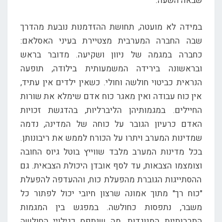
שבאה השעה.
במידה לא מועטה, תחושת ההזדמנות נובעת מהדרך
שבה החברה המערבית מצטיירת בעיני האסלאם:
כחברה במגמה של ניוון ושקיעה. מדובר בראש
ובראשונה בירידה המשמעותית בילודה, תופעה
הנראית כביטוי חולשה וחולי. כשאין ילדים אין עתיד,
אין כוח עבודה ואין מאגר כוח אדם שימלא את שורות
החיילים. במגמותיהן הליברליות, בהדגשת זכויות
האדם כרעיון הגובר על כוחה של המדינה, נדמה
שמדינות המערב ויתרו על הכורח לממש את ריבונותן.
בכל מדינות המערב מלבד שווייץ בוטל גיוס החובה
וצומצמו הצבאות, עד לסף אובדן היכולת הצבאית. גם
ההסתייגות הגוברת מהפעלת כוח, וההעדפה להפעלת
"כוח רך" מתוך אמונה שרצון חיובי יכול לפתור כל
משבר, נתפסות כחולשה. במפגש בין המגמות
התרבותיות המנוגדות, מה שנתפס כגילויי החולשה