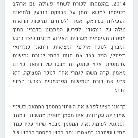
2014. בהנמקתו לכורח לשתף פעולה עם ארה"ב
בכניסתו למשא ומתן על פרויקט הגרעין ולתיאום
הפעילות בעיראק, אמר: "לעיתים גמישות הרואית
נעלה על ג'יהאד". לפרשן המתבונן בדבריו מתוך
מסגרת תפיסתית מערבית, האירוע מדגים כיצד ברגע
המבחן, לנוכח אילוצי המציאות, רוחאני כמדינאי
רציונלי, הניח בצד את חזונו הדתי לטובת גמישות
פרגמטית. אלא שמנקודת מבטו של רוחאני כאדם
מאמין, קרה משהו לגמרי אחר: לנוכח המצוקה, הוא
צבע את כורח הגמישות הפרגמטית בצבעי הציווי
הדתי.
כך אני מציע לפרש את השינוי במסמך החמאס: כשינוי
שמבחינה עקרונית, אינו מסמן תפנית ממשית . בממד
הסמנטי, לעומת זאת, המסמך מבטא שינוי עליו עמד
מתי שטיינברג במאמרו: "מה חדש במסמך החדש של