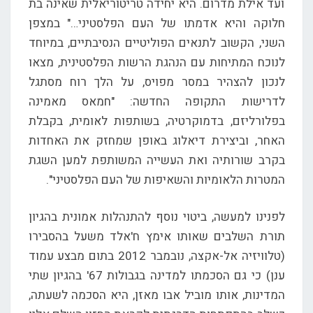
ועד אילת מדרום. היא יחידה טריטוריאלית שאינה בת
חלוקה והיא אדמתו של העם הפלסטיני…" במצפן
השני, הקשוב לתנאים הפוליטיים הנסיבתיים, במיוחד
לנוכח המתיחות עם הנהגת הרשות הפלסטינית, מצאו
לנכון להצהיר במסר מפויס, על הלך רוח מסתגל
לדרישות התקופה החדשה: "חמאס מאמינה
בפלורליזם, בדמוקרטיה, בשותפות לאומית, בקבלת
האחר, וביצירת דיאלוג באופן שמחזק את האחדות
בקרב שורותיה ואת העשייה המשותפת למען השגת
המטרות הלאומיות והשאיפות של העם הפלסטיני".
לפנינו למעשה, ביטוי נוסף להתנהלות אמונית בהגיון
תורת השלבים שאותו אימץ ח'אלד משעל בהסבירו
(טלוויזיה אל-אקצה, נובמבר 2012 בתום מבצע עמוד
ענן) כי גם הסכמתו למדינה בגבולות 67' בהגיון שתי
המדינות, אותו מוביל אבו מאזן, היא הסכמה לשעתה,