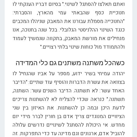
ואתם תאלצו להסתגל לשינוי." בסיום דבריו הענקתי לו
חנוכיית כסף שהבאתי עמי מהארץ, והסברתי:
"החנוכייה מסמלת עבורנו את המאבק שניהלו המכבים
כנגד השינוי ההלניסטי הגלובלי. בכל שנה בחנוכה, אנו
מנחילים את מורשת המאבק, בתקווה שנמשיך לעמוד
ולהתמודד מול כוחות שינוי בלתי רצויים."
כשהכל משתנה משתנים גם כלי המדידה
יהודה עמיחי בשיר ידוע, מספר על אביו שהנחיל לו
בצוואה את עשרת הדברות והוסיף עוד שתיים: "הדיבר
האחד עשר: לא תשתנה. הדיבר השנים עשר: השתנה,
תשתנה." כנראה שכדי להצליח לא להשתנות צריכים
לדעת היכן ובמה כן להשתנות. את האיזון בין שני
הציוויים המנוגדים צריך אדם בן חורין לברר מידי יום
מחדש. אי היכולת להסתגל לשינויים נדרשים עלולה
להוביל אדם, ארגונים וגם מדינה עד כדי התפרקות. זה