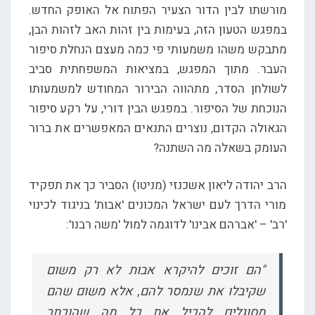
מורשתו לבין הדור הצעיר הפתוח אל האופק החדש.
במפגש הטעון הזה, בעימות בין זהות האב לזהות הבן,
מתבקש משהו משמעותי פי כמה מעצם הנחלת סיפור
העבר. מתוך המפגש, במציאות המשפחתית סביב
לשולחן הסדר, מתהווה הבירור המחודש למשמעותו
הנוכחת של הסיפור. במפגש הבין דורי, על רקע סיפור
הגאולה הקדום, נוצרים התנאים המאפשרים את ברור
העומק בשאלה מה השתנה?
הרב יהודה ליאון אשכנזי (מניטו) הסביר כך את תפקיד
מורי הדרך לעם ישראל המכונים 'אבות' בניגוד לכינוי
'רב' – 'אברהם אבינו' לדוגמה למול 'משה רבנו':
"הם זוכים להיקרא אבות לא רק משום
שקיבלו את שנמסר להם, אלא משום שהם
מסוגלים להכיל את כל מה שהוכתר