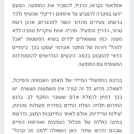
אסלאמי נקראו, כרגיל, להסביר את התופעה. הפעם
ידעו במקרה להצביע על אימאם רדיקלי שהטיף ולכד
ברשתו צעירים מהדור השני למהגרים, ארגן רשת
טרור, הדריך והפעיל. תהייה אחת עיקרית נותרה ללא
מענה. כמו ששואלים ילדים בשיא הפשטות: "אבל
למה?" דורות של מחקר אקדמי יעסקו בכך. בינתיים
כדאי להתבונן בכמה היבטים הנדרשים להתמודדות
המעשית עם התופעה.
בהיבט התפעולי המיידי של מאמץ האבטחה והסיכול,
לשאלה מדוע כל זה קורה אין משמעות מעשית. יש
בכך דמיון להצלת אדם שעובר התקף לב: ברגע
החירום תלויה הצלת החיים בסדרת פעולות טכניות,
יעילות ומיידיות; אולם לאחר התייצבות המצב, נדרשת
בחינה כוללת של מכלול הנסיבות ואורחות החיים
שבהם נדרש שינוי. כאן השאלה "למה זה קרה?"