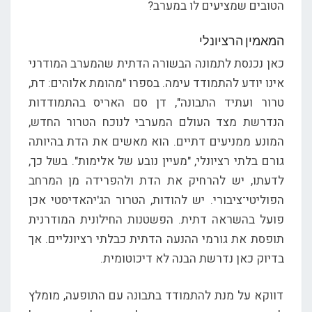
הטובים שמציעים לו במערב?
המאמין הרציונלי
כאן נכנסת לתמונה הבשורה הדתית שהמערב המודרני
אינו יודע להתמודד עימה. בספרו "מהומת אלוהים: דת,
טרור ועתיד התבונה", דן סם האריס בהתמודדות
הנדרשת מצד העולם המערבי לנוכח הטרור החדש,
המונע ממניעים דתיים. הוא מאשים את הדת בהיותה
גורם בלתי רציונלי, "מעיין נובע של אלימות". בשל כך,
לדעתו, יש להרחיק את הדת ולהפרידה מן המרחב
הפוליטי־ציבורי. יש להודות, הטרור הג'יהאדיסטי אכן
פועל בהשראה דתית. הפשטנות החילונית המודרנית
תופסת את גורמי ההנעה הדתית כבלתי רציונליים. אך
בדיוק כאן נדרשת הבנה לא דיכוטומית.
דווקא על מנת להתמודד בתבונה עם התופעה, מומלץ