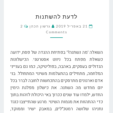
לדעת
לדעת להשתנות
להשתנות
Comments
21 באפריל 2019
גרשון הכהן
2
Comments
השאלה 'מה נשתנה?' בפתיחת ההגדה של פסח, ידועה
כשאלת מפתח בכל ניווט אסטרטגי. הכישלונות
הגדולים בעסקים, באהבה, בפוליטיקה, כמו גם בענייני
המלחמה, מתחילים בהתעלמות משינוי המתחולל. בני
אדם וארגונים מתרסקים בהתכחשות לחובה לברר בכל
יום מחדש מה השתנה. את כישלון מפלגת הימין
החדש, ילמדו עוד שנים ככרוך באי היכולת לזהות בתוך
כדי ההתהוות את מגמות השינוי. מרגע שהתייצבו כנגד
נתניהו שלושה רמטכ"לים, במאבק ישיר וממוקד,