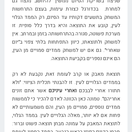
שניצח בשריקת הסיום ממשיך להיחשב מנצח גם
למחרת. בכדורגל כצורת עימות, בעצם התרחשות
המשחק בתשעים דקותיו עד הסיום, רק הממד הגלוי
לעין, קובע את התוצאה והיא בדרך כלל סופית. זו
מערכת פשוטה, סגורה בהתרחשותה בזמן ובמרחב. אין
למשחק ולתוצאתו, כיוון התפתחות בלתי צפוי ב"יום
שאחרי". גם אם יש למשחק ממדים סמויים מן העין,
הם אינם נספרים בקביעת התוצאה.
תוצאת מאבק או קרב לעומת זאת, נקבעת לא רק
בממדים הגלויים לעין. זו להבנתי תכלית הציווי: "ולא
תתורו אחרי לבבכם
ואחרי עיניכם
אשר אתם זונים
אחריהם". טמונה כאן הכוונה לאדם להכיר כי לממשות
ממדים נוספים, סמויים מן העין, והם משמעותיים לא
פחות אם לא יותר, מאלה הגלויים לעין. בממד הגלוי,
לתוצאת המאבק על עמונה מבחן תוצאה פשוט וברור:
מבחן הקיום הפיזי בראש הגבעה. בממד הסמוי, לעומת