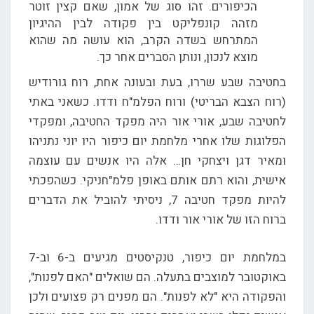
הכיפורים. זהו סוג של אמון, שאם קצין זוטר
מזהה קונפליקט בין פקודה לבין ההיגיון
המתרחש בשדה הקרב, הוא עושה מה שהוא
מוצא לנכון, ונותן הסברים אחר כך.
בחטיבה שבע שררו, בעת ובעונה אחת, רוח גורודיש
(רוח הצבא הבריטי) ורוח הפלמ"ח ודדו. כשאני באתי
לחטיבה שבע, אורי אור היה מפקד החטיבה, ומפקדי
הפלוגות שלו אחרי מלחמת יום כיפור היו יוני נתניהו
ומאיר דגן ויצחקי חן… אלה היו אנשים עם עוצמה
אישית, והוא רתם אותם באופן פלמ"חניקי. כשהפכתי
להיות מפקד חטיבה 7, ניסיתי להוביל את הדברים
ברוח הזו של אורי אור ודדו.
במלחמת יום כיפור, טנקיסטים מגיעים ב-6 וב-7
באוקטובר למוצבים בתעלה. הם שואלים "האם לפנות",
והפקודה היא "לא לפנות". הם מפנים רק פצועים ולכן