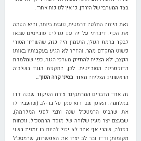
בצד המערבי של הירדן, כי אין לנו כוח אחר".
זאת הייתה החלטה דרמטית, נועזת ביותר, והיא הטתה
את הכף. דיברתי על זה עם גנרלים סובייטים שבאו
לבקר ברמת הגולן, התזמון היה כזה, שהשריון הסורי
פשוט התקדם מהר, והחי"ר לא הגיע בעקבותיו באותו
הקצב, ולא הצליח להחזיק מערכי הגנה, כפי שמלמדת
הדוקטרינה הסובייטית. לכן, התקפת הנגד בשלביה
הראשונים הצליחה מאוד.
בסיני קרה הפוך…
זה אחד הדברים המרתקים: צורת הפיקוד שבנה דדו
במלחמה. האופן שבו הוא סמך על בר-לב (שהעביר לו
את שרביט הרמטכ"ל שנה וחצי לפני המלחמה),
שבעצם יצר מעין שלוחה של מוסד הרמטכ"ל; נוכחות
כפולה, שהרי אף אחד לא יכול להיות בו זמנית בשני
מקומות; ודדו ובר לב יצרו את האפשרות, שרמטכ"ל