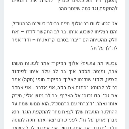
(הסגן) היו משוכנעים שצריך למצות את התנאים
להתקפת נגד כמה שיותר מהר.
אז הגיע לשם רב אלוף חיים בר-לב כשליח הרמטכ"ל,
והם הצליחו לשכנע אותו. בר לב התקשר לדדו – ואת
חלק מהשיחה הם דיברו בסרבו-קרואטית – ודדו אמר
לו: "לך על זה".
עכשיו מה עושים? אלוף הפיקוד אמר לעשות משהו
אחר, ומוסה מספר איך בר לב עלה איתו לפיקוד
הצפון, ולפני שנכנסו לאלוף הפיקוד חופי (חקה) אמר
בר לב למוסא: "סתום את הפה, אני אדבר… אני אסדר
את זה". הם נכנסו אל האלוף. בר לב ניגש אליו, חיבק
אותו ואמר: "דיברתי עם הרמטכ"ל, הוא ממש שמח על
ההחלטה הנועזת שלך לצאת מחר להתקפת הנגד. הוא
מברך אותך על זה". לפני שהם יצאו אמר חקה למוסה
פלד: "תזכור: אם אתה נכשל, אני אמרתי לך להישאר