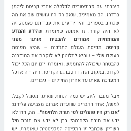
דיברתי עם פרופסורים לכלכלה אחרי קריסת ליהמן
ברדרז. הם מאמינים, שאם רק היו עושים שם את מה
שכתוב בספרים, והיו יודעים את עבודתם נאמנה, זה
לא היה קורה. זו אמונה שאומרת ש
הידע והמדע
והמומחיות אמורים להבטיח אותנו מפני
קריסה
. תפיסת העולם התנ"כית – שהיא תפיסת
העולם שלי – שהיא לחלוטין לא לוקחת את המודרנה
כהבטחה שיכולה להתממש; ואומרת: יום יום הכל יכול
לקרוס. במקום הזה, דדו, ברגע הקריסה, היה – הוא וכל
המערכת שאתו עד אחרון החיילים – גיבורים.
אבל מעבר לזה, יש כמה הנחות שאינני מסוגל לקבל.
למשל, אחד הדברים שוועדת אגרנט מצביעה עליהם:
"אם רק היו פועלים לפי תורת הלחימה"
… מה, דדו לא
ידע את תורת הלחימה? ברן לא ידע את תורת חיל
השריון שכתב? זו התפיסה המכניסטית שאומרת: יש