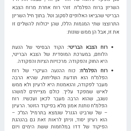
השריון ברוח הפלמ"ח. זוהי רוח אחרת מרוח הצבא
הבריטי שהביאו האלופים לסקוב וטל. בתוך חיל השריון
התרוצצו שתי המגמות הללו, שהן יכולות להשלים זו
את זו, אבל הן ממש שונות:
רוח הצבא הבריטי:
הקוד הבסיסי של הנעת
הלוחם, במערכת המוסדית של הצבא הבריטי,
היא החוק והפקודה: מרכזיות הציות והפקודה.
רוח הפלמ"ח:
כוח ההנעה העיקרי של רוח
הפלמ"ח הוא תודעת השליחות, שהיא הרבה
מעבר לפקודה, והנאמנות היא לרעיון ולא ממש
לאיש שמפקד עליך. כולם מצייתים למשהו
נשגב, שהוא הרבה מעבר לכאן ועכשיו. רוח
הפלמ"ח נותנת אמון מלא בפיקוד הזוטר. הרעיון
– של שרביט הגנרל שנמצא בתרמיל המ"כ –
הוא רעיון יסוד, וניתן לראות זאת גם בהנהגת
הפיקוד של דדו במלחמות ששת הימים ויום