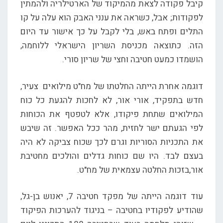
קיבל פקודה לצאת מהמיקוד של הארטילריה ולהמתין
לפקודות; אבל, כשראה את ענני האבק הוא עלה על קו
התלים ופתח באש, בלי לקבל על כך אישור עד היום
הזה. כתוצאה מכניסת השריון הישראלי ללוחמה,
הושמדו כמעט חטיבה וחצי של שריון סורי.
דוגמה אחרת הייתה החלטתו של מח"ט מילואים צעיר,
חדש בתפקיד, אורי אור, לא לחכות להגעת כל כוח
המילואים שתחת פיקודו, אלא לטפטף את הכוחות
לפי הגעתם ישר לחזית, מהר ככל האפשר. זה שיבש
את התכניות הסוריות וגרם לכך שכוח צביקה לא היה
בעצם לבד. היו שם כוחות גדלים והולכים מחטיבת
אור,בזכות החלטה עצמאית של מח"ט.
עוד דוגמה הייתה של מפקד חטיבה 7, יאנוש בן-גל,
שהודיע לפקודיו בחטיבה – בניגוד להערכות הפיקוד