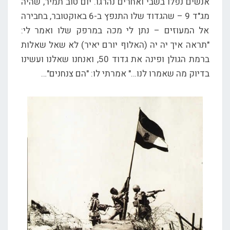
אנשים נפלו בשבי ואחרים נהרגו. יום טוב תמיר, שהיה
מג"ד 9 – שהגדוד שלו התנפץ ב-6 באוקטובר, בחבירה
אל המעוזים – נתן לי מכה במרפק שלו ואמר לי:
"תראה איך יה יה (האלוף יורם יאיר) לא שאל שאלות
ברמת הגולן ופינה את גדוד 50, ואנחנו שאלנו ועשינו
בדיוק מה שאמרו לנו…" אמרתי לו: "הם צנחנים"…