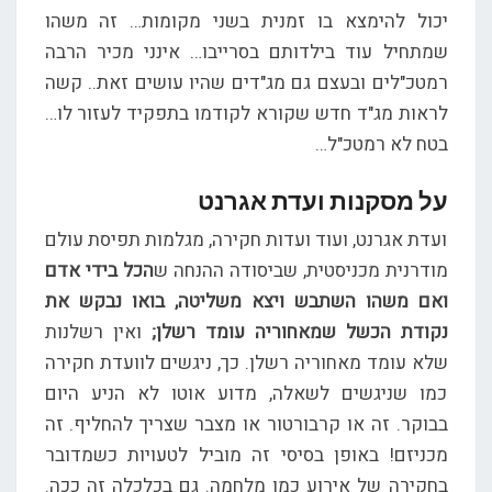
יכול להימצא בו זמנית בשני מקומות… זה משהו
שמתחיל עוד בילדותם בסרייבו… אינני מכיר הרבה
רמטכ"לים ובעצם גם מג"דים שהיו עושים זאת.. קשה
לראות מג"ד חדש שקורא לקודמו בתפקיד לעזור לו…
בטח לא רמטכ"ל…
על מסקנות ועדת אגרנט
ועדת אגרנט, ועוד ועדות חקירה, מגלמות תפיסת עולם
מודרנית מכניסטית, שביסודה ההנחה ש
הכל בידי אדם
ואם משהו השתבש ויצא משליטה, בואו נבקש את
נקודת הכשל שמאחוריה עומד רשלן;
ואין רשלנות
שלא עומד מאחוריה רשלן. כך, ניגשים לוועדת חקירה
כמו שניגשים לשאלה, מדוע אוטו לא הניע היום
בבוקר. זה או קרבורטור או מצבר שצריך להחליף. זה
מכניזם! באופן בסיסי זה מוביל לטעויות כשמדובר
בחקירה של אירוע כמו מלחמה. גם בכלכלה זה ככה.