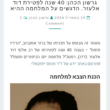
גרשון הכהן: 40 שנה לפטירת דוד
הכהן:
אלעזר. הדגשים על המלחמה ההיא
40
שנה
Comments
19 באפריל 2016
גרשון הכהן
1
לפטירת
Comment
דוד
אלעזר.
הדגשים
מאמר זה מבוסס על תכניתו של ברור אסקרוב, "הרדיו
על
פתוח" – בעבור 40 שנה לפטירתו של רב אלוף דוד
המלחמה
ההיא
אלעזר (דדו), רמטכ"ל מלחמת יום הכיפורים ותומלל
ו
פורסם באתר ידע של ד"ר פנחס יחזקאלי
.
הכנת הצבא למלחמה