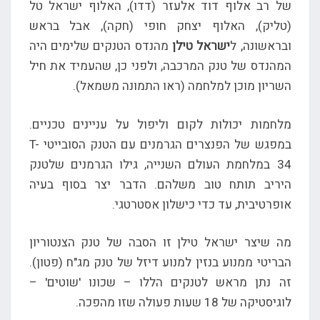
של רב אלוף דוד אלעזר (דדו), האלוף ישראל טל
(טליק), האלוף יצחק חופי (חקה), אבל בראש
ובראשונה, ל
ישראל טילן
מהנדס הטנקים שלימים היה
המהנדס של טנק המרכבה, ולפני כן, שהעמיד את חיל
השריון מוכן למלחמה (ראו התמונה משמאל).
מלחמות יכולות לקום וליפול על עניינים טכניים.
במפגש של הפנצרים הגרמנים עם הטנק הסובייטי T-
34 במלחמת העולם השנייה, גילו הגרמנים שלטנק
היריב תותח טוב משלהם. הדבר יצר בסוף בעיה
אופרטיבית, עד כדי כישלון אסטרטגי.
מה שיצר ישראל טילן זו הסבה של טנק הצנטוריון
הבריטי ממנוע בנזין למנוע דיזל של טנק מג"ח (פטון).
זה נתן מראש לטנקים הללו – שכונו 'שוטים' –
לוגיסטיקה של 18 שעות פעולה שזו מהפכה.