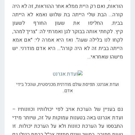
הוראות, ואם רק היית ממלא אחר ההוראות, זה לא היה
קורה… הבת שלי הייתה בת שלוש ואמא לא הייתה
בבית. החליפו את שעון החורף לשעון
קיץ. לקחתי אותה בבוקר לגן ואמרתי לה: "צריך למהר,
לקחו לנו בלילה שעה". ואז היא אמרה לי: "אם אמא
הייתה בבית זה לא היה קורה"… היא אדם מודרני. יש
מישהו שאחראי…
ועדת אגרנט: תפיסת עולם מודרנית מכניסטית, שהכל בידי
אדם..
גם בעניין של הערכת אויב לפי יכולותיו וכוונותיו –
ועדת אגרנט באה בטענות עמוקות על זה, שיותר מידי
התבססו על הערכת כוונות ולא על הערכת יכולות. זו
טעות חמורה. במשך שנים מחזיק צה"ל ברמת הגולן גם