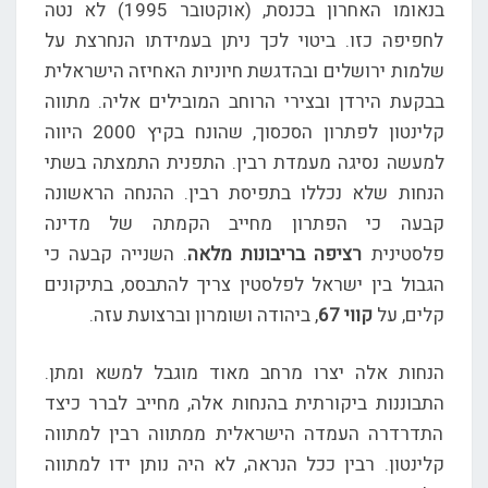
בנאומו האחרון בכנסת, (אוקטובר 1995) לא נטה
לחפיפה כזו. ביטוי לכך ניתן בעמידתו הנחרצת על
שלמות ירושלים ובהדגשת חיוניות האחיזה הישראלית
בבקעת הירדן ובצירי הרוחב המובילים אליה. מתווה
קלינטון לפתרון הסכסוך, שהונח בקיץ 2000 היווה
למעשה נסיגה מעמדת רבין. התפנית התמצתה בשתי
הנחות שלא נכללו בתפיסת רבין. ההנחה הראשונה
קבעה כי הפתרון מחייב הקמתה של מדינה
פלסטינית
רציפה בריבונות מלאה
. השנייה קבעה כי
הגבול בין ישראל לפלסטין צריך להתבסס, בתיקונים
קלים, על
קווי 67
, ביהודה ושומרון וברצועת עזה.
הנחות אלה יצרו מרחב מאוד מוגבל למשא ומתן.
התבוננות ביקורתית בהנחות אלה, מחייב לברר כיצד
התדרדרה העמדה הישראלית ממתווה רבין למתווה
קלינטון. רבין ככל הנראה, לא היה נותן ידו למתווה