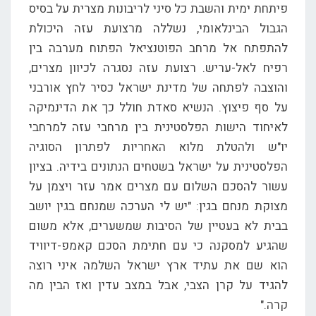
פיתחת ימית והשבת כל סיני לריבונות מצרית על בסיס
הגבול הבינלאומי, נשללה מרצועת עזה היכולת
להתפתח אל מרחב הפוטנציאל הפתוח מערבה בין
רפיח לאל-עריש. רצועת עזה נסגרה לכיוון מצרים,
והוצבה לפתחה של מדינת ישראל כסיר לחץ אורבני
על סף פיצוץ. הנשיא סאדת חולל כך את הדינמיקה
לאיחוד הישות הפלסטינית בין מרחבי עזה למרחבי
יו"ש ולהטלת מלוא האחריות לפתרון הסוגיה
הפלסטינית על ישראל בשטחים הנתונים בידיה. בציון
עשור להסכם השלום עם מצרים אמר עזר ויצמן על
מצוקת מנחם בגין: "יש לי הערכה שמנחם בגין יושב
בבית לא בעטיין של הסיבות שמשערים, אלא משום
שהגיע למסקנה כי עם חתימת הסכם קאמפ-דיוויד
הוא שם את עתיד ארץ ישראל השלמה איני רוצה
להגיד על קרן הצבי, אבל במצב עדין ואז הבין מה
קרה."