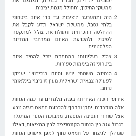
ישובים יהודיים, תגדיר גבולות, תצמצם את
ממשקי החיכוך, ותחולל מגמת יציבות.
היה ותתערער היציבות עד כדי איום ביטחוני
בלתי נסבל, ממשלת ישראל תדע לקבל את
ההחלטה ההכרחית ותשלח את צה"ל למתקפה
לסיכול ולהכרעת האיום ממרחבי המדינה
הפלסטינית.
צה"ל בעליונותו המתמדת יוכל להסיר איום
ביטחוני זה ביממות ספורות.
הנסיגה משטחי יו"ש וסיום ה"כיבוש" יעניקו
לפעולה צבאית ישראלית מעין זו גיבוי בינלאומי
נרחב.
אירועי השנה האחרונה בעזה מלמדים עד כמה הנחות
אלה מופרכות. יתכן והדחף להכרעת חמאס בעזה נובע
אצל שוחרי הנסיגה הנוספת, ממבוכת הפער המתגלה
בגבול עזה בין הנחות הקונספציה לבין המציאות, כאילו
שמהלך לניצחון על חמאס נחוץ למען אישוש הנחות