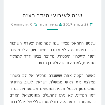
שנה
שנה לאירועי הגדר בעזה
לאירועי
הגדר
Comments
29 במרץ 2019
גרשון הכהן
0 Comment
בעזה
שלטון החמאס מציין שנה למהומות "צעדת השיבה"
בגדר רצועת עזה. לא מדובר במשהו שקרה לפני שנה
והפך לזיכרון היסטורי. מדובר בציון דרך לתהליך
מתפתח, למגמה חדשה ולעידן חדש.
כאשר רקטה אחת ששוגרה מרפיח אל לב השרון,
מאלצת את ראש ממשלת ישראל לשוב בחופזה
מוושינגטון ולבטל תכנית מפגשים משמעותית בסדר
יומו המדיני, לא ניתן להתעלם מפוטנציאל האיום
שהתהווה ברצועת עזה. גם למטה הכללי של צה"ל ברור