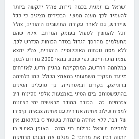
ישראל בו זמנית בכמה זירות, צה"ל יתקשה ביותר
להעמיד לכך מענה ממשי. הבכירים מציגים כי ככל
שיידרש, גם לאחר עקירת התושבים היהודים, צה"ל
יוכל להמשיך לפעול בעומק המרחב. אלא שהם
מתעלמים מהחסך הגדול בסדר הכוחות הנדרש לכך.
ללא מסת נוכחות האוכלוסייה היהודית, צה"ל ימצא
עצמו מוכה וייסוג כפי שנסוג במאי 2000 מדרום לבנון.
במלחמה החדשה, המתקיימת בהגיון חדש, לאזרחים
מיועד תפקיד משמעותי במאמץ הכולל. כמו בלחימה
בדונייצק, בקרים ובאפחזייה. כך פועלים הסינים
בהתפשטותם בים הסיני באמצעות אלפי ספינות דיג
אזרחיות. זה הכורח המוכר מראשית ימי הציונות
למצות שילוב אחיזה אזרחית עם אחיזה צבאית. קיצורו
של דבר, ללא אחיזה מתמדת בשטחי C במלואם, אין
למדינת ישראל גבולות בני הגנה. האופן האישי בו
התווה רבין את מרחבי C מגלם את הבנתו מרחיקת