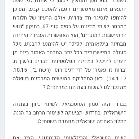
לשעבר. הוא טען וממשיך לטעון כי אמנם לפי שעה
התנאים אינם מאפשרים הגעה להסכם קבע, ומסוכן
להיחפז לנסיגה חד צדדית, אולם הרעיון של חלוקת
המרחב לשתי מדינות על בסיס קווי 67, בתיקון "גושי
ההתיישבות המוכרים", הוא האפשרות הסבירה היחידה
מבחינה בינלאומית. לפיכך יש להימנע להבנתו, מכל
פעולה התיישבותית בכל יתר המרחב האמור ביום מן
הימים להיכלל במדינה הפלסטינית. דברים בלשון זו,
וברוח זו נאמרו על ידי דניס רוס. (רשת ב' , 10:15,
14.1.17) כאן המחלוקת המעשית המרכזית בשאלה
מה נכון לנו לעשות בעת הזו במרחבי C ?
בברור הזה טמון הפוטנציאל לשינוי כיוון בעמדה
הישראלית. בחידוש תביעתה לשימור מרחב בר הגנה,
התלוי באחיזה ישראלית מתמדת בשטחי C.
השיח הישראלי והבינלאומי הדומיננטי, הציב את