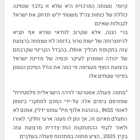
קיומי. טענתה המרכזית היא שלא זו בלבד שנסיגה
כוללת של כוחות צה”ל משטחי יו”ש תדחק את ישראל
לגבולות שאינם
ברי הגנה, אלא שקרוב לוודאי שהיא אף תביא
להיווצרותה של ישות טרור בדומה לזו שצמחה ברצועת
עזה בתקופת תהליך אוסלו, בהבדל הקריטי שקרבתם
של יהודה ושומרון לעיקר נכסיה של מדינת ישראל
ברצועת החוף מעצימה פי כמה את גודל הסיכון הטמון
בפינוי שטחים אלו.
“מתווה פעולה אסטרטגי לזירה הישראלית פלסטינית”
שפורסם בימים אלה על-ידי המכון למחקרי ביטחון
לאומי INSS , בהנהגת אלוף מיל’ עמוס ידלין, אמנם לא
התעלם מאיום זה, אך נתן לו מענה ארעי וחלקי. לאורו
ולאור לקחי ההתנתקות החד-צדדית מרצועת עזה
בקיץ 2005 , הציע מתווה במתכונת פעולה בשלבים: