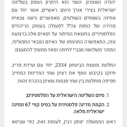
יהודה ושומרון. השני הוא היתרון הטמון בשליטה
ישראלית בצירי אורך ורוחב ראשיים, אשר יחד עם
אחיזה בשטחים השולטים, מאפשרים גישה צבאית
מהירה של כוחות צה"ל לפעולה בעומק הריכוזים
הפלסטיניים. בתוצאת הוויתור על תנאים אלה ברצועת
עזה, התאפשרה התהוותו של האיום הצבאי החמא"סי,
המוכר משלושה סבביי לחימה ומאז ממשיך להתעצם.
החלטת מועצת הביטחון 2334, יחד עם ועידת פריז,
חיזקו בקיבוע נוסף את רעיון שתי המדינות כמחייב
חפיפה מוחלטת בין שתי מגמות שאינן בהכרח זהות:
סיום השליטה הישראלית על הפלסטינים;
הקמת מדינה פלסטינית על בסיס קווי 67
ונסיגה
ישראלית מלאה
.
ראש הממשלה יצחק רבין, לעומת זאת, כפי שביטא