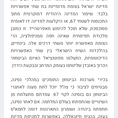
מדינת ישראל בצומת מדומיינת בת שתי אפשרויות
בלבד: שימור המדינה היהודית דמוקרטית מתוך
התכנסות לשטחי 67, או היקלעות למדינה דו לאומית
מסוכסכת, שלא תוכל להימנע מאפרטהייד. זו כמובן
מלכודת תפיסתית שאינה חפה ממניפולציה, הרי
הצומת מאפשרת יותר משתי דרכים אלה. בינתיים,
בהילכדות השיח הישראלי בין שתי האפשרויות
הדיכוטומיות, התעלמו מפוטנציאל האיום הביטחוני
הכרוך באובדן שליטתנו בעומק המרחב ובבקעת הירדן.
בכירי מערכות הביטחון התומכים במהלכי נסיגה,
מבטיחים לציבור כי צה"ל יוכל לתת מענה לאתגרי
הביטחון גם בנסיגה לקוי 67. עמדתם מתעלמת מן
השינויים שהתפתחו בעולם המלחמה. אם לאחר נסיגה,
תתפתח ביהודה ושומרון התארגנות דומה לחמא"ס
בעזה, בהגיון חיזבאללה, באפשרות לתקיפת מדינת