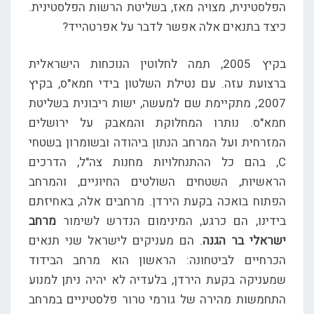
הפלסטינית, מצויה מאז, בשליטת הרשות הפלסטינית.
כיצד בתנאים אלה אפשר לדבר על אפרטהייד?
בקיץ 2005, תמה לחלוטין הנוכחות הישראלית
ברצועת עזה. עם נטילת השלטון בידי חמא"ס, בקיץ
2007, מתקיימת שם למעשה, ישות ריבונית בשליטת
חמא"ס. נותרו המחלוקת והמאבק על ירושלים
המזרחית ועל המרחב הנתון ביהודה ובשומרון בשטחי
C, בהם כל ההתנחלויות מחנות צה"ל, הדרכים
הראשיות, השטחים השולטים החיוניים, והמרחב
הפתוח בואכה בקעת הירדן. מרחבים אלה, באחיזתם
בידינו, הם כרגע, המינימום הנדרש לשימור
מרחב
ישראלי בר הגנה
. הם מעניקים לישראל שני תנאים
הכרחיים לביטחונה: הראשון הוא מרחב הבידוד
שמעניקה בקעת הירדן, בלעדיה לא יהיה ניתן למנוע
התחמשות מהירה של גורמי טרור פלסטיניים במרחב