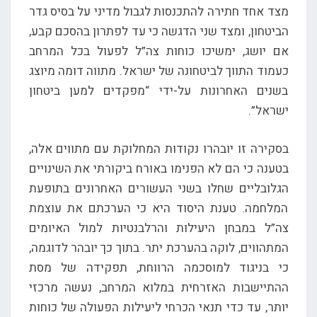
מצד אחד חתירה להתכנסות לגבול מדיני על בסיס גדר
הביטחון, ומצד שני הדגשה כי עד לפתרון בהסכם קבע,
אם יושג, ימשיכו כוחות צה”ל לפעול בכל המרחב
כעמוד התווך לביטחונה של ישראל. מתווה דומה מיוצג
בשנים האחרונות על-ידי “מפקדים למען ביטחון
ישראל”.
בסקירה זו יובהרו נקודות המחלוקת עם מתווים אלה,
בטענה כי הם לא הפנימו באורח ביקורתי את השינויים
הגלובליים שחלו בשני העשורים האחרונים בתופעת
המלחמה. טענת היסוד היא כי הערכתם את עוצמת
צה”ל במבחן היעילות והרלבנטיות למול האיומים
המתהווים, לוקה בהערכת יתר. בתוך כך יובהר לדוגמה,
כי בניגוד למוסכמה הרווחת, תפקידה של מסת
ההתיישבות האזרחית במלוא המרחב, נעשה מרכזי
יותר, עד כדי תנאי הכרחי ליעילות הפעולה של כוחות