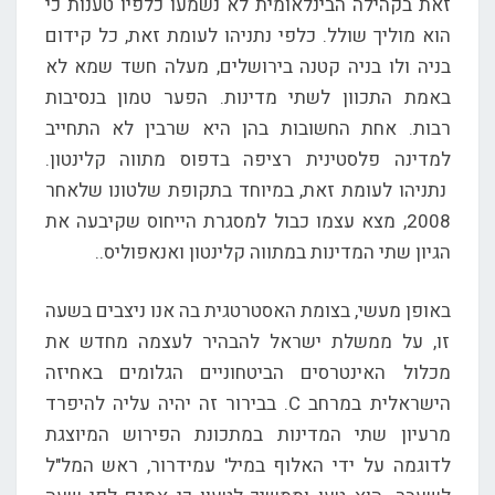
זאת בקהילה הבינלאומית לא נשמעו כלפיו טענות כי
הוא מוליך שולל. כלפי נתניהו לעומת זאת, כל קידום
בניה ולו בניה קטנה בירושלים, מעלה חשד שמא לא
באמת התכוון לשתי מדינות. הפער טמון בנסיבות
רבות. אחת החשובות בהן היא שרבין לא התחייב
למדינה פלסטינית רציפה בדפוס מתווה קלינטון.
נתניהו לעומת זאת, במיוחד בתקופת שלטונו שלאחר
2008, מצא עצמו כבול למסגרת הייחוס שקיבעה את
הגיון שתי המדינות במתווה קלינטון ואנאפוליס..
באופן מעשי, בצומת האסטרטגית בה אנו ניצבים בשעה
זו, על ממשלת ישראל להבהיר לעצמה מחדש את
מכלול האינטרסים הביטחוניים הגלומים באחיזה
הישראלית במרחב C. בבירור זה יהיה עליה להיפרד
מרעיון שתי המדינות במתכונת הפירוש המיוצגת
לדוגמה על ידי האלוף במיל' עמידרור, ראש המל"ל