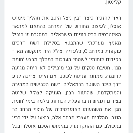
קלינטון.
ראוי להזכיר כיצד רבין ניצל היטב את תהליך מימוש
אוסלו, לעיצוב מחודש של המרחב בהתאם למתאר
האינטרסים הביטחוניים הישראלים. במסגרת זו הוביל
מאמץ מערכתי שהתבטא בסלילת רשת דרכים
עוקפות במרחב C, בלעדיהן צה"ל היה מתקשה מאוד
בקידום כוחותיו לשטחי הערכות במהלך מבצע 'חומת
מגן'. חטיבת טנקים על גבי מובילים לא היתה מגיעה
לדוגמה, ממחנה ענתות לשכם, אם היתה צריכה לנוע
דרך כיכר השוטר ברמאללה. רשת הכבישים המהירה
והמתקדמת שהתווה רבין, העניקה לצה"ל שליטה
בצירים וגמישות בהפעלת הכוחות, גילמה בימי 'חומת
מגן' את משמעותו האופרטיבית של מיצוי מרחב בר
הגנה. מהלכים מעצבי מרחב אלה, בוצעו על ידי רבין
במשולב עם ההתקדמות במימוש הסכם אוסלו ובכל