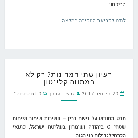
הביטחון.
לחצו לקריאת הסקירה המלאה
רעיון
רעיון שתי המדינות? רק לא
שתי
במתווה קלינטון
המדינות?
רק
Comments
20 בינואר 2017
גרשון הכהן
0 Comment
לא
במתווה
קלינטון
מבט מחודש על גישת רבין – חשיבות שימור ופיתוח
שטחי
C
ביהודה ושומרון בשליטת ישראל, כתנאי
הכרחי לגבולות בני הגנה