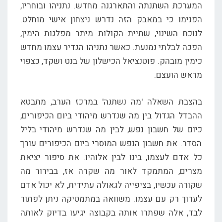
המערכת השתנתה והתארגנה מחדש. נתניהו ובוחריו,
הפנימו כי במאבק הזה נדרש ניצחון אישי מוחלט.
לנוכח השינוי, שתיית הקולות מיתר מפלגות הימין,
הפכה לבלתי נמנעת. כאשר נתניהו הגדיר עצמו מחדש
כימין מובהק. פוטנציאל הכישלון של בנט ושקד, כצפוי
מראש הועצם.
בהצבת השאלה 'מה נשתנה' במרכז הערב, מתבטא
ההבדל הגדול בין מה שנדרש מיהודי ביום הכיפורים,
כיום של חשבון נפש, לבין מה שנדרש מיהודי בליל
הסדר. את חשבון הנפש המוסרי ביום הכיפורים עורך
כל אדם לעצמו, בינו לבין אלוהיו. את סיפור יציאת
מצרים, המתמקד לאור מה שקרה אז, בבירור מה
שקורה עכשיו, בציפייה לגאולה עתידית, לא יכול אדם
לערוך רק עם עצמו. משוואה במתמטיקה ניתן לפתור
לבד, אלה שפתרו אותה בקבוצה יגיעו בדיוק לאותה