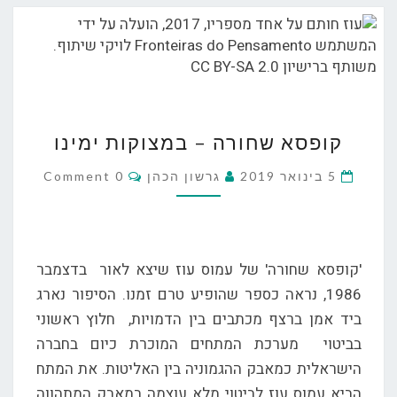
קופסא
קופסא שחורה – במצוקות ימינו
שחורה
–
Comments
5 בינואר 2019
גרשון הכהן
0 Comment
במצוקות
ימינו
'קופסא שחורה' של עמוס עוז שיצא לאור בדצמבר
1986, נראה כספר שהופיע טרם זמנו. הסיפור נארג
ביד אמן ברצף מכתבים בין הדמויות, חלוץ ראשוני
בביטוי מערכת המתחים המוכרת כיום בחברה
הישראלית כמאבק ההגמוניה בין האליטות. את המתח
הביא עמוס עוז לביטוי מלא עוצמה במאבק המתהווה