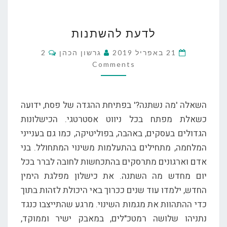
לדעת
לדעת להשתנות
להשתנות
Comments
21 באפריל 2019
גרשון הכהן
2
Comments
השאלה 'מה נשתנה?' בפתיחת ההגדה של פסח, ידועה
כשאלת מפתח בכל ניווט אסטרטגי. הכישלונות
הגדולים בעסקים, באהבה, בפוליטיקה, כמו גם בענייני
המלחמה, מתחילים בהתעלמות משינוי המתחולל. בני
אדם וארגונים מתרסקים בהתכחשות לחובה לברר בכל
יום מחדש מה השתנה. את כישלון מפלגת הימין
החדש, ילמדו עוד שנים ככרוך באי היכולת לזהות בתוך
כדי ההתהוות את מגמות השינוי. מרגע שהתייצבו כנגד
נתניהו שלושה רמטכ"לים, במאבק ישיר וממוקד,