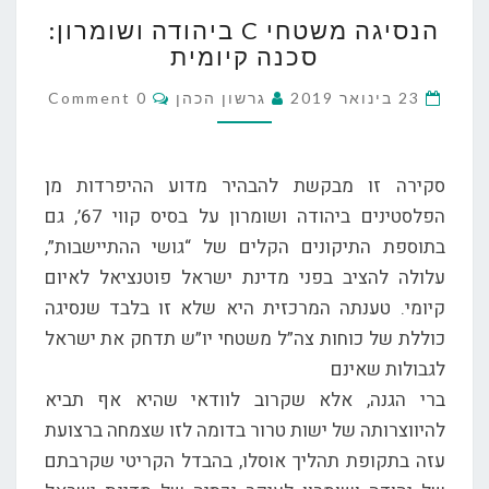
הנסיגה
הנסיגה משטחי C ביהודה ושומרון:
משטחי
סכנה קיומית
C
ביהודה
Comments
23 בינואר 2019
גרשון הכהן
0 Comment
ושומרון:
סכנה
קיומית
סקירה זו מבקשת להבהיר מדוע ההיפרדות מן
הפלסטינים ביהודה ושומרון על בסיס קווי 67’, גם
בתוספת התיקונים הקלים של “גושי ההתיישבות”,
עלולה להציב בפני מדינת ישראל פוטנציאל לאיום
קיומי. טענתה המרכזית היא שלא זו בלבד שנסיגה
כוללת של כוחות צה”ל משטחי יו”ש תדחק את ישראל
לגבולות שאינם
ברי הגנה, אלא שקרוב לוודאי שהיא אף תביא
להיווצרותה של ישות טרור בדומה לזו שצמחה ברצועת
עזה בתקופת תהליך אוסלו, בהבדל הקריטי שקרבתם