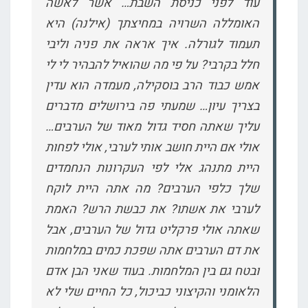
עוד לפני כניסת השבת… אשר לאשה
האומללה השרויה במחיצתך (אילנה) היא
תעמוד לגורלה. איך אראה את פניה וליבי
חלל בקרבי? על פי מה שהואיל להבהיר לי לי
אמש כבוד הרב בוסקילה, מעמדה הוא עדין
בצריך עיון… שמעתי פה בירושלים מדברים
עליך שאתה חסיד גדול מאוד של הערבים…
אולי אם היית חושב אותי לערבי, אולי לפחות
היית מתנהג אלי לפי העקרונות הנחמדים
שלך כלפי הערבים? מה אתה היית לוקח
לערבי את אשתו? את כבשת הרש? האמת
שאתה אולי פרקליט גדול של הערבים, אבל
את דם הערבים אתה שפכת כמים במלחמות
ובטח גם בין המלחמות. בעוד שאני הבן אדם
הלאומני והקיצוני כביכול, כל החיים שלי לא