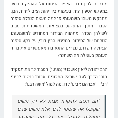
מורשתו לבין הדור הצעיר הפתוח אל האופק החדש.
במפגש הטעון הזה, בעימות בין זהות האב לזהות הבן,
מתבקש משהו משמעותי פי כמה מעצם הנחלת סיפור
העבר. מתוך המפגש, במציאות המשפחתית סביב
לשולחן הסדר, מתהווה הבירור המחודש למשמעותו
הנוכחת של הסיפור. במפגש הבין דורי, על רקע סיפור
הגאולה הקדום, נוצרים התנאים המאפשרים את ברור
העומק בשאלה מה השתנה?
הרב יהודה ליאון אשכנזי (מניטו) הסביר כך את תפקיד
מורי הדרך לעם ישראל המכונים 'אבות' בניגוד לכינוי
'רב' – 'אברהם אבינו' לדוגמה למול 'משה רבנו':
"הם זוכים להיקרא אבות לא רק משום
שקיבלו את שנמסר להם, אלא משום שהם
מסוגלים להכיל את כל מה שהוכתר