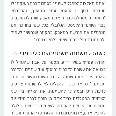
ואתם תאלצו להסתגל לשינוי." בסיום דבריו הענקתי לו
חנוכיית כסף שהבאתי עמי מהארץ, והסברתי:
"החנוכייה מסמלת עבורנו את המאבק שניהלו המכבים
כנגד השינוי ההלניסטי הגלובלי. בכל שנה בחנוכה, אנו
מנחילים את מורשת המאבק, בתקווה שנמשיך לעמוד
ולהתמודד מול כוחות שינוי בלתי רצויים."
כשהכל משתנה משתנים גם כלי המדידה
יהודה עמיחי בשיר ידוע, מספר על אביו שהנחיל לו
בצוואה את עשרת הדברות והוסיף עוד שתיים: "הדיבר
האחד עשר: לא תשתנה. הדיבר השנים עשר: השתנה,
תשתנה." כנראה שכדי להצליח לא להשתנות צריכים
לדעת היכן ובמה כן להשתנות. את האיזון בין שני
הציוויים המנוגדים צריך אדם בן חורין לברר מידי יום
מחדש. אי היכולת להסתגל לשינויים נדרשים עלולה
להוביל אדם, ארגונים וגם מדינה עד כדי התפרקות. זה