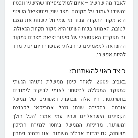
לאבד מה שהשיג – איום למול ציפייתו שהישגיו ונכסיו
ימשיכו לעמוד על מקומם. מצד שני, פוטנציאל השינוי
הוא מקור התקווה עבור מי שמייחל לשנות את מצבו
לטובה. האמונה בכוח השינוי היא מקור תקוות הגאולה.
זה תפקידו האקטואלי של סיפור יציאת מצרים כמקור
ההשראה למאמינים כי הבלתי אפשרי היום יכול מחר
להיות אפשרי.
כיצד ראוי להשתנות?
באביב 2009, לאחר כינון ממשלת נתניהו הגעתי
כמפקד המכללה לביטחון לאומי לביקור לימודים
בוושינגטון. היו אלה שבועות ראשונים של ממשל
אובמה. בסקירה שנתן גנרל אמריקאי לקבוצת
הקצינים הישראליים שהיו עמי אמר: "הכל הולך
ומשתנה. מדיניות הממשל ביחסו למזרח התיכון
משתנה, גם יהדות ארה"ב משתנה. אנו נכתיב פתרון