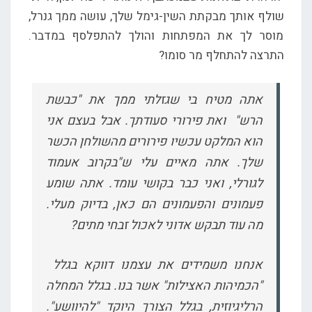
שולף אותך מבקתת השין-גימל שלך, עושה ממך גנרל,
מוסר לך את המפתחות והולך להתפלסף במדבר.
התרצה להתחלף מר סומו?
אתה מטיח בי שגזלתי ממך את "כבשת
הרש" ואת פירורי סעודתך. אבל בעצם אני
הוא המלקט עכשיו פירורים מהשולחן הכשר
שלך. אתה מאיים עלי ש"בקרוב אעמוד
לגורלי, ואני כבר בקושי עומד. אתה שומע
פעמונים והפעמונים הם כאן, בדיוק מעלי.
מה עוד תבקש אדוני לאכול זבחי מתים?
אנחנו משמידים את עצמנו דווקא בגלל
"הכמיהות האצילות" אשר בנו. בגלל המחלה
הרליגיוזית, בגלל הצורך היוקד "להיוושע".