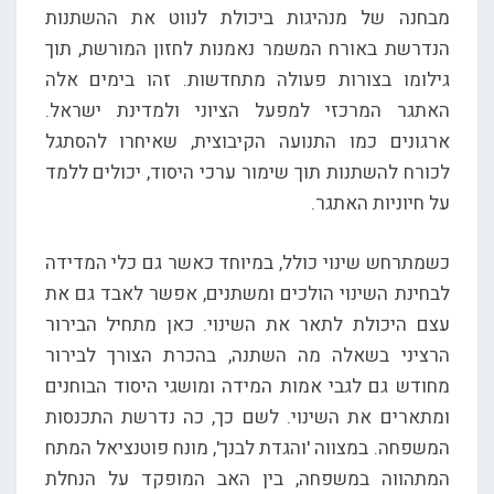
מבחנה של מנהיגות ביכולת לנווט את ההשתנות
הנדרשת באורח המשמר נאמנות לחזון המורשת, תוך
גילומו בצורות פעולה מתחדשות. זהו בימים אלה
האתגר המרכזי למפעל הציוני ולמדינת ישראל.
ארגונים כמו התנועה הקיבוצית, שאיחרו להסתגל
לכורח להשתנות תוך שימור ערכי היסוד, יכולים ללמד
על חיוניות האתגר.
כשמתרחש שינוי כולל, במיוחד כאשר גם כלי המדידה
לבחינת השינוי הולכים ומשתנים, אפשר לאבד גם את
עצם היכולת לתאר את השינוי. כאן מתחיל הבירור
הרציני בשאלה מה השתנה, בהכרת הצורך לבירור
מחודש גם לגבי אמות המידה ומושגי היסוד הבוחנים
ומתארים את השינוי. לשם כך, כה נדרשת התכנסות
המשפחה. במצווה 'והגדת לבנך', מונח פוטנציאל המתח
המתהווה במשפחה, בין האב המופקד על הנחלת