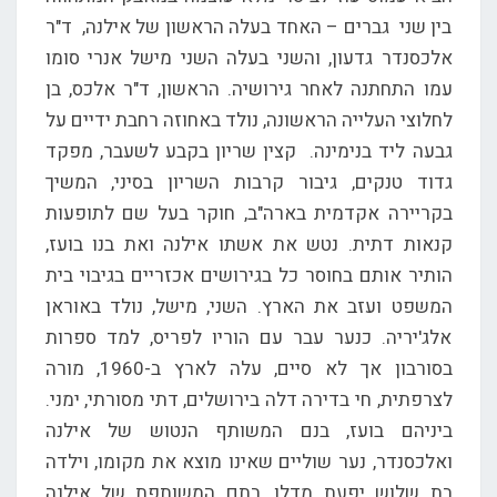
בין שני גברים – האחד בעלה הראשון של אילנה, ד"ר
אלכסנדר גדעון, והשני בעלה השני מישל אנרי סומו
עמו התחתנה לאחר גירושיה. הראשון, ד"ר אלכס, בן
לחלוצי העלייה הראשונה, נולד באחוזה רחבת ידיים על
גבעה ליד בנימינה. קצין שריון בקבע לשעבר, מפקד
גדוד טנקים, גיבור קרבות השריון בסיני, המשיך
בקריירה אקדמית בארה"ב, חוקר בעל שם לתופעות
קנאות דתית. נטש את אשתו אילנה ואת בנו בועז,
הותיר אותם בחוסר כל בגירושים אכזריים בגיבוי בית
המשפט ועזב את הארץ. השני, מישל, נולד באוראן
אלג'יריה. כנער עבר עם הוריו לפריס, למד ספרות
בסורבון אך לא סיים, עלה לארץ ב-1960, מורה
לצרפתית, חי בדירה דלה בירושלים, דתי מסורתי, ימני.
ביניהם בועז, בנם המשותף הנטוש של אילנה
ואלכסנדר, נער שוליים שאינו מוצא את מקומו, וילדה
בת שלוש יפעת מדלן, בתם המשותפת של אילנה