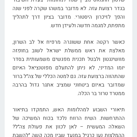
בגדר רצועת עזה. לא מדובר במשהו שקרה לפני שנה
והפך לזיכרון היסטורי. מדובר בציון דרך לתהליך
מתפתח, למגמה חדשה ולעידן חדש.
כאשר רקטה אחת ששוגרה מרפיח אל לב השרון,
מאלצת את ראש ממשלת ישראל לשוב בחופזה
מוושינגטון ולבטל תכנית מפגשים משמעותית בסדר
יומו המדיני, לא ניתן להתעלם מפוטנציאל האיום
שהתהווה ברצועת עזה. גם למטה הכללי של צה"ל ברור
שמדובר באיום ביטחוני שמציב אתגר גדול בהרבה
ממטרד טרור בר הכלה.
תיאורי השבוע למהלומות האש, התמקדו בתיאור
ההתרחשות. השיח הרווח נלכד בכוח המשיכה של
השאלה המעשית – לאן לכוון את פעולת צה"ל?
ההמלצות נעו כרגיל במנעד שבין מכה קשה "להשבת