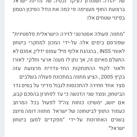
של יהודה ושומרון לעיקר נכסיה של מדינת ישראל
ברצועת החוף מעצימה פי כמה את גודל הסיכון הטמון
בפינוי שטחים אלו.
“מתווה פעולה אסטרטגי לזירה הישראלית פלסטינית”
שפורסם בימים אלה על-ידי המכון למחקרי ביטחון
לאומי INSS , בהנהגת אלוף מיל’ עמוס ידלין, אמנם לא
התעלם מאיום זה, אך נתן לו מענה ארעי וחלקי. לאורו
ולאור לקחי ההתנתקות החד-צדדית מרצועת עזה
בקיץ 2005 , הציע מתווה במתכונת פעולה בשלבים:
מצד אחד חתירה להתכנסות לגבול מדיני על בסיס גדר
הביטחון, ומצד שני הדגשה כי עד לפתרון בהסכם קבע,
אם יושג, ימשיכו כוחות צה”ל לפעול בכל המרחב
כעמוד התווך לביטחונה של ישראל. מתווה דומה מיוצג
בשנים האחרונות על-ידי “מפקדים למען ביטחון
ישראל”.