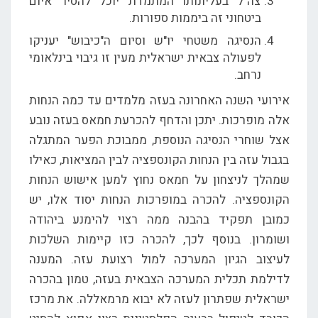
צה"ל בעליונותו המתמדת יוכל להסיר איום
ביטחוני זה ביממות ספורות.
הנסיגה משטחי יו"ש וסיום ה"כיבוש" יעניקו
לפעולה צבאית ישראלית מעין זו גיבוי בינלאומי
נרחב.
אירועי השנה האחרונה בעזה מלמדים עד כמה הנחות
אלה מופרכות. יתכן והדחף להכרעת חמאס בעזה נובע
אצל שוחרי הנסיגה הנוספת, ממבוכת הפער המתגלה
בגבול עזה בין הנחות הקונספציה לבין המציאות, כאילו
שמהלך לניצחון על חמאס נחוץ למען אישוש הנחות
הקונספציה. להכרה במופרכות הנחות יסוד אלו, יש
כמובן תפקיד בהבנה ממה רצוי להימנע ביהודה
ושומרון. בנוסף לכך, להכרה כזו קיימות השלכות
לעיצוב הגיון המערכה למול רצועת עזה. המענה
לדילמת תכלית המערכה הצבאית בעזה, טמון בהכרה
ישראלית שפתרון לעזה לא יבוא מרמאללה. את מרכז