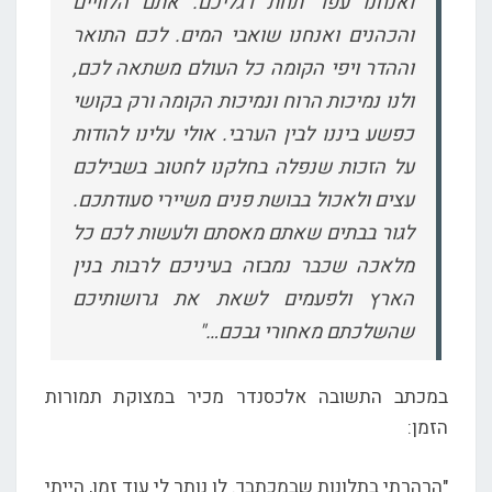
ואנחנו עפר תחת רגליכם. אתם הלוויים
והכהנים ואנחנו שואבי המים. לכם התואר
וההדר ויפי הקומה כל העולם משתאה לכם,
ולנו נמיכות הרוח ונמיכות הקומה ורק בקושי
כפשע ביננו לבין הערבי. אולי עלינו להודות
על הזכות שנפלה בחלקנו לחטוב בשבילכם
עצים ולאכול בבושת פנים משיירי סעודתכם.
לגור בבתים שאתם מאסתם ולעשות לכם כל
מלאכה שכבר נמבזה בעיניכם לרבות בנין
הארץ ולפעמים לשאת את גרושותיכם
שהשלכתם מאחורי גבכם…"
במכתב התשובה אלכסנדר מכיר במצוקת תמורות
הזמן:
"הרהרתי בתלונות שבמכתבך. לו נותר לי עוד זמן, הייתי