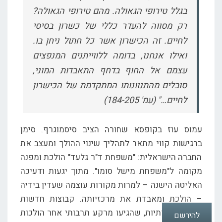
בגלל טירופי הגאולה. מהם טירופי הגאולה?
רק מסווה להעדר כללי של כשרון בסיסי
לחיים. זה הכישרון אשר כל חתול ניחן בו.
ואילו אנחנו, בדומה ללווייתנים המנפצים
עצמם אל החוף בדחף התאבדות המוני,
סובלים מהתנוונותו המתקדמת של הכישרון
לחיים…" (עמ' 184-205)
עמוס עוז בקופסא שחורה הציב סיסמוגרף. סימן
ברגישות קווי מתאר לתהליך שינוי ההולך ומעצב את
החברה הישראלית: "משפחת ד"ר גלעד" הולכת ומפנה
מקומה ל"משפחת מישל סומו". מתוך יגעות ודעיכה
האליטה הישנה – למרות מקורות עוצמה שעדין בידיה
– הולכת ומאבדת את מרכזיותה. קבוצות חדשות
דתיות מסורתיות, שהגיעו מרקע תרבותי אחר הולכות
להירשם