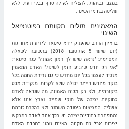
במצבו ובזהותו, להצליח לא להיסחף בבלי דעת וללא
שליטה בזרמי השינוי.
המאמינים תולים תקוותם בפוטנציאל
השינוי
בראיון הרחב שהעניק יחיא סינואר לידיעות אחרונות
(יום שישי 5 אוקטובר 2018) בתשובה לשאלה
המסיימת: "נראה שיש לך המון אמונה" ענה סינואר:
"אני רק יודע שהגיע הזמן לשינוי." האדם המאמין
מזכיר לעצמו בכל יום מחדש כי גם זריחת החמה בכל
בוקר מחדש הייתה יכולה שלא לקרות. מנקודת מבט
ביקורתית, ולא רק מכוח האמונה, מה שנראה לאדם
כחוקיות יציבה של חוקי שמיים וארץ אינו אלא
אשליה. המציאות ביסודה משתנה ולא בהכרח זורמת
ומתפתחת בחוקיות יציבה. יש בכך איום לאדם המבקש
יציבות אבל גם תקווה. האיום טמון בחרדת האדם