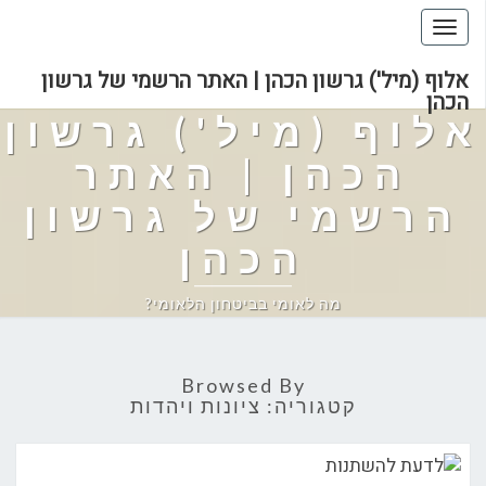
Toggle
navigation
אלוף (מיל') גרשון הכהן | האתר הרשמי של גרשון
הכהן
אלוף (מיל') גרשון
הכהן | האתר
הרשמי של גרשון
הכהן
מה לאומי בביטחון הלאומי?
Browsed By
קטגוריה:
ציונות ויהדות